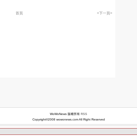
首頁
<下一頁>
WoWoNews 版權所有
RSS
Copyright©2008 wowonews.com All Right Reserved