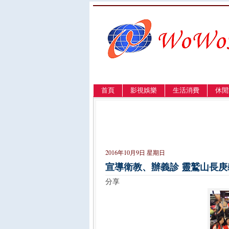
首頁
影視娛樂
生活消費
休閒
LANGUAGE
簡体
English
繁體
2016年10月9日 星期日
宣導衛教、辦義診 靈鷲山長
分享