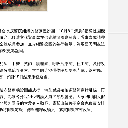
會結合長庚醫院組織的醫療義診團，10月8日清晨5點從桃園機
甸台北經濟文化辦事處在仰光舉辦國慶酒會，辦事處邀請靈
全體成員參加，並介紹醫療團的善行義舉，為兩國民間友誼
橋梁更為堅固。
兒科、中醫、藥師、護理師、呼吸治療師、社工師、及行政
日在緬甸臘戌弄曼村、大善園寺沙彌學院及曼殊寺院，為村民、
導，預計15日結束服務返國。
這次醫療義診團能成行，特別感謝禇柏顯醫師穿針引線，再
義、高雄各分院14位醫護人員等熱烈響應。大家利用個人假
悲與無國界的大愛令人動容。靈鷲山慈善基金會也負責安排
助將衛教海報、傳單翻譯成緬文，落實衛教宣導效果。