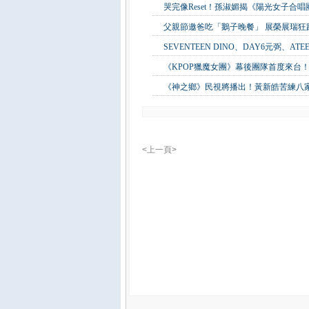
哭完像Reset！孫淑媚揭《陽光女子合
父親節邀爸吃「鵝子晚餐」 展榮展瑞
SEVENTEEN DINO、DAY6元弼、A
《KPOP獵魔女團》幕後團隊首度來台！
《神之鄉》民視將播出！黃新皓苦練八
<上一頁>