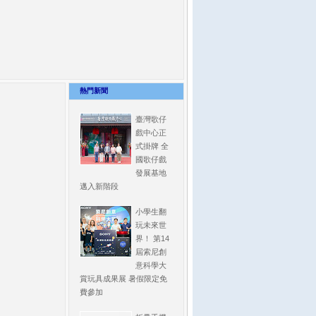
熱門新聞
臺灣歌仔
戲中心正
式掛牌 全
國歌仔戲
發展基地
邁入新階段
小學生翻
玩未來世
界！ 第14
屆索尼創
意科學大
賞玩具成果展 暑假限定免
費參加