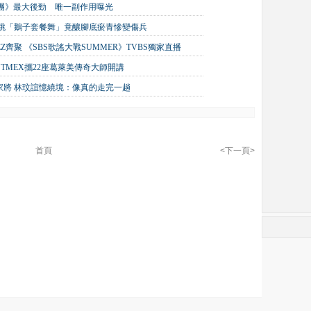
唱團》最大後勁 唯一副作用曝光
狂跳「鵝子套餐舞」竟釀腳底瘀青慘變傷兵
TEEZ齊聚 《SBS歌謠大戰SUMMER》TVBS獨家直播
TMEX攜22座葛萊美傳奇大師開講
家將 林玟誼憶繞境：像真的走完一趟
首頁
<下一頁>