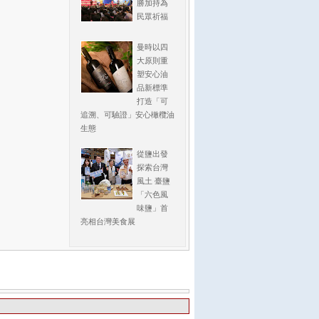
勝加持為
民眾祈福
曼時以四
大原則重
塑安心油
品新標準
打造「可
追溯、可驗證」安心橄欖油
生態
從鹽出發
探索台灣
風土 臺鹽
「六色風
味鹽」首
亮相台灣美食展