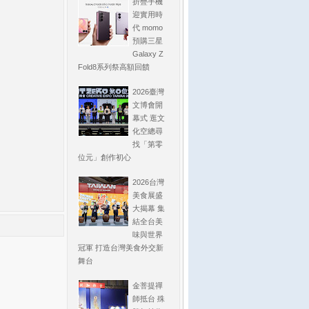
折疊手機
迎實用時
代 momo
預購三星
Galaxy Z
Fold8系列祭高額回饋
2026臺灣
文博會開
幕式 逛文
化空總尋
找「第零
位元」創作初心
2026台灣
美食展盛
大揭幕 集
結全台美
味與世界
冠軍 打造台灣美食外交新
舞台
金菩提禪
師抵台 殊