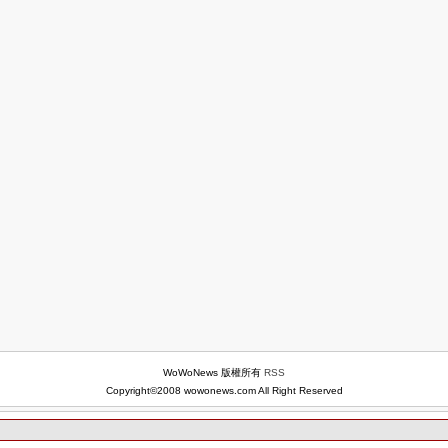
WoWoNews 版權所有
RSS
Copyright©2008 wowonews.com All Right Reserved