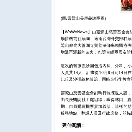
(圖/靈鷲山長庚義診團圖)
【WoWoNews】由靈鷲山慈善基金
場搭機前往緬甸，適逢台灣外交部駐緬
鷲山仰光大善園寺寶善法師率領醫療團
增溫再添新的柴火，也讓台緬兩國友誼
這次的醫療義診團包括內科、外科、小
人員共14人。計畫從10月9日到14
比丘及沙彌義務診治，同時進行衛教宣
靈鷲山慈善基金會副執行長陳世人說，
由長庚醫院社工處組織，獲得林口、嘉
期，自費購買機票參加義診，這樣的慈
服務地點、翻譯人員及行政庶務，並協
延伸閱讀 :
影視娛樂