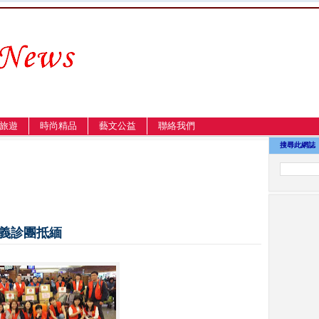
旅遊
時尚精品
藝文公益
聯絡我們
搜尋此網誌
庚義診團抵緬