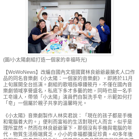
(圖/小太陽劇組打造一個家的幸福時光)
【WoWoNews】改編自國內文壇國寶林良爺爺最膾炙人口作
品的同名音樂劇《小太陽：一個家的音樂劇》，即將於11月
上旬展開全台巡演。劇組的歌唱指導鍾筱丹，不僅在國內音
樂劇領域享譽盛名，私底下多才多藝的她，同時也是一名手
工皂達人，帶領「小太陽」演員們自製洗手皂，示範如何打
「皂」一個屬於親子共享的溫馨時光。
《小太陽》音樂劇製作人林奕君說：「現在的孩子都是手機
和電腦養大的。」便利而富裕的生活對現代人而言，似乎是
理所當然。然而在林良爺爺筆下，那個沒有手機與電腦的年
代，物質生活極端貧乏，小小的幸福都彌足珍貴。40多年後