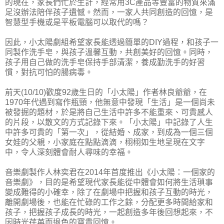
的現在，家長們忙於生計，經常用3C產品等豐富的物質來滿
足沒辦法陪伴孩子遺憾。然而，一家人共同創造的回憶，是
智慧型手機或是平板電腦可以取代的嗎？
因此，小太陽劇組希望家長能透過簡單的DIY過程，和孩子一
同製作洗手皂，與孩子溫馨互動，共創美好的回憶。同時，
孩子用自己做的洗手皂保持手部清潔，養成勤洗手的好習
慣，對抗可怕的腸病毒。
前天(10/10)歡度92歲生日的「小太陽」作者林良爺爺，在
1970年代遇到寫作瓶頸，他無意中發現「生活」是一個尚未
被發掘的題材，於是將自己生活中許多不能重來、可貴感人
的片段，以散文的方式記錄下來。「小太陽」中記錄了人生
中許多可貴的「第一次」，從結婚、成家，到成為一個三個
女娃的父親，小家庭在點點滴滴，栩栩如生地呈現在文字
中，令人深刻體會耐人尋味的幸福。
音樂劇製作人林奕君在2014年首度推出《小太陽：一個家的
音樂劇》，目的是希望現代家長能從中體會如何將生活瑣事
變成難得的小確幸，除了在劇場中把握和孩子互動的時光，
離開劇場後，也能在忙碌的工作之餘，分配更多時間給家和
孩子，把握孩子成長的時光，一起創造多年後回想起來，不
因時光荏苒而退色的寶貴回憶。