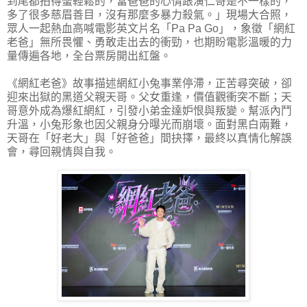
到尾都拍得蠻輕鬆的，當爸爸的心情跟演仁哥是不一樣的，
多了很多慈眉善目，沒有那麼多暴力殺氣。」現場大合照，
眾人一起熱血高喊電影英文片名「Pa Pa Go」，象徵「網紅
老爸」無所畏懼、勇敢走出去的衝勁，也期盼電影溫暖的力
量傳遍各地，全台票房開出紅盤。
《網紅老爸》故事描述網紅小兔事業停滯，正苦尋突破，卻
迎來出獄的黑道父親天哥。父女重逢，價值觀衝突不斷；天
哥意外成為爆紅網紅，引發小弟金達妒恨與叛變。幫派內鬥
升溫，小兔形象也因父親身分曝光而崩壞。面對黑白兩難，
天哥在「好老大」與「好爸爸」間抉擇，最終以真情化解誤
會，尋回親情與自我。