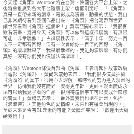
今天起《角頭》Webtoon將在台灣、韓國各大平台上架，之
後將會推廣到各大平台陸續上架。唐振剛驚呼：「《角頭》
真是一直帶來新的創舉，電影成為漫畫、動畫的狀態，我自
己非常期待看到整個作品出來，《角頭》把台灣帶到世界，
讓世界看到《角頭》這個IP！」吳震亞開心表示：「我很喜
歡看漫畫，覺得今天《角頭》可以做到這樣很感動，有無限
可能，非常驕傲！」古斌感性表示：「演了十年，努力一百
次不一定都有回報，但有一次會給你一百倍的回報，《角
頭》的壞壞就是了，我是最幸運的，我能夠演壞壞，有你們
真好，沒有你們我也沒辦法演壞壞！」
《角頭》Webtoon條漫首部曲《角頭：王者再起》故事改編
自電影《角頭2》，黃尚禾感動表示：「我們很多演員拍攝
《角頭2》的當下，很用心去理解，那時候的努力進入漫畫的
世界，彷彿我們沒有變老，變得更年輕、更帥。漫畫變成永
遠可以給我兒子看的作品，很期待這個宇宙可以變成什麼樣
的驚喜！」黃騰浩表示：「番外篇我們也還在計畫，包括
《浪流連》，其他角色的愛情線，未來也有機會出現的。」
至於未來是否有BL元素的可能？黃騰浩笑說：「歡迎出大綱
給我們！」