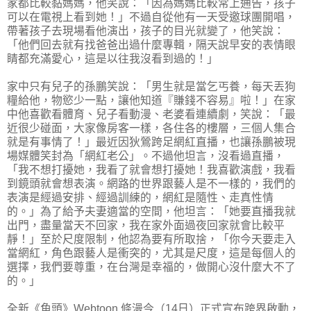
家都比較黏媽媽，他笑說：「因為媽媽比較常上通告，孩子
可以在電視上看到她！」不過自從他有一天受邀球團開唱，
帶著孩子去現場看他演出，孩子的目光就變了，他笑說：
「他們回去就有找爸爸出過什麼專輯，隔天說早安的表情眼
睛都充滿愛心，這是以往我沒看到過的！」
家中只有兒子的孫鵬笑說：「男生就是當乞丐養，每天丟狗
糧給他，物慾少一點，讓他知道『賺錢不容易』啦！」在家
中他喜歡看體育、兒子看動漫、老婆看連續劇，笑說：「最
近很少碰面，大家像房客一樣，各住各的樓層，三個人集合
就是有事情了！」最近因狄鶯跨足網紅直播，也讓孫鵬被現
場媒體笑封為「網紅老公」。不過他坦言，沒看過直播，
「我不想打擾她，我看了就會想打擾她！我喜歡演戲，我看
到鏡頭就會想表演。網路的世界跟藝人是不一樣的，我們的
表演是經過安排、經過訓練的，網紅是隨性、走真性情
的。」為了給予夫妻適當的空間，他坦言：「她要直播我就
出門，盡量當天不回家，我在家外面過夜回家就會比較平
靜！」至於尺度限制，他認為要有所取捨，「你今天要走入
當網紅，角色跟藝人是衝突的，尤其是尺度，這是每個人的
選擇，我們要尊重，在台灣是幸福的，做開心沒什麼大不了
的。」
全新《角頭》Webtoon 條漫今（14日）正式宣布跨界啟動，