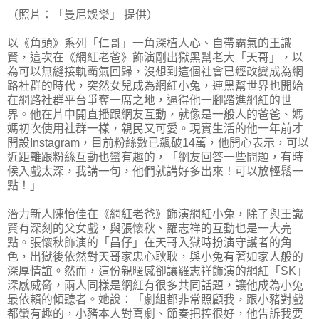
（照片：「曼尼娛樂」 提供）
以《角頭》系列「仁哥」一角深植人心、自帶霸氣的王識
賢，這次在《網紅老爸》飾演剛出獄黑幫老大「天哥」，以
為可以無縫接軌霸氣回歸，沒想到這個社會已經改變成為網
路社群的時代，突然女兒成為網紅小兔，連黑幫世界也開始
在網路社群平台爭奪一席之地，逼得他一腳踏進網紅的世
界。他在片中開直播跟網友互動，就像是一般人的爸爸、媽
媽初次使用社群一樣，親民又可愛。現實生活的他一年前才
開設Instagram，目前粉絲數已飆破14萬，他開心表示，可以
近距離跟粉絲互動也蠻有趣的，「網友回答一些問題，有時
候入戲太深，我講一句，他們就講好多出來！可以放輕鬆一
點！」
潛力新人陳怡佳在《網紅老爸》飾演網紅小兔，除了與王識
賢有深刻的父女戲，與張懷秋、羅志祥的互動也是一大亮
點。張懷秋飾演的「昌仔」在天哥入獄時扮演守護者的角
色，出獄後依然對天哥家忠心耿耿，與小兔有著如家人般的
深厚情誼。然而，這份親暱感卻讓羅志祥飾演的網紅「SK」
深感威脅，兩人同樣是網紅有很多共同話題，讓他成為小兔
最依賴的傾聽者。她說：「劇組都非常照顧我，跟小豬對戲
都蠻有趣的，小豬本人對喜劇、節奏把控很好，他告訴我要