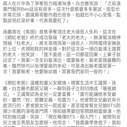
兩人在片中為了爭奪勢力暗潮洶湧。白吉勝笑說：「之前演
東門幫阿Ben話沒有很多，這次什麼都要多多嘗試，造型也
非常花俏，跟識賢哥動作戲也很多，拍戲也不小心受傷，監
製說見紅是好事，代表我要紅了」
孫鵬曾在《角頭》首集爭奪頂庄老大接班人失利，這次在
《網紅老爸》終於成功晉級「老大的老大」，飾演幫派精神
領袖「杜老大」，將天哥視為第一接班人，同時還得安撫急
於上位、虎視眈眈的林金達。對於這次染一頭白髮演王識賢
的老大，他笑說：「我不委屈，這一切都是因果。上輩子就
註定了。我第一次全白髮演出，還要裝老，裝老是我最難的
事，雖然快可以坐博愛座的年紀，可是演出裝老還是第一
次！我要裝老，他要裝幼齒，其實我們是同一掛的！」
《網紅老爸》溫暖刻畫父女親情，現實生活中王識賢、孫
鵬、白吉勝也都是父親，一聊到孩子立刻切換成「暖爸模
式」。王識賢認為女兒一定要富養，「盡可能讓她享受最
好，雖然『好』很難定義，但盡力！」他會問女兒最近有什
麼流行的，更會跟女兒一起追星，甚至還會幫女兒搶BTS防
彈少年團的演唱會門票，得知搶票要回答問題相當崩潰，他
特別做功課，笑說：「現在略懂BTS，剛入門！」被問到女
兒之後交男朋友怎麼辦，他坦言：「我盡量學會放下，我知