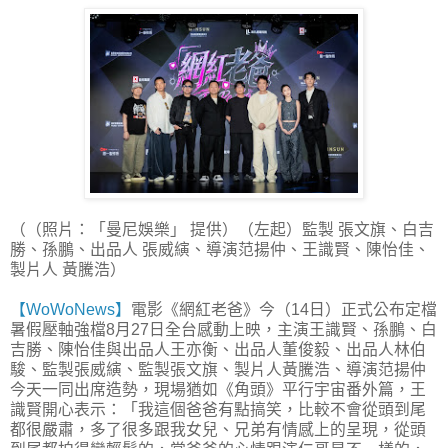
（（照片：「曼尼娛樂」 提供）（左起）監製 張文旗、白吉
勝、孫鵬、出品人 張威縯、導演范揚仲、王識賢、陳怡佳、
製片人 黃騰浩）
【WoWoNews】
電影《網紅老爸》今（14日）正式公布定檔
暑假壓軸強檔8月27日全台感動上映，主演王識賢、孫鵬、白
吉勝、陳怡佳與出品人王亦衡、出品人董俊毅、出品人林伯
駿、監製張威縯、監製張文旗、製片人黃騰浩、導演范揚仲
今天一同出席造勢，現場猶如《角頭》平行宇宙番外篇，王
識賢開心表示：「我這個爸爸有點搞笑，比較不會從頭到尾
都很嚴肅，多了很多跟我女兒、兄弟有情感上的呈現，從頭