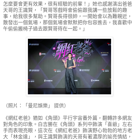
怎麼要會更有效果，很有經驗的前輩！」她也感謝演出爸爸
天哥的王識賢，「賢哥等戲時會偷偷跟我講一些放鬆的趣
事，給我很多幫助。賢哥長得很帥，一開始會以為難親近，
散發出一個氣場，那個氣場會默默把你包容進去，我喜歡中
午偷偷搬椅子過去跟賢哥待在一起。」
（照片：「曼尼娛樂」 提供）
《網紅老爸》猶如《角頭》平行宇宙番外篇，翻轉許多網友
對角色的印象。白吉勝在《角頭》系列中飾演「喜爺」左右
手而表現亮眼，這次在《網紅老爸》飾演野心勃勃的地方老
大「林金達」，與王識賢飾演的天哥有著濃厚的瑜亮情結，