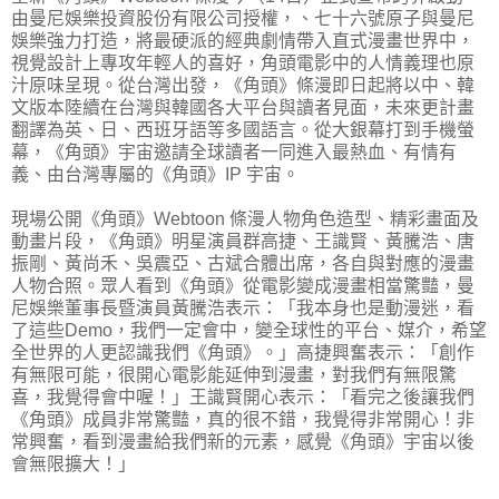
由曼尼娛樂投資股份有限公司授權，、七十六號原子與曼尼
娛樂強力打造，將最硬派的經典劇情帶入直式漫畫世界中，
視覺設計上專攻年輕人的喜好，角頭電影中的人情義理也原
汁原味呈現。從台灣出發，《角頭》條漫即日起將以中、韓
文版本陸續在台灣與韓國各大平台與讀者見面，未來更計畫
翻譯為英、日、西班牙語等多國語言。從大銀幕打到手機螢
幕，《角頭》宇宙邀請全球讀者一同進入最熱血、有情有
義、由台灣專屬的《角頭》IP 宇宙。
現場公開《角頭》Webtoon 條漫人物角色造型、精彩畫面及
動畫片段，《角頭》明星演員群高捷、王識賢、黃騰浩、唐
振剛、黃尚禾、吳震亞、古斌合體出席，各自與對應的漫畫
人物合照。眾人看到《角頭》從電影變成漫畫相當驚豔，曼
尼娛樂董事長暨演員黃騰浩表示：「我本身也是動漫迷，看
了這些Demo，我們一定會中，變全球性的平台、媒介，希望
全世界的人更認識我們《角頭》。」高捷興奮表示：「創作
有無限可能，很開心電影能延伸到漫畫，對我們有無限驚
喜，我覺得會中喔！」王識賢開心表示：「看完之後讓我們
《角頭》成員非常驚豔，真的很不錯，我覺得非常開心！非
常興奮，看到漫畫給我們新的元素，感覺《角頭》宇宙以後
會無限擴大！」