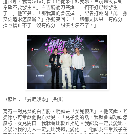
道很難，我會遠遠盯著！她從來不跟我聊，目前還沒看到，
希望不要發生。」白吉勝補刀笑說：「搞不好已經發生
了！」他苦笑：「那我真的會瘋掉！」記者打趣問「萬一孫
安佐追求怎麼辦？」孫鵬笑回：「一切都是因果，有緣分，
擋也擋止不了，沒有緣分，想湊也湊不了。」
（照片：「曼尼娛樂」 提供）
育有一對兒女的白吉勝，明顯是「女兒傻瓜」。他笑說，老
婆徐小可常虧他偏心女兒，「兒子要的話，我就會問功課怎
麼樣，女兒開口，我就會比較難拒絕。我認為一定要愛她，
之後她找的男人一定要比我還要愛他！」他認為平常孩子在