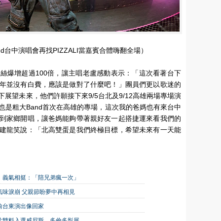
d台中演唱會再找PIZZALI當嘉賓合體嗨翻全場）
絲爆增超過100倍，讓主唱老盧感動表示：「這次看著台下
年並沒有白費，應該是做對了什麼吧！」團員們更以歌迷的
展望未來，他們許願接下來9/5台北及9/12高雄兩場專場演
也是粗大Band首次在高雄的專場，這次我的爸媽也有來台中
到家鄉開唱，讓爸媽能夠帶著親好友一起搭捷運來看我們的
建龍笑說：「北高雙蛋是我們終極目標，希望未來有一天能
！義氣相挺：「陪兄弟瘋一次」
味淚崩 父親節盼夢中再相見
喻台東演出像回家
片雙料入選威尼斯、多倫多影展