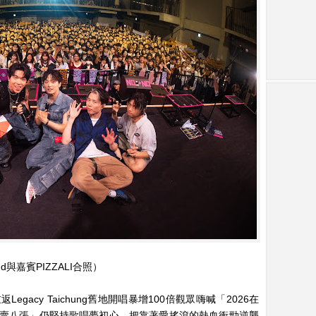
與嘉賓PIZZALI合照）
Legacy Taichung舊地開唱暴增100倍觀眾嗨喊「2026在
賣八張」仍堅持歌唱夢初心，把靠著愛搖滾的熱血衝勁逆襲