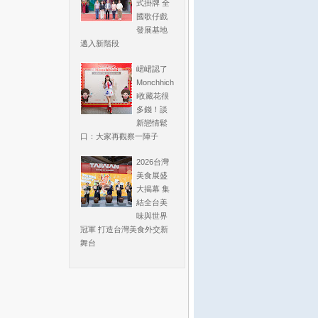
式掛牌 全
國歌仔戲
發展基地
邁入新階段
峮峮認了
Monchhich
i收藏花很
多錢！談
新戀情鬆
口：大家再觀察一陣子
2026台灣
美食展盛
大揭幕 集
結全台美
味與世界
冠軍 打造台灣美食外交新
舞台