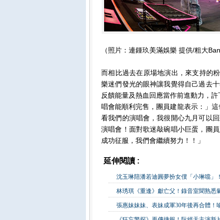
（照片：連鍾玖美滿娛樂 提供/粗大Ban
而相比過去在原場地演出，來支持的粉
樂迷們發光的眼神讓我覺得自己過去十
反饋能量及熱血回應當作前進動力，許下
唱會能順利完售，團員建龍表示：」這
看我們的演唱會，我很開心九月可以回
演唱會！面對歌迷敲碗唱小巨蛋，團員
成功征服，我們會繼續努力！！」
延伸閱讀 :
影視娛樂
沈玉琳陪潘若迪圓夢扮女僕「小琳噹」
林琇琪《重逢》獻亡父！錄音室聞熟悉氣
張惠妹妹妹、表妹成軍30年後再合體！
《狂忘警探》再傳捷報！阮經天主演新