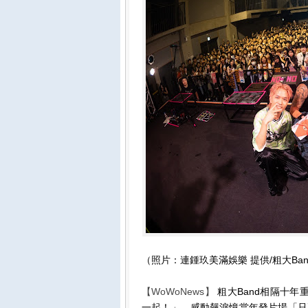
（照片：連鍾玖美滿娛樂 提供/粗大Band
【WoWoNews】
粗大Band相隔十年重返
一起！」，感動飆淚憶當年發片場「只