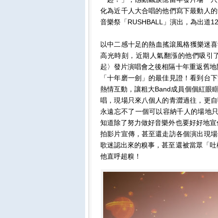
化為近千人大合唱的他們寫下最動人的
音樂祭「RUSHBALL」演出，為出道
以中二感十足的熱血搖滾風格獲樂迷喜愛的粗
高光時刻，近期人氣翻漲的他們吸引
起〉發片演唱會之後相隔十年重返舊地
「十年磨一劍」的最佳見證！看到台下
熱情互動，讓粗大Band成員個個紅
唱，現場只來八個人的青澀過往，更自
永遠忘不了一個可以容納千人的場地只
知道除了努力做好音樂外也要好好地宣
拍影片宣傳，甚至還走訪各個演出現場
歌迷認出來的糗事，甚至還被當眾「吐
他直呼超糗！