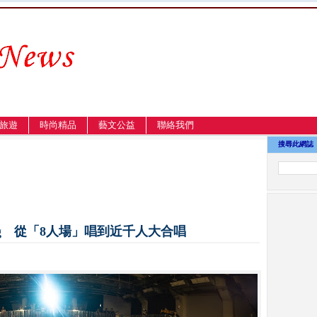
旅遊
時尚精品
藝文公益
聯絡我們
搜尋此網誌
chung 從「8人場」唱到近千人大合唱