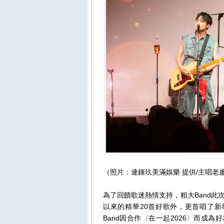
（照片：連鍾玖美滿娛樂 提供/主唱老
為了回饋歌迷熱情支持，粗大Band
以來的精華20首好歌外，更首唱了新
Band因合作〈在一起2026〉而成為