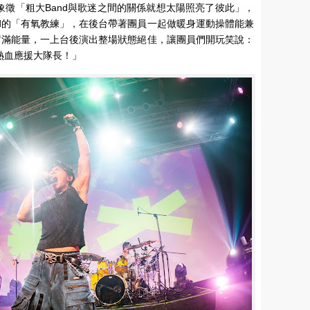
」象徵「粗大Band與歌迷之間的關係就想太陽照亮了彼此」，
ad的「有氧教練」，在後台帶著團員一起做暖身運動操體能兼
經蓄滿能量，一上台後演出整場狀態絕佳，讓團員們開玩笑說：
的熱血應援大隊長！」