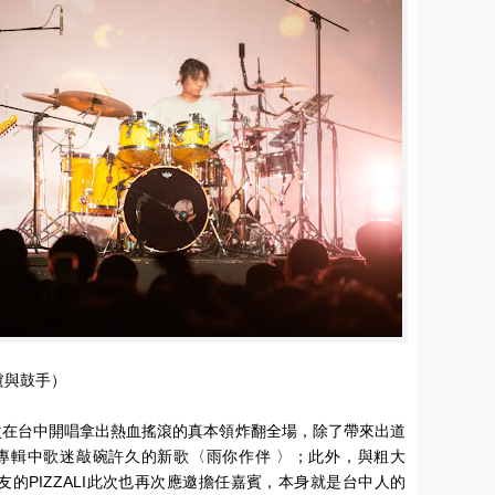
盧與鼓手）
此次在台中開唱拿出熱血搖滾的真本領炸翻全場，除了帶來出道
專輯中歌迷敲碗許久的新歌〈雨你作伴 〉；此外，與粗大
好友的PIZZALI此次也再次應邀擔任嘉賓，本身就是台中人的