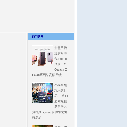
熱門新聞
折疊手機
迎實用時
代 momo
預購三星
Galaxy Z
Fold8系列祭高額回饋
小學生翻
玩未來世
界！ 第14
屆索尼創
意科學大
賞玩具成果展 暑假限定免
費參加