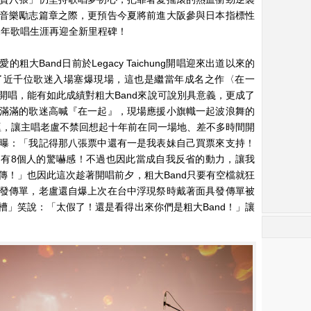
音樂勵志篇章之際，更預告今夏將前進大阪參與日本指標性
12年歌唱生涯再迎全新里程碑！
大Band日前於Legacy Taichung開唱迎來出道以來的
了近千位歌迷入場塞爆現場，這也是繼當年成名之作〈在一
開唱，能有如此成績對粗大Band來說可說別具意義，更成了
滿滿的歌迷高喊『在一起』，現場應援小旗幟一起波浪舞的
眼眶，讓主唱老盧不禁回想起十年前在同一場地、差不多時間開
曝：「我記得那八張票中還有一是我表妹自己買票來支持！
有8個人的驚嚇感！不過也因此當成自我反省的動力，讓我
傳！」也因此這次趁著開唱前夕，粗大Band只要有空檔就狂
發傳單，老盧還自爆上次在台中浮現祭時戴著面具發傳單被
槽」笑說：「太假了！還是看得出來你們是粗大Band！」讓