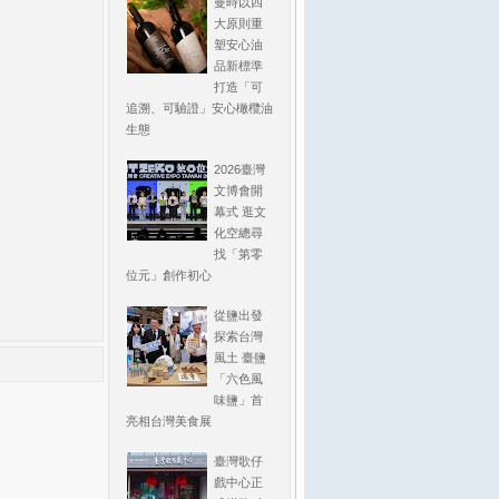
曼時以四
大原則重
塑安心油
品新標準
打造「可
追溯、可驗證」安心橄欖油
生態
2026臺灣
文博會開
幕式 逛文
化空總尋
找「第零
位元」創作初心
從鹽出發
探索台灣
風土 臺鹽
「六色風
味鹽」首
亮相台灣美食展
臺灣歌仔
戲中心正