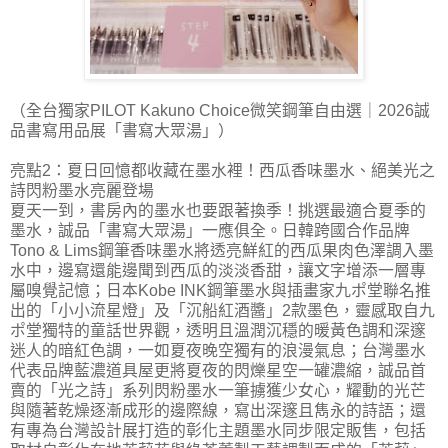
（全台獨家PILOT Kakuno Choice微笑鋼筆自由選｜2026誠
品書寫用品展「書寫大眾湯」）
亮點2：夏日回憶都收藏在墨水裡！西瓜香味墨水、絕美光之
詩閃粉墨水亮麗登場
夏天一到，書房內的墨水也要跟著換季！挑選最適合夏季的
墨水，誠品「書寫大眾湯」一應俱全。日韓跨國合作品牌
Tono & Lims鋼筆香味墨水將透亮鮮紅的西瓜果肉色澤調入墨
水中，邊寫還能邊聞到西瓜的淡淡香甜，讓文字增添一層專
屬嗅覺記憶；日本Kobe INK鋼筆墨水與插畫家九ポ堂聯名推
出的「小小流星燈」及「沉船紅酒醬」2款墨色，靈感取自九
ポ堂獨特的童話世界觀，透明且溫潤沉穩的暖黃色調和深邃
迷人的暗紅色調，一如夏夜晚空獨有的浪漫氣息；台灣墨水
代表品牌藍濃道具屋更將夏夜的閃爍星空一罐濃縮，誠品首
賣的「光之詩」系列閃粉墨水一筆擄獲少女心，耀動的光芒
與隨著乾燥逐漸成形的邊際線，寫出深邃且雋永的詩語；還
有專為台灣設計展打造的彰化主題墨水同步限定販售，包括