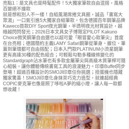
亮點1：是文具也是時髦配件！5大獨家筆款自由混搭，風格
百變絕不撞款
就是想和別人不一樣！自組風潮席捲文具圈，誠品「書寫大
眾湯」一口氣引進5大獨家自組筆款，包含德國百年鋼筆品牌
Kaweco首款DIY Sport夜光鋼筆，半透明夜光材質設計，越
暗越閃閃發光；2026日本文具女子博限定PILOT Kakuno
Choice微笑鋼筆自由選也以超可愛「眼冒愛心款筆尖」首度
在台亮相；德國簡約主義LAMY Safari鋼筆從筆身、握位、筆
蓋到筆環都可自由搭配；日本入門款PLATINUM小流星鋼筆
更有高達30種的配色組合；可輕鬆勾勒多種線條變化的
Standardgraph沾水筆也有多款金屬筆尖與高級木質筆桿可隨
心組裝，讓你體驗傳統書寫工具的浪漫魅力。印章Buffet同步
登場！超過百種設計的SMOJI印章任你挑選；扭蛋機也隱藏
獨家驚喜！SMOJI印章化身抹茶巧克力造型，就連超經典
COPIC麥克筆也像是照了哆啦A夢的縮小燈，讓人每一款都
想收藏！