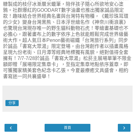
糠製成的枝仔冰漸層米蠟筆，陪伴孩子隨心所欲地安心塗
鴉。社群爆紅的GOODART數字油畫也推出獨家誠品限定
款！趣味結合世界經典名畫與台灣特有物種，《戴珍珠耳環
的少女》變身台灣黑熊、日本浮世繪名作《神奈川衝浪裏》
也驚現台灣現存唯一的野生貓科動物石虎！零繪畫基礎也不
必擔心，跟著畫布上的數字依序上色就能輕鬆完成世界級藝
術大作。超人氣日本Penon藝術磁鐵「台灣旅行系列」同步
於誠品「書寫大眾湯」限定登場，由台灣創作者以插畫風格
呈現九份老街、日月潭等經典地標獨有風貌，絕對值得全套
擁有！7/7-7/28於誠品「書寫大眾湯」松菸主展場單筆不限金
額即贈「展場限定集章卡」，至指定集章地點依序蓋章，即
可獲獨家精美套色紀念卡乙張。今夏最療癒文具盛會，相約
書寫迷一同共襄盛舉！
分享
‹
›
首頁