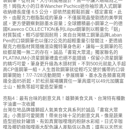
袋鋼筆，從材質、大小到風格設計，無一不讓人眼睛為之一
亮！姆指大小的日本Wancher Puchico迷你袖珍滴入式鋼筆
收納總長度僅 6.5 公分，卻依然能輕鬆抓握、穩定書寫，此
外，由壓克力樹脂製成的筆身，不僅展現晶瑩剔透的美學質
感，更方便觀察剩餘墨水容量；全球體積最小鋼筆之一的德
國Kaweco COLLECTION系列Liliput鋼筆則以輕量化「鋁」
材質製成，輕巧卻堅固耐用；來自台灣精工鋼筆品牌Laban
Pen的口袋鋼筆也以僅22公克的超輕重量引發關注，更透過
壓克力樹脂材質隨機渲染獨特筆身色彩，讓每一支鋼筆的花
紋都是獨一無二的存在。誠品「書寫大眾湯」獨家聯名的
PLATINUM小流星鋼筆禮盒也絕不能錯過，保留小流星鋼筆
的精巧可愛，筆身更升級為木頭材質，不到500元就能入手超
高CP值鋼筆一組。人生首款鋼筆就從輕巧又便於攜帶的口袋
鋼筆開始！7/7-7/28活動期間，參展精筆、墨水及各類書寫周
邊全面85折起，於松菸展場購買任一筆具還可以49元加購富
士山、鯨魚等超可愛造型筆擱。
亮點4：最有台味的創意文具！雄獅美食文具、台灣特有種數
字油畫一次收藏
台灣在地品牌雄獅超人氣美食文具系列於誠品「書寫大眾
湯」小賣部可愛開賣！帶來台味十足的創意文具，像是蔬果
造型迴紋針罐頭、有如真實咖哩塊的粉餅水彩組，日式辛咖
哩及椰奶綠咖哩兩大配色讓人差點信以為真；還有以天然米