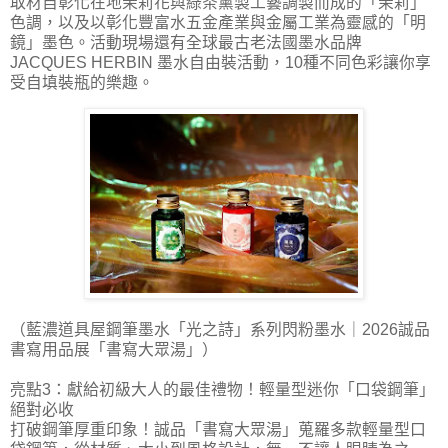
取材自彰化在地茉莉花與綠茶薰製工藝調製而成的「茉莉」
色調，以及以彰化豐富水五金產業與金屬工業為靈感的「明
鏡」墨色。活動現場還有全球最古老法國墨水品牌
JACQUES HERBIN 墨水自由裝活動，10種不同色彩讓你享
受自填裝瓶的樂趣。
（藍濃道具屋鋼筆墨水「光之詩」系列閃粉墨水｜2026誠品
書寫用品展「書寫大眾湯」）
亮點3：獻給初級大人的最佳禮物！輕量型迷你「口袋鋼筆」
絕對必收
打破鋼筆厚重印象！誠品「書寫大眾湯」蒐羅多款輕量型口