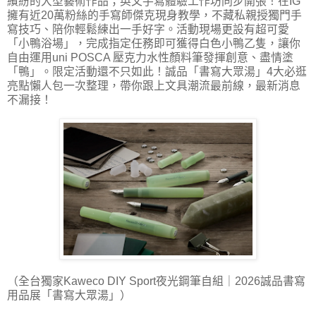
繽紛的大型藝術作品；英文手寫體驗工作坊同步開張！在IG
擁有近20萬粉絲的手寫師傑克現身教學，不藏私親授獨門手
寫技巧、陪你輕鬆練出一手好字。活動現場更設有超可愛
「小鴨浴場」，完成指定任務即可獲得白色小鴨乙隻，讓你
自由運用uni POSCA 壓克力水性顏料筆發揮創意、盡情塗
「鴨」。限定活動還不只如此！誠品「書寫大眾湯」4大必逛
亮點懶人包一次整理，帶你跟上文具潮流最前線，最新消息
不漏接！
（全台獨家Kaweco DIY Sport夜光鋼筆自組｜2026誠品書寫
用品展「書寫大眾湯」）