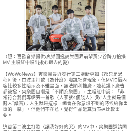
（照：喜歡音樂提供/爽樂團邀請樂團界前輩黃少谷跨刀拍攝
MV 主唱紅中唱出揪心逝去的愛）
【WoWoNews】爽樂團最近發行第二張新專輯《都只是過
程》後，首波主打歌《為什麼》嘲諷社會現象，但MV拍攝內
容比較多性暗示及不雅畫面，無法順利推廣，連花錢下廣告
都被擋，爽樂團自嘲是「不順系樂團」，主唱紅中說：「非
常符合我們專輯第一首歌〈人蔘就4個賤人〉(取"人生就是個
賤人"諧音)；人生就是這樣，總會在你意想不到的時候給你重
重的一擊」，但他們不在意，覺得作品能真實表達比較重
要。
這首第二波主打歌〈讓我好好的哭〉的MV中，爽樂團邀請同