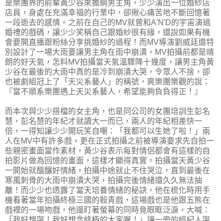
是樂團界的前輩黃少谷來擔綱男主角，少少演出一位婚紗店
店員，身處在充滿幸福的行業中，卻揪心痛苦地不斷回憶著
一段逝去的感情。之前在自己的MV就曾和A'N'D的宇宙演過
婚禮的戲碼，讓少少笑稱自己跟婚紗很有緣，還說如果有機
會要開直播跟粉絲分享挑婚紗的過程！而MV導演劉威廷還特
別設計了一場大雨要讓男主角在雨中崩潰，MV拍攝前都是晴
朗的好天氣，怎料MV拍攝當天氣溫驟降十幾度，讓男主角黃
少谷在最後的大雨中真的是冷到崩潰大哭，令眾人不捨，卻
也被劇組冠上了「天災系藝人」的稱號，爽樂團樂觀的說：
『當不順系樂團遇上天災系藝人，希望能夠負負得正！』
而本次與少少搭檔的女主角，也是同公司的女團培訓生彭名
慧，彭名慧的年紀才就讀大一而已，兩人的年紀相差快一
倍，一得知讓少少開玩笑自嘲：「我都可以生她了啦！」兩
人在MV中有許多戲，更在正式拍攝之前被導演要求先自拍一
些親密畫面當作素材，黃少谷表示每對情侶都會有這樣的自
拍影片做為回憶的畫面，這樣才顯得真實。拍攝當天黃少谷
一開始就醞釀好情緒，拍攝中途就止不住哭泣，直到最後在
寒風刺骨的大雨中崩潰大哭，拍攝完後情緒還久久無法抽
離！而少少也透露了當天培養情緒的秘訣，他在梳化時用手
機看著當年拍攝終極三國的殺青戲，這場戲也是他跟五熊在
戲裡的一場吻戲，他邊盯著螢幕的同時竟眼眶泛淚，大喊：
「我好想哭！我好想念終極的大家喔！」讓一旁的經紀人哭