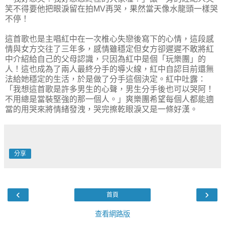
笑不得要他把眼淚留在拍MV再哭，果然當天像水龍頭一樣哭
不停！
這首歌也是主唱紅中在一次椎心失戀後寫下的心情，這段感
情與女方交往了三年多，感情雖穩定但女方卻遲遲不敢將紅
中介紹給自己的父母認識，只因為紅中是個「玩樂團」的
人！這也成為了兩人最終分手的導火線，紅中自認目前還無
法給她穩定的生活，於是做了分手這個決定。紅中吐露：
「我想這首歌是許多男生的心聲，男生分手後也可以哭阿！
不用總是當裝堅強的那一個人。」爽樂團希望每個人都能適
當的用哭來將情緒發洩，哭完擦乾眼淚又是一條好漢。
分享
‹
›
首頁
查看網路版