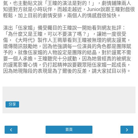
氣，也主動貼文說「王瞳的演法是對的！」，劇情鋪陳兩人
知道對方就是小時玩伴，而越走越近，Junior說跟王瞳對戲很
輕鬆，加上目前的劇情安排，兩個人的情感戲很愉快。
演出「伍家媚」備受矚目的王瞳說一開始看到網友批評：
「為什麼又是王瞳，可以不要演了嗎？」，讓她一度很受
傷，《大時代》製作人王珮華看到王瞳被無理的網友謾罵，
還傳簡訊鼓勵她，因為他強調每一位演員的角色都是團隊賦
予的，就像伍家媚的人物設定是團隊的結晶，對於謾罵不需
要一個人承擔。王瞳聽完十分感動，因為她曾經真的被網友
的謾罵影響心情，仍打起精神說要觀眾陪伍家媚一起成長，
因為她現階段的表現是為了爾後的反差，請大家拭目以待。
分享
‹
›
首頁