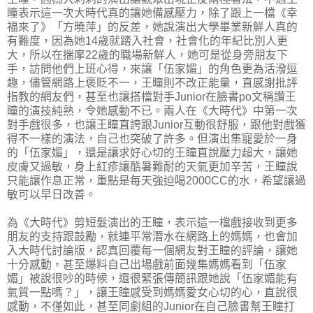
瞳表示這一次大時代真的讓她備感壓力，除了跟上一檔《幸
福來了》「方曉萍」的反差，她說演出大學畢業新鮮人真的
有難度，因為她14歲就踏入社會，社會化的年紀比別人更
大，所以在揣摩22歲的職場新鮮人，她可是從身旁朋友下
手，訪問他們上班心得，來讓「伍家媚」的角色更為活潑逗
趣，儘管網路上褒貶不一，王瞳則不改正能量，直感謝批評
指教的網友們，甚至也讓搭檔對手Junior在臉書po文稱讚王
瞳的演技純熟，令她感動不已。兩人在《大時代》中第一次
對手戲很多，也讓王瞳直誇跟Junior互動很舒服，跟他對戲獲
得不一樣的演法，自己也突破了許多。但演出集寵愛於一身
的「伍家媚」，還是讓求好心切的王瞳直說壓力超大，讓她
皮膚又過敏，身上紅疹讓酷暑難耐的天氣更加辛苦，王瞳說
只能讓作息正常，重點是每天強迫喝2000CC的水，希望讓過
敏可以早日改善。
為《大時代》剪短髮演出的王瞳，表示這一檔戲接收到更多
朋友的支持跟鼓勵，就連平常潛水在網路上的媽媽，也會加
入大時代討論版，認真回覆每一個網友對王瞳的評論，讓她
十分感動，甚至爆料自己出場戲前面幾集媽媽看到「伍家
媚」被說很吵的時候，還很緊張傳簡訊跟她說「伍家媚能有
氣質一點嗎？」，讓王瞳感受到媽媽愛女心切的心，直說很
感動，不僅如此，甚至同劇組的Junior在自己臉書幫王瞳打