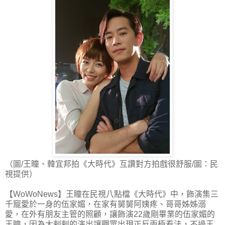
（圖/王瞳、韓宜邦拍《大時代》互讚對方拍戲很舒服/圖：民
視提供）
【WoWoNews】王瞳在民視八點檔《大時代》中，飾演集三
千寵愛於一身的伍家媚，在家有舅舅阿姨疼、哥哥姊姊溺
愛，在外有朋友主管的照顧，讓飾演22歲剛畢業的伍家媚的
王瞳，因為大剌剌的演出讓觀眾出現正反兩極看法，不過王