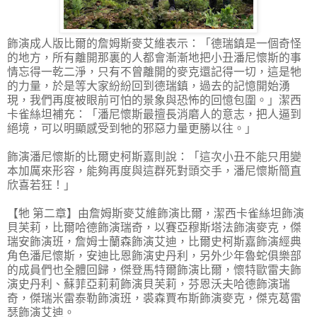
飾演成人版比爾的詹姆斯麥艾維表示：「德瑞鎮是一個奇怪
的地方，所有離開那裏的人都會漸漸地把小丑潘尼懷斯的事
情忘得一乾二淨，只有不曾離開的麥克還記得一切，這是牠
的力量，於是等大家紛紛回到德瑞鎮，過去的記憶開始湧
現，我們再度被眼前可怕的景象與恐怖的回憶包圍。」潔西
卡雀絲坦補充：「潘尼懷斯最擅長消磨人的意志，把人逼到
絕境，可以明顯感受到牠的邪惡力量更勝以往。」
飾演潘尼懷斯的比爾史柯斯嘉則說：「這次小丑不能只用變
本加厲來形容，能夠再度與這群死對頭交手，潘尼懷斯簡直
欣喜若狂！」
【牠 第二章】由詹姆斯麥艾維飾演比爾，潔西卡雀絲坦飾演
貝芙莉，比爾哈德飾演瑞奇，以賽亞穆斯塔法飾演麥克，傑
瑞安飾演班，詹姆士蘭森飾演艾迪，比爾史柯斯嘉飾演經典
角色潘尼懷斯，安迪比恩飾演史丹利，另外少年魯蛇俱樂部
的成員們也全體回歸，傑登馬特爾飾演比爾，懷特歐雷夫飾
演史丹利、蘇菲亞莉莉飾演貝芙莉，芬恩沃夫哈德飾演瑞
奇，傑瑞米雷泰勒飾演班，裘森賈布斯飾演麥克，傑克葛雷
瑟飾演艾迪。