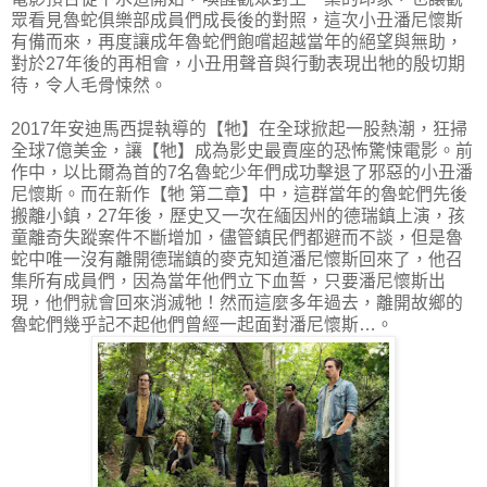
眾看見魯蛇俱樂部成員們成長後的對照，這次小丑潘尼懷斯
有備而來，再度讓成年魯蛇們飽嚐超越當年的絕望與無助，
對於27年後的再相會，小丑用聲音與行動表現出牠的殷切期
待，令人毛骨悚然。
2017年安迪馬西提執導的【牠】在全球掀起一股熱潮，狂掃
全球7億美金，讓【牠】成為影史最賣座的恐怖驚悚電影。前
作中，以比爾為首的7名魯蛇少年們成功擊退了邪惡的小丑潘
尼懷斯。而在新作【牠 第二章】中，這群當年的魯蛇們先後
搬離小鎮，27年後，歷史又一次在緬因州的德瑞鎮上演，孩
童離奇失蹤案件不斷增加，儘管鎮民們都避而不談，但是魯
蛇中唯一沒有離開德瑞鎮的麥克知道潘尼懷斯回來了，他召
集所有成員們，因為當年他們立下血誓，只要潘尼懷斯出
現，他們就會回來消滅牠！然而這麼多年過去，離開故鄉的
魯蛇們幾乎記不起他們曾經一起面對潘尼懷斯…。