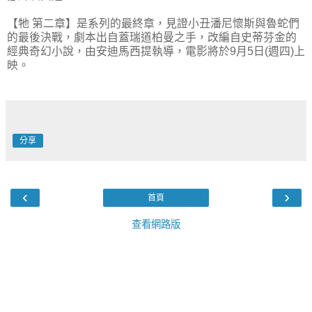
【牠 第二章】是系列的最終章，見證小丑潘尼懷斯與魯蛇們
的最後決戰，劇本出自蓋瑞道柏曼之手，改編自史蒂芬金的
經典奇幻小說，由安迪馬西提執導，電影將於9月5日(週四)上
映。
分享
‹
›
首頁
查看網路版