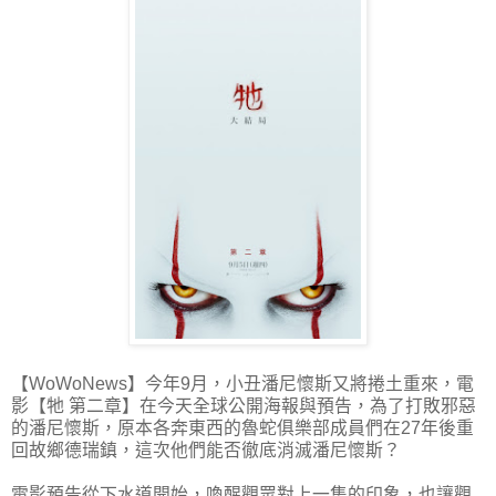
【WoWoNews】今年9月，小丑潘尼懷斯又將捲土重來，電
影【牠 第二章】在今天全球公開海報與預告，為了打敗邪惡
的潘尼懷斯，原本各奔東西的魯蛇俱樂部成員們在27年後重
回故鄉德瑞鎮，這次他們能否徹底消滅潘尼懷斯？
電影預告從下水道開始，喚醒觀眾對上一集的印象，也讓觀