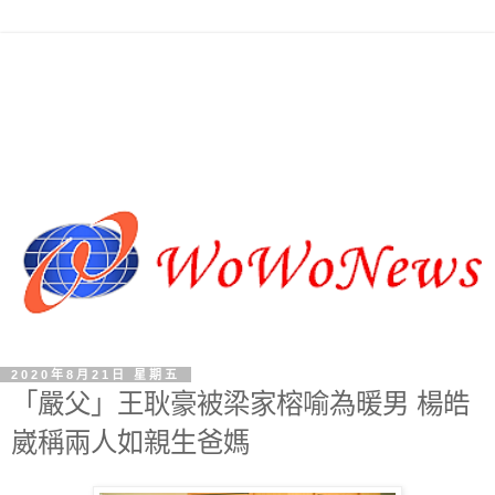
2020年8月21日 星期五
「嚴父」王耿豪被梁家榕喻為暖男 楊皓
崴稱兩人如親生爸媽