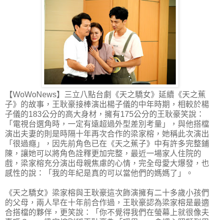
【WoWoNews】三立八點台劇《天之驕女》延續《天之蕉
子》的故事，王耿豪接棒演出楊子儀的中年時期，相較於楊
子儀的183公分的高大身材，擁有175公分的王耿豪笑說：
「電視台選角時，一定有遠超過外型差別考量」，與他搭檔
演出夫妻的則是時隔十年再次合作的梁家榕，她稱此次演出
「很過癮」，因先前角色已在《天之蕉子》中有許多完整鋪
陳，讓她可以將角色詮釋更加完整，最近一場家人住院的
戲，梁家榕充分演出母親焦慮的心情，完全母愛大爆發，也
感性的說：「我的年紀是真的可以當他們的媽媽了」。
《天之驕女》梁家榕與王耿豪這次飾演擁有二十多歲小孩們
的父母，兩人早在十年前合作過，王耿豪認為梁家榕是最適
合搭檔的夥伴，更笑說：「你不覺得我們在螢幕上就很像夫