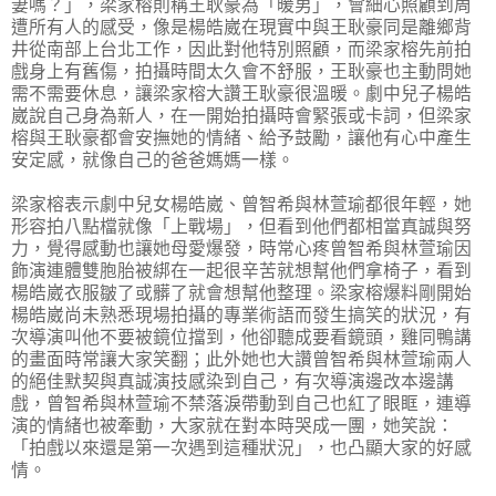
妻嗎？」，梁家榕則稱王耿豪為「暖男」，會細心照顧到周
遭所有人的感受，像是楊皓崴在現實中與王耿豪同是離鄉背
井從南部上台北工作，因此對他特別照顧，而梁家榕先前拍
戲身上有舊傷，拍攝時間太久會不舒服，王耿豪也主動問她
需不需要休息，讓梁家榕大讚王耿豪很溫暖。劇中兒子楊皓
崴說自己身為新人，在一開始拍攝時會緊張或卡詞，但梁家
榕與王耿豪都會安撫她的情緒、給予鼓勵，讓他有心中產生
安定感，就像自己的爸爸媽媽一樣。
梁家榕表示劇中兒女楊皓崴、曾智希與林萱瑜都很年輕，她
形容拍八點檔就像「上戰場」，但看到他們都相當真誠與努
力，覺得感動也讓她母愛爆發，時常心疼曾智希與林萱瑜因
飾演連體雙胞胎被綁在一起很辛苦就想幫他們拿椅子，看到
楊皓崴衣服皺了或髒了就會想幫他整理。梁家榕爆料剛開始
楊皓崴尚未熟悉現場拍攝的專業術語而發生搞笑的狀況，有
次導演叫他不要被鏡位擋到，他卻聽成要看鏡頭，雞同鴨講
的畫面時常讓大家笑翻；此外她也大讚曾智希與林萱瑜兩人
的絕佳默契與真誠演技感染到自己，有次導演邊改本邊講
戲，曾智希與林萱瑜不禁落淚帶動到自己也紅了眼眶，連導
演的情緒也被牽動，大家就在對本時哭成一團，她笑說：
「拍戲以來還是第一次遇到這種狀況」，也凸顯大家的好感
情。