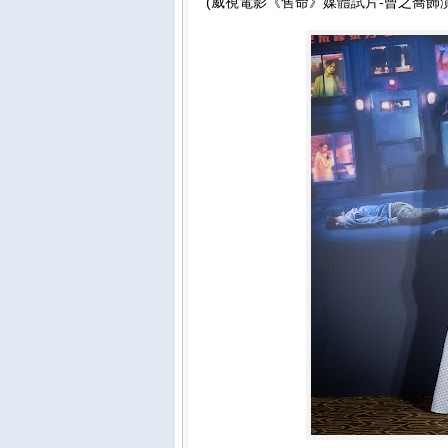
(威視電影《售命》媒體試片-曾之喬飾