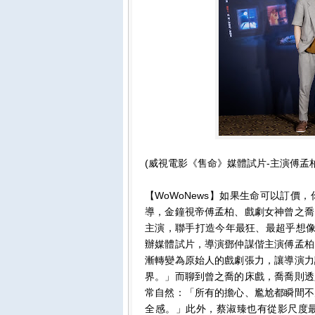
(威視電影《售命》媒體試片-主演傅孟
【WoWoNews】如果生命可以訂
導，金鐘視帝傅孟柏、戲劇女神曾之喬
主演，聯手打造今年最狂、最超乎想像的
辦媒體試片，導演鄧仲謀偕主演傅孟柏
漸轉變為原始人的戲劇張力，讓導演力
界。」而聊到曾之喬的床戲，喬喬則透
常自然：「所有的擔心、尷尬都瞬間不
全感。」此外，蔡淑臻也有從影尺度