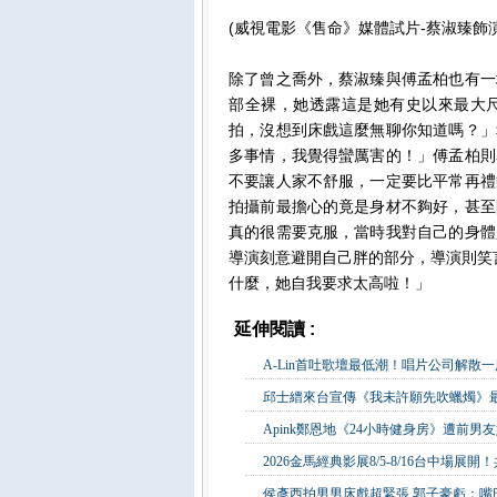
(威視電影《售命》媒體試片-蔡淑臻飾
除了曾之喬外，蔡淑臻與傅孟柏也有一
部全裸，她透露這是她有史以來最大
拍，沒想到床戲這麼無聊你知道嗎？」
多事情，我覺得蠻厲害的！」傅孟柏則
不要讓人家不舒服，一定要比平常再禮
拍攝前最擔心的竟是身材不夠好，甚至
真的很需要克服，當時我對自己的身體
導演刻意避開自己胖的部分，導演則笑
什麼，她自我要求太高啦！」
延伸閱讀 :
影視娛樂
A-Lin首吐歌壇最低潮！唱片公司解散
邱士縉來台宣傳《我未許願先吹蠟燭》最
Apink鄭恩地《24小時健身房》遭前男
2026金馬經典影展8/5-8/16台中場
侯彥西拍男男床戲超緊張 郭子豪虧：嘴