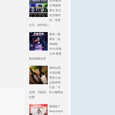
2026臺灣
文博會開
幕式 逛文
化空總尋
找「第零
位元」創作初心
勝負一眼
看穿！程
東啟動
ROG西風
之神 雙螢
幕AI致勝全局
曼時以四
大原則重
塑安心油
品新標準
打造「可
追溯、可驗證」安心橄欖油
生態
峮峮認了
Monchhich