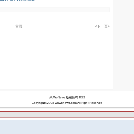
首頁
<下一頁>
WoWoNews 版權所有
RSS
Copyright©2008 wowonews.com All Right Reserved