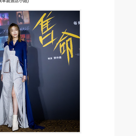
演單親酒店小姐)