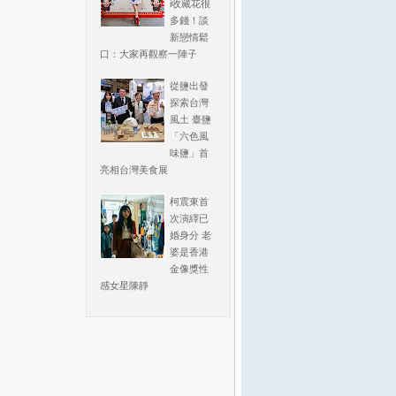
i收藏花很
多錢！談
新戀情鬆
口：大家再觀察一陣子
從鹽出發
探索台灣
風土 臺鹽
「六色風
味鹽」首
亮相台灣美食展
柯震東首
次演繹已
婚身分 老
婆是香港
金像獎性
感女星陳靜