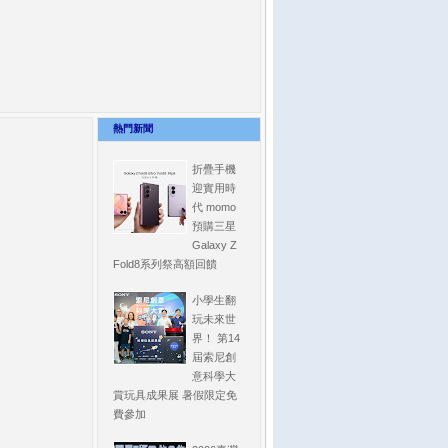
熱門新聞
折疊手機
迎實用時
代 momo
預購三星
Galaxy Z
Fold8系列祭高額回饋
小學生翻
玩未來世
界！ 第14
屆索尼創
意科學大
賞玩具成果展 暑假限定免
費參加