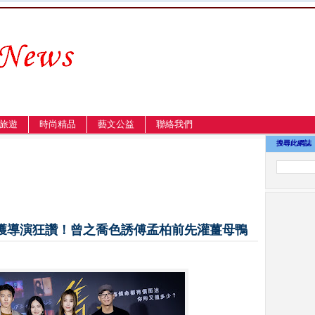
旅遊
時尚精品
藝文公益
聯絡我們
搜尋此網誌
獲導演狂讚！曾之喬色誘傅孟柏前先灌薑母鴨