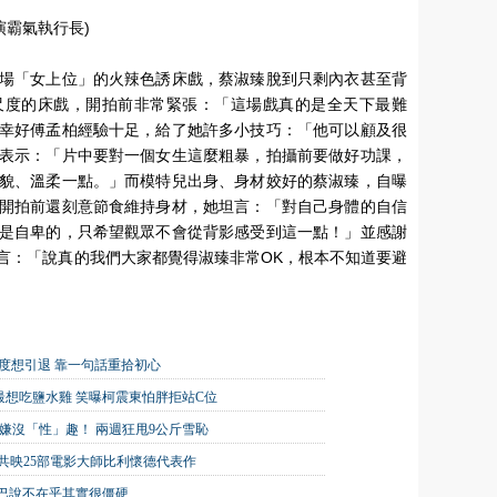
演霸氣執行長)
場「女上位」的火辣色誘床戲，蔡淑臻脫到只剩內衣甚至背
尺度的床戲，開拍前非常緊張：「這場戲真的是全天下最難
幸好傅孟柏經驗十足，給了她許多小技巧：「他可以顧及很
表示：「片中要對一個女生這麼粗暴，拍攝前要做好功課，
貌、溫柔一點。」而模特兒出身、身材姣好的蔡淑臻，自曝
開拍前還刻意節食維持身材，她坦言：「對自己身體的自信
是自卑的，只希望觀眾不會從背影感受到這一點！」並感謝
言：「說真的我們大家都覺得淑臻非常OK，根本不知道要避
一度想引退 靠一句話重拾初心
想吃鹽水雞 笑曝柯震東怕胖拒站C位
友嫌沒「性」趣！ 兩週狂甩9公斤雪恥
展開！共映25部電影大師比利懷德代表作
巴說不在乎其實很僵硬