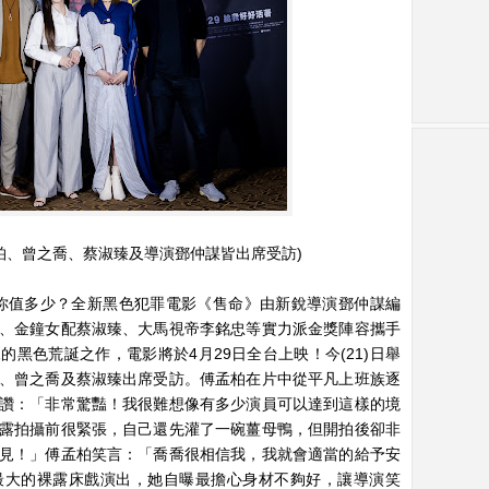
柏、曾之喬、蔡淑臻及導演鄧仲謀皆出席受訪)
價，你值多少？全新黑色犯罪電影《售命》由新銳導演鄧仲謀編
、金鐘女配蔡淑臻、大馬視帝李銘忠等實力派金獎陣容攜手
黑色荒誕之作，電影將於4月29日全台上映！今(21)日舉
、曾之喬及蔡淑臻出席受訪。傅孟柏在片中從平凡上班族逐
讚：「非常驚豔！我很難想像有多少演員可以達到這樣的境
露拍攝前很緊張，自己還先灌了一碗薑母鴨，但開拍後卻非
見！」傅孟柏笑言：「喬喬很相信我，我就會適當的給予安
最大的裸露床戲演出，她自曝最擔心身材不夠好，讓導演笑