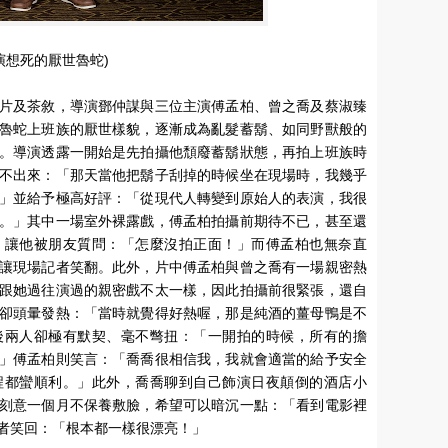
演想死的厭世魯蛇)
片及茶敘，導演鄧仲謀與三位主演傅孟柏、曾之喬及蔡淑臻
魯蛇上班族的厭世樣貌，逐漸成為亂髮蓄鬍、如同野獸般的
。導演透露一開始是先拍攝他頹廢蓄鬍狀態，再拍上班族時
不出來：「那天當他把鬍子刮掉的時候坐在現場時，我幾乎
」並給予極高好評：「從現代人轉變到原始人的表演，我很
。」其中一場室外裸露戲，傅孟柏拍攝前期待不已，甚至還
，讓他被朋友質問：「怎麼沒拍正面！」而傅孟柏也無奈直
讓現場記者笑翻。此外，片中傅孟柏與曾之喬有一場親密熱
跟她過往演過的親密戲不太一樣，因此拍攝前很緊張，還自
卻頭暈發熱：「當時就覺得好熱喔，那是純酒的薑母鴨是不
後兩人卻極有默契、毫不彆扭：「一開拍的時候，所有的擔
」傅孟柏則笑言：「喬喬很相信我，我就會適當的給予安全
程都蠻順利。」此外，喬喬聊到自己飾演日夜顛倒的酒店小
刻意一個月不保養敷臉，希望可以暗沉一點：「看到電影裡
者笑回：「根本都一樣很漂亮！」