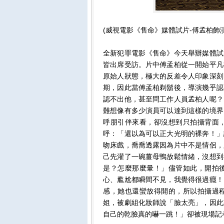
(威視電影《售命》媒體試片-傅孟柏飾
全新犯罪電影《售命》今天舉辦媒體試
皆出席受訪。片中傅孟柏從一開始平凡
原始人狀態，極大的反差令人印象深刻
期，因此當傅孟柏剃鬍後，導演幾乎認
認不出他，甚至問工作人員孟柏人呢？
難想像有多少演員可以達到這樣的境界
呼朋引伴來看，卻沒想到只拍攝背面
呼：「還以為可以正大光明的裸奔！」
吻床戲，喬喬透露因為片中不是情侶，
己先灌了一碗薑母鴨放鬆情緒，沒想到
是？怎麼那麼暈！」儘管如此，開拍
心、尷尬都瞬間不見，我覺得很過癮！
感，她也還蠻放得開的，所以拍攝過
姐，被劇組化妝師說「臉太亮」，因此
自己的乾臉真的嚇一跳！」卻被現場記