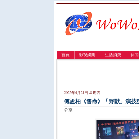
首頁
影視娛樂
生活消費
休閒
LANGUAGE
簡体
English
繁體
2022年4月21日 星期四
傅孟柏《售命》「野獸」演技
分享