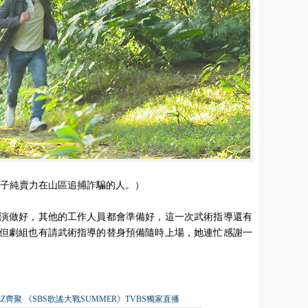
傅子純賣力在山區追捕詐騙的人。）
演做好，其他的工作人員都會準備好，這一次武術指導還有
但劇組也有請武術指導的替身預備隨時上場，她連忙感謝一
TEEZ齊聚 《SBS歌謠大戰SUMMER》TVBS獨家直播