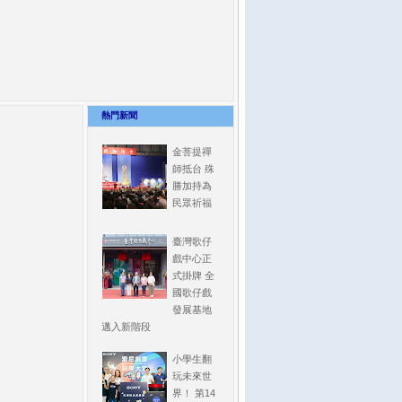
熱門新聞
金菩提禪
師抵台 殊
勝加持為
民眾祈福
臺灣歌仔
戲中心正
式掛牌 全
國歌仔戲
發展基地
邁入新階段
小學生翻
玩未來世
界！ 第14