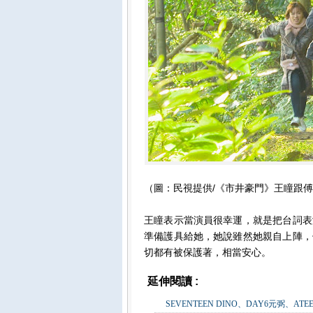
（圖：民視提供/《市井豪門》王瞳跟
王瞳表示當演員很幸運，就是把台詞表
準備護具給她，她說雖然她親自上陣，
切都有被保護著，相當安心。
延伸閱讀 :
影視娛樂
SEVENTEEN DINO、DAY6元弼、A