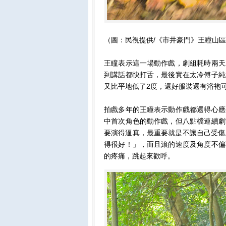
（圖：民視提供/《市井豪門》王瞳山
王瞳表示這一場動作戲，劇組耗時兩天
到講話都快打舌，最後實在太冷傅子純
又比平地低了2度，還好服裝還有浴袍
拍戲多年的王瞳表示動作戲都還得心應
中首次角色的動作戲，但八點檔連續劇
要演得逼真，最重要就是不讓自己受傷
得很好！」，而且滾的速度及角度不偏
的疼痛，跳起來歡呼。