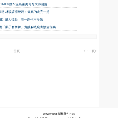
TMEX攜22座葛萊美傳奇大師開講
家將 林玟誼憶繞境：像真的走完一趟
唱團》最大後勁 唯一副作用曝光
狂跳「鵝子套餐舞」竟釀腳底瘀青慘變傷兵
首頁
<下一頁>
WoWoNews 版權所有
RSS