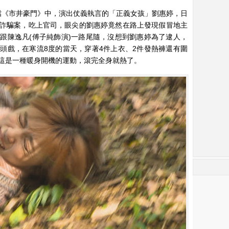
點檔《市井豪門》中，演出仗義執言的「正義女孩」劉惠婷，日
詐騙案，吃上官司，眼尖的劉惠婷竟然在路上發現假冒地主
跟陳逸凡(傅子純飾演)一路尾隨，沒想到劉惠婷為了逮人，
頭戲，在寒流8度的當天，穿著4件上衣、2件發熱褲還有圍
這是一種暖身開機的運動，滾完全身就熱了。