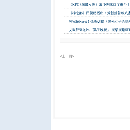
《KPOP獵魔女團》幕後團隊首度來台！
《神之鄉》民視將播出！黃新皓苦練八
哭完像Reset！孫淑媚揭《陽光女子合
父親節邀爸吃「鵝子晚餐」 展榮展瑞
<上一頁>