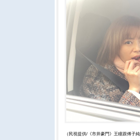
（民視提供/《市井豪門》王瞳跟傅子