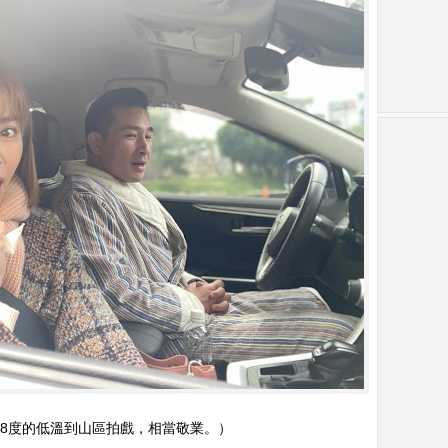
純8度的低溫到山區拍戲，相當敬業。）