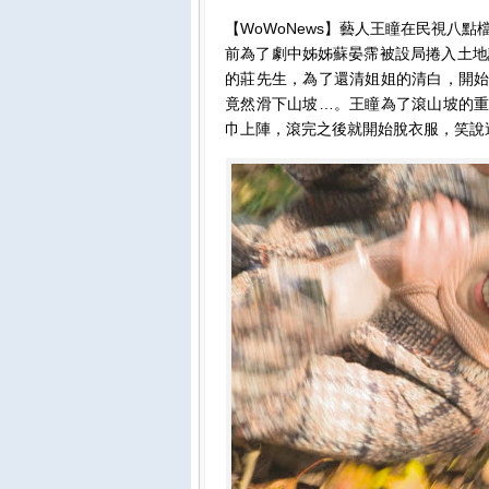
【WoWoNews】藝人王瞳在民視八
前為了劇中姊姊蘇晏霈被設局捲入土地
的莊先生，為了還清姐姐的清白，開始
竟然滑下山坡…。王瞳為了滾山坡的重
巾上陣，滾完之後就開始脫衣服，笑說