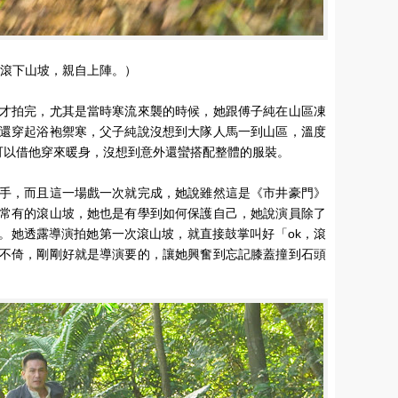
區滾下山坡，親自上陣。）
才拍完，尤其是當時寒流來襲的時候，她跟傅子純在山區凍
還穿起浴袍禦寒，父子純說沒想到大隊人馬一到山區，溫度
可以借他穿來暖身，沒想到意外還蠻搭配整體的服裝。
手，而且這一場戲一次就完成，她說雖然這是《市井豪門》
常有的滾山坡，她也是有學到如何保護自己，她說演員除了
。她透露導演拍她第一次滾山坡，就直接鼓掌叫好「ok，滾
不倚，剛剛好就是導演要的，讓她興奮到忘記膝蓋撞到石頭