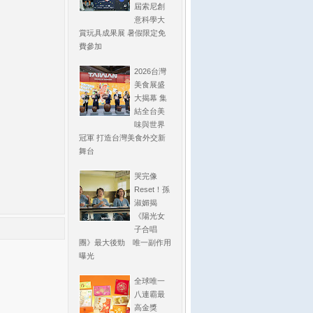
屆索尼創
意科學大
賞玩具成果展 暑假限定免
費參加
2026台灣
美食展盛
大揭幕 集
結全台美
味與世界
冠軍 打造台灣美食外交新
舞台
哭完像
Reset！孫
淑媚揭
《陽光女
子合唱
團》最大後勁 唯一副作用
曝光
全球唯一
八連霸最
高金獎