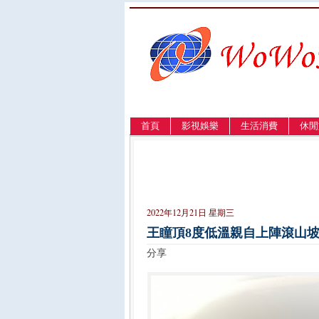
首頁
影視娛樂
生活消費
休閒
LANGUAGE
簡体
English
繁體
2022年12月21日 星期三
王瞳頂8度低溫親自上陣滾山
分享