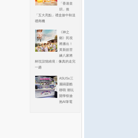
「香港皇
玥」推
「五大亮點」禮盒搶中秋送
禮商機
《神之
鄉》民視
將播出！
黃新皓苦
練八家將
林玟誼憶繞境：像真的走完
一趟
ASUSx三
麗鷗耍酷
聯萌 潮玩
開學祭搶
抱AI筆電