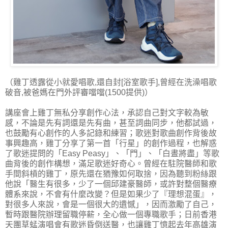
（雞丁透露從小就愛唱歌,還自封[浴室歌手],曾經在洗澡唱歌
破音,被爸媽在門外評審噹噹(1500提供)）
講座會上雞丁無私分享創作心法，承認自己對文字較為敏
感，不論是先有詞還是先有曲，甚至詞曲同步，他都試過，
也鼓勵有心創作的人多記錄和練習；歌迷對歌曲創作背後故
事興趣高，雞丁分享了第一首「行星」的創作過程，也解惑
了歌迷提問的「Easy Peasy」、「門」、「白晝將盡」等歌
曲背後的創作構想，滿足歌迷好奇心。曾經在駐院醫師和歌
手間斜槓的雞丁，原先還在猶豫如何取捨，因為聽到粉絲跟
他說「醫生有很多，少了一個邱建豪醫師，或許對整個醫療
體系來說，不會有什麼改變？但是如果少了『理想混蛋』，
對很多人來說，會是一個很大的遺憾」，因而激勵了自己，
暫時跟醫院辦理留職停薪，全心做一個專職歌手；日前香港
天團草蜢演唱會有歌迷昏倒送醫，也讓雞丁憶起去年高雄演