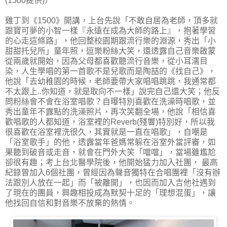
(1500提供)）
雞丁到《1500》開講，上台先說「不敢自居為老師，頂多就
跟寶可夢的小智一樣『永遠在成為大師的路上』，抱著學習
的心走這條路」，他回整校園期跟流行樂的淵源，秀出「小
甜甜托兒所」童年照，逗樂粉絲大笑，還透露自己音樂啟蒙
從兩歲就開始，因為父母都喜歡聽流行音樂，從小耳濡目
染，人生學唱的第一首歌不是兒歌而是陶喆的《找自己》，
他說「去幼稚園的時候，老師要帶大家唱唱跳跳，我通常都
不太跟上..你知道，就是取向不一樣」說完自己還大笑；他反
問粉絲會不會在浴室唱歌？自曝特別喜歡在洗澡時唱歌，並
秀出童年不露點的洗澡照片，再次笑翻全場，他說「相信喜
歡唱歌的人都知道，浴室裡的Reverb(殘響)特別好，所以我
很喜歡在浴室裡洗很久，其實就是一直在唱歌」，自嘲是
「浴室歌手」的他，透露當年爸媽常躲在浴室外當評審，如
果聽到破音或走音，就會在門外大笑「噹噹」，當場雖尷尬
卻很有趣；考上台北醫學院後，他開始猛力加入社團， 最高
紀錄曾加入6個社團，曾經因為聲音獨特在合唱團裡「沒有辦
法跟別人放在一起」而「被離開」，也因而加入吉他社遇到
了現在的團員，興趣相投成為默契十足的「理想混蛋」，讓
他找回自信和對音樂不放棄的熱情。