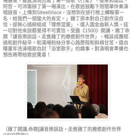
場展覽，靈感湧現而寫了第一首歌《行星》，後來和建廷、
阿哲、可沛籌辦了第一場演出，在歌迷鼓勵下用簡單伴奏演
唱錄音，上傳到StreetVoice，沒想到在排行榜上蟬聯第一
名，給我們一個蠻大的肯定。」雞丁原本對自己創作沒自
信，卻無心插柳組成「理想混蛋」，還入圍金曲新人獎，這
一切對他來說都覺得不可置信。受邀《1500》開講，雞丁命
題「讓音樂說話，走進雞丁的療癒創作世界」，暢談成團經
過和創作秘辛，和滿場粉絲分享心路歷程和斜槓甘苦，還自
曝童年洗澡唱歌自封「浴室歌手」的趣事，對演唱會準備也
預告將帶給歌迷驚喜！
（雞丁開講,命題[讓音樂說話，走進雞丁的療癒創作世界