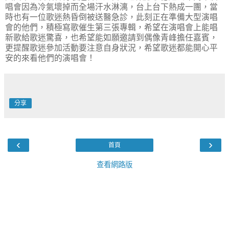
唱會因為冷氣壞掉而全場汗水淋漓，台上台下熱成一團，當
時也有一位歌迷熱昏倒被送醫急診，此刻正在準備大型演唱
會的他們，積極寫歌催生第三張專輯，希望在演唱會上能唱
新歌給歌迷驚喜，也希望能如願邀請到偶像青峰擔任嘉賓，
更提醒歌迷參加活動要注意自身狀況，希望歌迷都能開心平
安的來看他們的演唱會！
分享
‹
›
首頁
查看網路版