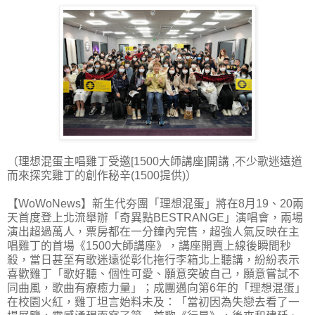
（理想混蛋主唱雞丁受邀[1500大師講座]開講 ,不少歌迷遠道
而來探究雞丁的創作秘辛(1500提供)）
【WoWoNews】新生代夯團「理想混蛋」將在8月19、20兩
天首度登上北流舉辦「奇異點BESTRANGE」演唱會，兩場
演出超過萬人，票房都在一分鐘內完售，超強人氣反映在主
唱雞丁的首場《1500大師講座》，講座開賣上線後瞬間秒
殺，當日甚至有歌迷遠從彰化拖行李箱北上聽講，紛紛表示
喜歡雞丁「歌好聽、個性可愛、願意突破自己，願意嘗試不
同曲風，歌曲有療癒力量」；成團邁向第6年的「理想混蛋」
在校園火紅，雞丁坦言始料未及：「當初因為失戀去看了一