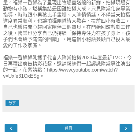
量。福樂一番鮮為了呈現出牧場直送般的新鮮，拍攝現場有
動物有小孩，堪稱集結最困難拍攝大成。只見隋棠化身專業
指導，時時跟小男孩比手畫腳、大聊悄悄話，不僅當天拍攝
進度異常順利，也讓拍攝團隊皆大歡喜、提前四小時收工，
自己也樂得開心趕回家陪伴三個寶貝。在開始回歸戲劇工作
之後，隋棠也分享自己仍持續「保持專注力在孩子身上，孩
子們也會給予滿滿的回饋」，用這個小秘訣兼顧自己投入最
愛的工作及家庭。
福樂一番鮮鮮乳攜手代言人隋棠拍攝2023年度最新TVC，今
日再釋出廣告精彩花絮，邀請粉絲們一起認識隋棠專注演出
的一面，花絮請點：https://www.youtube.com/watch?
v=Uxfe31OxESg。
分享
‹
›
首頁