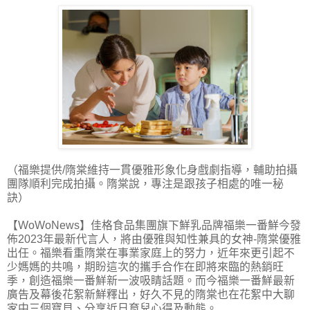
（福樂提供/隋棠維持一貫優雅形象化身戲劇指導，輔助拍攝
團隊順利完成拍攝。隋棠說，專注是跟孩子相處的唯一秘
訣）
【WoWoNews】佳格食品集團旗下鮮乳品牌福樂一番鮮今發
佈2023年最新代言人，將由優雅與知性兼具的女神-隋棠優雅
出任。福樂看重隋棠在事業家庭上的努力，近年來更引起不
少媽媽的共鳴，期盼這次的攜手合作在即將來臨的熱銷旺
季，創造福樂一番鮮新一波吸睛話題。而今福樂一番鮮最新
廣告及幕後花絮新鮮釋出，好久不見的隋棠也在花絮中大聊
家中三個寶貝、分享近日育兒心得及動態。