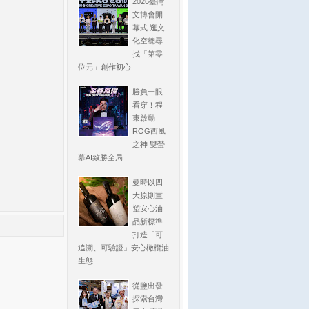
2026臺灣
文博會開
幕式 逛文
化空總尋
找「第零
位元」創作初心
勝負一眼
看穿！程
東啟動
ROG西風
之神 雙螢
幕AI致勝全局
曼時以四
大原則重
塑安心油
品新標準
打造「可
追溯、可驗證」安心橄欖油
生態
從鹽出發
探索台灣