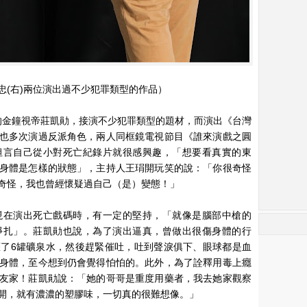
銘忠(右)兩位演出過不少犯罪類型的作品）
色的金鐘視帝莊凱勛，接演不少犯罪類型的題材，而演出《台灣
也多次演過反派角色，兩人同框鏡電視節目《誰來演戲之圓
坦言自己從小對死亡紀錄片就很感興趣，「想要看真實的東
身體是怎樣的狀態」，主持人王琄開玩笑的說：「你很奇怪
奇怪，我也曾經懷疑過自己（是）變態！」
現在演出死亡戲碼時，有一定的堅持，「就像是腦部中槍的
掙扎」。莊凱勛也說，為了演出逼真，曾做出很傷身體的行
了6罐礦泉水，然後趕緊催吐，吐到聲淚俱下、眼球都是血
身體，至今想到仍會覺得怕怕的。此外，為了詮釋用毒上癮
友家！莊凱勛說：「她的哥哥是重度用藥者，我去她家觀察
開，就有濃濃的塑膠味，一切真的很難想像。」