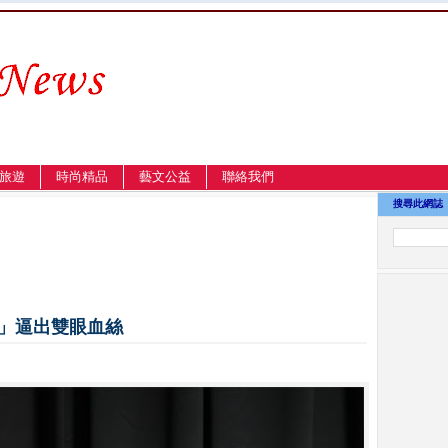
旅遊
時尚精品
藝文公益
聯絡我們
搜尋此網誌
吐」逼出雙眼血絲