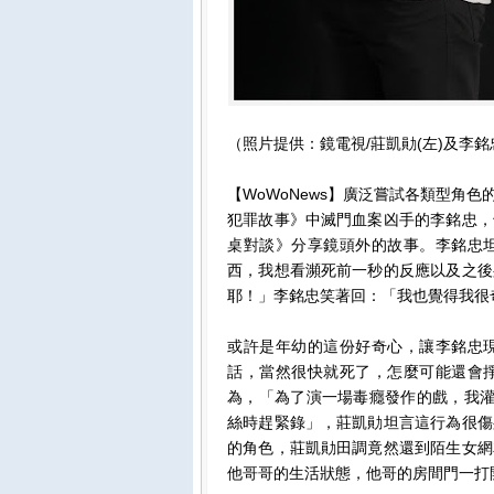
（照片提供：鏡電視/莊凱勛(左)及李
【WoWoNews】廣泛嘗試各類型角
犯罪故事》中滅門血案凶手的李銘忠，
桌對談》分享鏡頭外的故事。李銘忠
西，我想看瀕死前一秒的反應以及之後
耶！」李銘忠笑著回：「我也覺得我很
或許是年幼的這份好奇心，讓李銘忠
話，當然很快就死了，怎麼可能還會
為，「為了演一場毒癮發作的戲，我灌
絲時趕緊錄」，莊凱勛坦言這行為很傷
的角色，莊凱勛田調竟然還到陌生女網
他哥哥的生活狀態，他哥的房間門一打