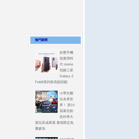
熱門新聞
折疊手機
迎實用時
代 momo
預購三星
Galaxy Z
Fold8系列祭高額回饋
小學生翻
玩未來世
界！ 第14
屆索尼創
意科學大
賞玩具成果展 暑假限定免
費參加