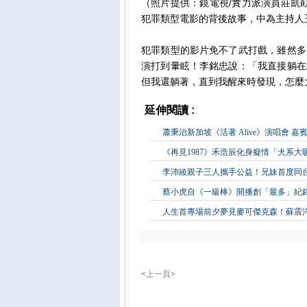
（照片提供：鏡電視/實力派演員莊凱勛
犯罪類型電影的背後故事，中為主持人
犯罪類型的影片免不了武打戲，雖然多
演打到暈眩！李銘忠說：「我直接躺在
但我還躺著，直到我醒來時發現，怎麼
延伸閱讀 :
影視娛樂
蕭秉治新加坡《活著 Alive》演唱會 
《再見1987》禾浩辰化身癡情「犬系
李沛綾親子三人攜手公益！兄妹首度同
蔡小虎自《一級棒》開播創「最多」紀錄
人生首專場前夕夢見麥可傑克森！蘇震
<上一頁>