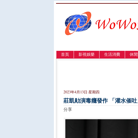
首頁
影視娛樂
生活消費
休閒
LANGUAGE
簡体
English
繁體
2023年4月13日 星期四
莊凱勛演毒癮發作 「灌水催
分享