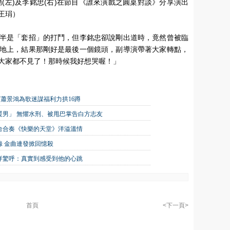
(左)及李銘忠(右)在節目《誰來演戲之圓桌對談》分享演出
王琄）
半是「套招」的打鬥，但李銘忠卻說剛出道時，竟然曾被臨
地上，結果那剛好是最後一個鏡頭，副導演帶著大家轉點，
大家都不見了！那時候我好想哭喔！」
嘉賓蕭景鴻為歌迷謀福利力拱16蹲
大暖男」 無懼水刑、被甩巴掌告白方志友
台合奏《快樂的天堂》洋溢溫情
 金曲連發掀回憶殺
洋驚呼：真實到感受到他的心跳
首頁
<下一頁>