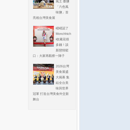
風土 臺鹽
「六色風
味鹽」首
亮相台灣美食展
峮峮認了
Monchhich
i收藏花很
多錢！談
新戀情鬆
口：大家再觀察一陣子
2026台灣
美食展盛
大揭幕 集
結全台美
味與世界
冠軍 打造台灣美食外交新
舞台