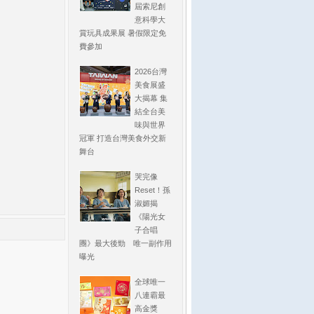
屆索尼創
意科學大
賞玩具成果展 暑假限定免
費參加
2026台灣
美食展盛
大揭幕 集
結全台美
味與世界
冠軍 打造台灣美食外交新
舞台
哭完像
Reset！孫
淑媚揭
《陽光女
子合唱
團》最大後勁 唯一副作用
曝光
全球唯一
八連霸最
高金獎