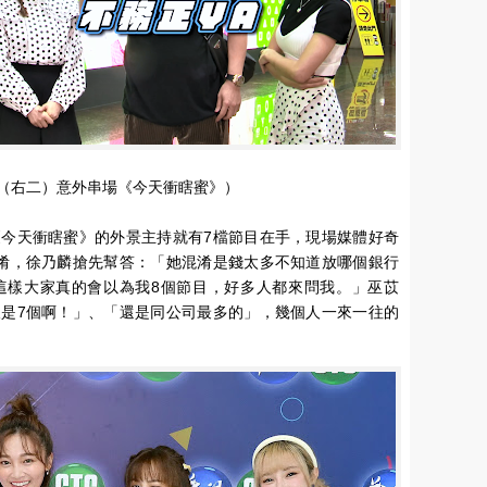
（右二）意外串場《今天衝瞎蜜》）
今天衝瞎蜜》的外景主持就有7檔節目在手，現場媒體好奇
淆，徐乃麟搶先幫答：「她混淆是錢太多不知道放哪個銀行
這樣大家真的會以為我8個節目，好多人都來問我。」巫苡
是7個啊！」、「還是同公司最多的」，幾個人一來一往的