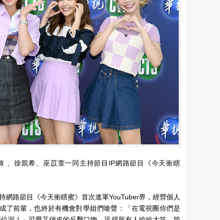
 、徐凱希、巫苡萱一同主持節目IP網路節目《今天衝瞎
網路節目《今天衝瞎蜜》首次進軍YouTuber界，經營個人
反倒成了前輩，也終於有機會對學姐們嗆聲：「在電視圈你們是
歷比兩位深！」可愛又俏皮的反擊口吻，逗得所有人哈哈大笑。節