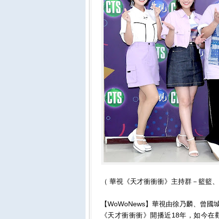
（ 華視《天才衝衝衝》主持群－籃籃
【WoWoNews】華視由徐乃麟、曾
《天才衝衝衝》開播近18年，如今在