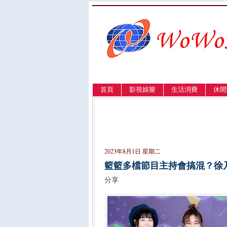
首頁
影視娛樂
生活消費
休閒
LANGUAGE
簡体
English
繁體
2023年8月1日 星期二
籃籃多檔節目主持會搞混？徐
分享