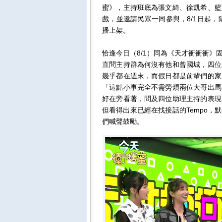
蜜》，主持班底為張文綺、徐凱希、籃
戲，並邀請民眾一同參與，8/1日起，隔
播上架。
恰逢今日（8/1）同為《天才衝衝衝
直問主持群為何沒有他和曾國城，四位
幾乎都在週末，而假日都是前輩們的家
「這點小事完全不需勞煩兩位大哥出馬
好在旁看著，問及四位助理主持的表現
但看得出來已經在找接話的Tempo
們喊聲鼓勵。