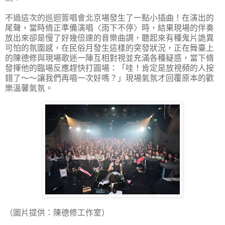
不過這次的巡迴簽唱會北京場發生了一點小插曲！在演出的
尾聲，當時脩正準備演唱〈雨下不停〉時，結果現場的伴奏
放出來卻是慢了好幾倍速的音樂曲調，聽起來有種鬼片詭異
可怕的氛圍感，在民俗月發生這樣的突發狀況，正在舞臺上
的陳德修與現場歌迷一陣互相對視並充滿各種疑惑，當下脩
發揮他的臨場反應趕快打圓場：「哇！肯定是放視頻的人按
錯了～～讓我們再唱一次好嗎？」現場氣氛才回覆原本的歡
樂溫馨氣氛。
（圖片提供：陳德修工作室）