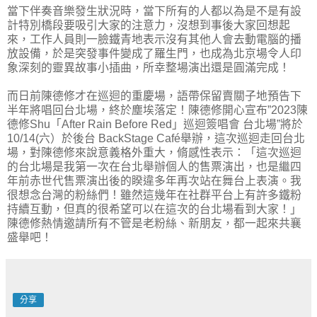
當下伴奏音樂發生狀況時，當下所有的人都以為是不是有設
計特別橋段要吸引大家的注意力，沒想到事後大家回想起
來，工作人員則一臉鐵青地表示沒有其他人會去動電腦的播
放設備，於是突發事件變成了羅生門，也成為北京場令人印
象深刻的靈異故事小插曲，所幸整場演出還是圓滿完成！
而日前陳德修才在巡迴的重慶場，語帶保留賣關子地預告下
半年將唱回台北場，終於塵埃落定！陳德修開心宣布”2023陳
德修Shu「After Rain Before Red」巡迴簽唱會 台北場”將於
10/14(六）於後台 BackStage Café舉辦，這次巡迴走回台北
場，對陳德修來說意義格外重大，脩感性表示：「這次巡迴
的台北場是我第一次在台北舉辦個人的售票演出，也是繼四
年前赤世代售票演出後的睽違多年再次站在舞台上表演。我
很想念台灣的粉絲們！雖然這幾年在社群平台上有許多鐵粉
持續互動，但真的很希望可以在這次的台北場看到大家！」
陳德修熱情邀請所有不管是老粉絲、新朋友，都一起來共襄
盛舉吧！
分享