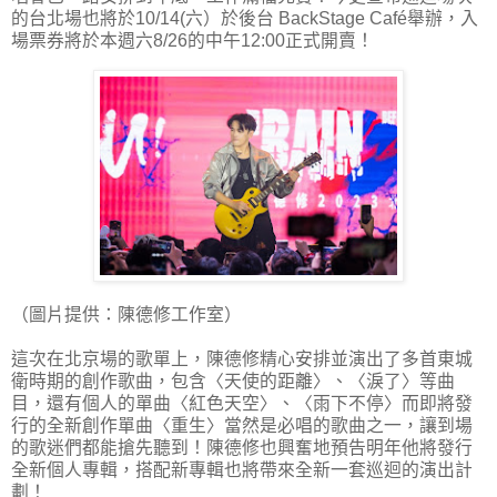
的台北場也將於10/14(六）於後台 BackStage Café舉辦，入
場票券將於本週六8/26的中午12:00正式開賣！
（圖片提供：陳德修工作室）
這次在北京場的歌單上，陳德修精心安排並演出了多首東城
衛時期的創作歌曲，包含〈天使的距離〉、〈淚了〉等曲
目，還有個人的單曲〈紅色天空〉、〈雨下不停〉而即將發
行的全新創作單曲〈重生〉當然是必唱的歌曲之一，讓到場
的歌迷們都能搶先聽到！陳德修也興奮地預告明年他將發行
全新個人專輯，搭配新專輯也將帶來全新一套巡迴的演出計
劃！