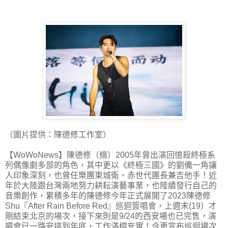
（圖片提供：陳德修工作室）
【WoWoNews】陳德修（脩）2005年曾出演回憶殺終極系
列偶像劇多部的角色，其中更以《終極三國》的劉備一角讓
人印象深刻，也曾任樂團東城衛、赤世代團長兼吉他手！近
年於大陸跟台灣兩地努力耕耘演藝事業，也陸續發行自己的
音樂創作，累積多年的陳德修今年正式展開了2023陳德修
Shu『After Rain Before Red』巡迴簽唱會，上週末(19）才
剛結束北京的場次，接下來則是9/24的西安場也已完售，演
唱會已一路安排到年底，工作滿檔充實！今更宣布巡迴場次