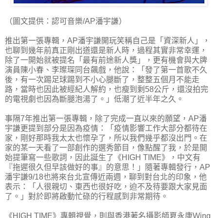
（圖文提供：認可音樂/AP潘宇謙）
推出第一張專輯，AP潘宇謙開玩笑稱自己是「資深新人」，
也聊到幾年前真正剛出道還是新人時，過程其實非常幸運，
除了一開始就被提名「最有前途新人獎」，更有機會與大牌
演員陳小春、李璨琛同台飆戲，他說：「發了第一首歌不久
後，有一次踢足球踢到不小心腿斷了，整整五個月不能走
路，當時也因此被經紀人解約，也瘦到剩58公斤，還沒拍完
的電視劇也因為斷腿泡湯了。」低潮了近半年之久。
事隔7年推出第一張專輯，除了完成一直以來的願望，AP潘
宇謙更提到部分是因為疫情：「疫情影響工作大部分都待在
家，剛好那時我太太也懷孕了，所以我們幾乎都沒出門。在
家的某一天看了一部創作的選秀節目，像點醒了我，於是開
始提筆寫一些歌詞，因此誕生了《HIGH TIME》，中文有
『拖遲很久但早該做好的事』的意思！」隨著專輯發行，AP
潘宇謙9/18也將來台北宣傳近兩週，聊到對台北的印象，他
表示：「人很親切、東西也很好吃，迫不及待要跟大家見面
了。」對於即將啟動忙碌的行程感到非常期待。
《HIGH TIME》專輯視覺，則與香港著名攝影師夏永康Wing