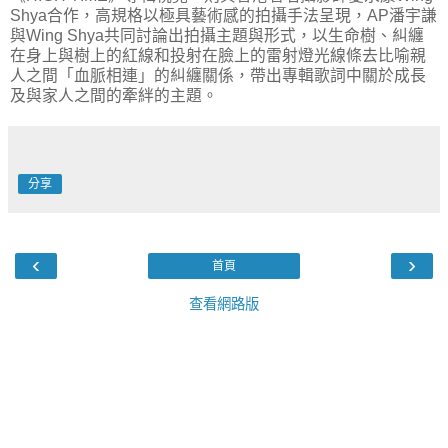
Shya合作，高規格以極具藝術感的拍攝手法呈現，AP潘宇謙
與Wing Shya共同討論出拍攝主題與形式，以生命樹、糾纏
在身上與樹上的紅線和投射在臉上的雷射燈光線條去比喻親
人之間「血脈相連」的糾纏關係，帶出專輯歌詞中關於成長
及與家人之間的牽絆的主題。
分享
‹
›
首頁
查看網路版