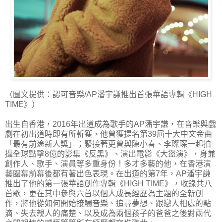
（圖文提供：認可音樂/AP潘宇謙推出首張華語專輯《HIGH
TIME》）
出生自香港，2016年出道成為歌手的AP潘宇謙，在音樂與戲
劇在初出道時即有所斬獲，他曾獲提名第39屆十大中文金曲
「最有前途新人獎」；緊接著更曾與陳小春、李璨琛一起拍
攝全球點擊8億的影集《反黑》、演出電影《大盜演》，身兼
創作人、歌手、演員等多重身份！多才多藝的他，在香港演
藝圈幕前幕後都有著出色表現。在出道的第7年，AP潘宇謙
推出了他的第一張華語創作專輯《HIGH TIME》，收錄共八
首歌，更在其中參與六首以個人成長經歷為主題的全新創
作，將他從如何開始接觸音樂、追尋夢想、跟戀人相處的點
滴、失去親人的痛楚、以及成為兩個孩子的爸爸之後對兩代