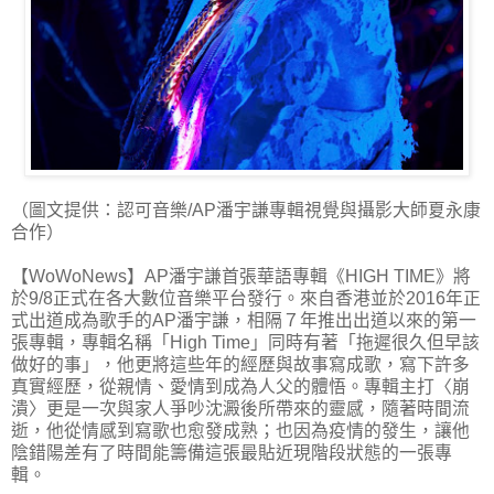
（圖文提供：認可音樂/AP潘宇謙專輯視覺與攝影大師夏永康
合作）
【WoWoNews】AP潘宇謙首張華語專輯《HIGH TIME》將
於9/8正式在各大數位音樂平台發行。來自香港並於2016年正
式出道成為歌手的AP潘宇謙，相隔７年推出出道以來的第一
張專輯，專輯名稱「High Time」同時有著「拖遲很久但早該
做好的事」，他更將這些年的經歷與故事寫成歌，寫下許多
真實經歷，從親情、愛情到成為人父的體悟。專輯主打〈崩
潰〉更是一次與家人爭吵沈澱後所帶來的靈感，隨著時間流
逝，他從情感到寫歌也愈發成熟；也因為疫情的發生，讓他
陰錯陽差有了時間能籌備這張最貼近現階段狀態的一張專
輯。