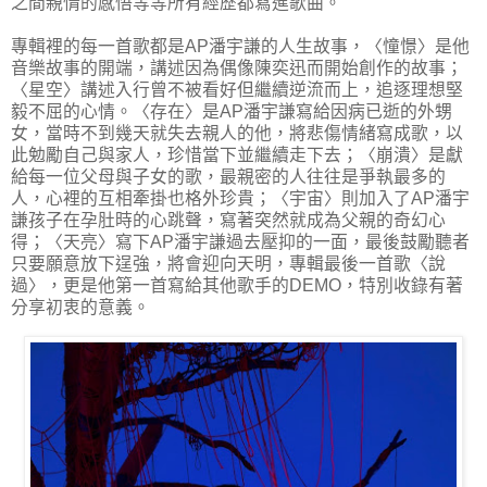
之間親情的感悟等等所有經歷都寫進歌曲。
專輯裡的每一首歌都是AP潘宇謙的人生故事，〈憧憬〉是他
音樂故事的開端，講述因為偶像陳奕迅而開始創作的故事；
〈星空〉講述入行曾不被看好但繼續逆流而上，追逐理想堅
毅不屈的心情。〈存在〉是AP潘宇謙寫給因病已逝的外甥
女，當時不到幾天就失去親人的他，將悲傷情緒寫成歌，以
此勉勵自己與家人，珍惜當下並繼續走下去；〈崩潰〉是獻
給每一位父母與子女的歌，最親密的人往往是爭執最多的
人，心裡的互相牽掛也格外珍貴；〈宇宙〉則加入了AP潘宇
謙孩子在孕肚時的心跳聲，寫著突然就成為父親的奇幻心
得；〈天亮〉寫下AP潘宇謙過去壓抑的一面，最後鼓勵聽者
只要願意放下逞強，將會迎向天明，專輯最後一首歌〈說
過〉，更是他第一首寫給其他歌手的DEMO，特別收錄有著
分享初衷的意義。