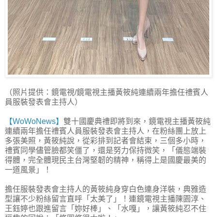
（照片提供：鏡電視/鏡電視主播黃筱純連續兩年擔任禮賓人
員服裝發表會主持人）
【WoWoNews】
雙十國慶典禮即將到來，鏡電視主播黃筱純
連續兩年擔任禮賓人員服裝發表會主持人，在粉絲團上放上
多張美照，黃筱純說，從彩排到記者會結束，三個多小時，
禮賓同學儘管臉都笑僵了，還是努力保持微笑，「儀態端裝
得體，完全體現民主台灣堅韌的精神，稱得上是國慶最美的
一道風景」！
擔任服裝發表會主持人的黃筱純身穿白色連身洋裝，典雅造
型讓不少粉絲留言直呼「太美了」！連鏡電視主播陳園淳、
王鈺婷也跟進留言「妳好棒」、「水嘎」，讓黃筱純忍不住