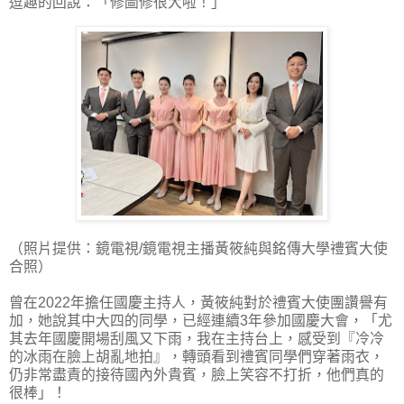
逗趣的回說：「修圖修很大啦！」
（照片提供：鏡電視/鏡電視主播黃筱純與銘傳大學禮賓大使
合照）
曾在2022年擔任國慶主持人，黃筱純對於禮賓大使團讚譽有
加，她說其中大四的同學，已經連續3年參加國慶大會，「尤
其去年國慶開場刮風又下雨，我在主持台上，感受到『冷冷
的冰雨在臉上胡亂地拍』，轉頭看到禮賓同學們穿著雨衣，
仍非常盡責的接待國內外貴賓，臉上笑容不打折，他們真的
很棒」！