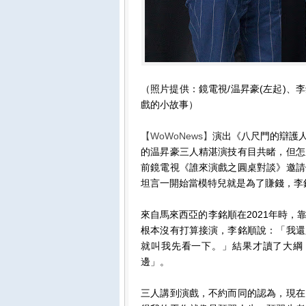
（照片提供：鏡電視/温昇豪(左起)
戲的小故事）
【WoWoNews】
演出《八尺門的辯護
的温昇豪三人精湛演技有目共睹，但怎
前鏡電視《誰來演戲之圓桌對談》邀請
坦言一開始當模特兒就是為了賺錢，李
來自馬來西亞的李銘順在2021年時
根本沒有打算接演，李銘順說：「我還
就叫我先看一下。」結果才讀了大綱
邊」。
三人講到演戲，不約而同的認為，現在