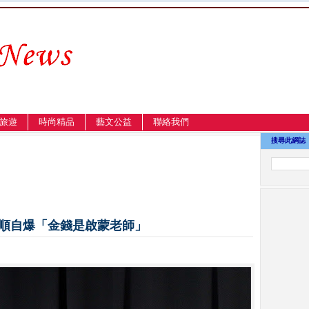
旅遊
時尚精品
藝文公益
聯絡我們
搜尋此網誌
銘順自爆「金錢是啟蒙老師」