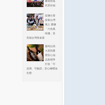
勝加持為
民眾祈福
從鹽出發
探索台灣
風土 臺鹽
「六色風
味鹽」首
亮相台灣美食展
曼時以四
大原則重
塑安心油
品新標準
打造「可
追溯、可驗證」安心橄欖油
生態