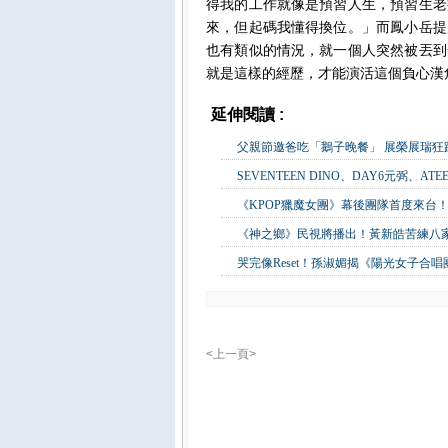
得我的工作就像是預習人生，預習生老
來，但起碼我懂得換位。」而鳳小岳提
也有類似的情況，就一個人突然被丟到
就是這樣的經歷，才能演活這個負心漢
延伸閱讀 :
影視娛樂
父親節邀爸吃「鵝子晚餐」 展榮展瑞
SEVENTEEN DINO、DAY6元弼、A
《KPOP獵魔女團》幕後團隊首度來台！
《神之鄉》民視將播出！黃新皓苦練八
哭完像Reset！孫淑媚揭《陽光女子合
<上一頁>