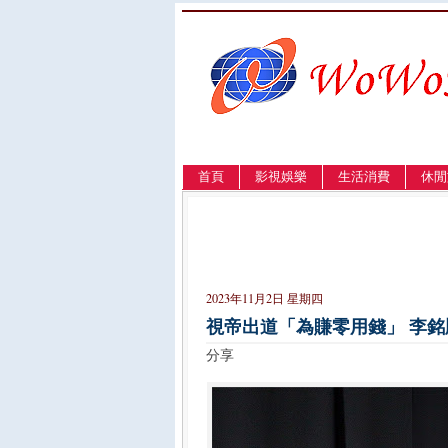
首頁
影視娛樂
生活消費
休閒
LANGUAGE
簡体
English
繁體
2023年11月2日 星期四
視帝出道「為賺零用錢」 李
分享