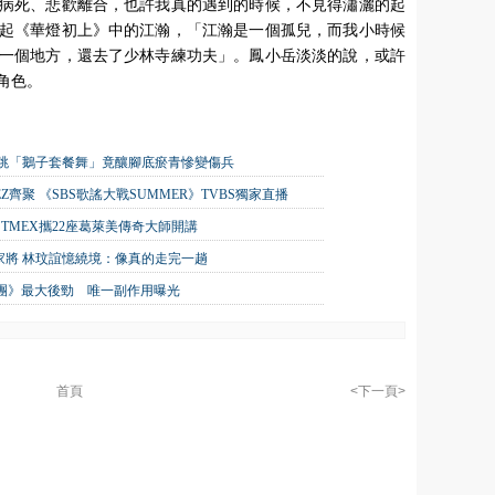
病死、悲歡離合，也許我真的遇到的時候，不見得瀟灑的起
起《華燈初上》中的江瀚，「江瀚是一個孤兒，而我小時候
一個地方，還去了少林寺練功夫」。鳳小岳淡淡的說，或許
角色。
狂跳「鵝子套餐舞」竟釀腳底瘀青慘變傷兵
TEEZ齊聚 《SBS歌謠大戰SUMMER》TVBS獨家直播
TMEX攜22座葛萊美傳奇大師開講
家將 林玟誼憶繞境：像真的走完一趟
唱團》最大後勁 唯一副作用曝光
首頁
<下一頁>