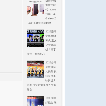
折疊手機
迎實用時
代 momo
預購三星
Galaxy Z
Fold8系列祭高額回饋
2026臺灣
文博會開
幕式 逛文
化空總尋
找「第零
位元」創作初心
2026台灣
美食展盛
大揭幕 集
結全台美
味與世界
冠軍 打造台灣美食外交新
舞台
金菩提禪
師抵台 殊