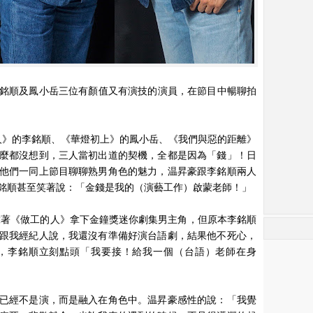
、李銘順及鳳小岳三位有顏值又有演技的演員，在節目中暢聊拍
人》的李銘順、《華燈初上》的鳳小岳、《我們與惡的距離》
麼都沒想到，三人當初出道的契機，全都是因為「錢」！日
他們一同上節目聊聊熟男角色的魅力，温昇豪跟李銘順兩人
銘順甚至笑著說：「金錢是我的（演藝工作）啟蒙老師！」
，靠著《做工的人》拿下金鐘獎迷你劇集男主角，但原本李銘順
跟我經紀人說，我還沒有準備好演台語劇，結果他不死心，
，李銘順立刻點頭「我要接！給我一個（台語）老師在身
已經不是演，而是融入在角色中。温昇豪感性的說：「我覺