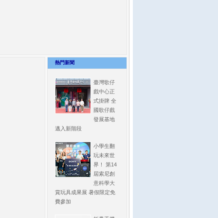
熱門新聞
臺灣歌仔
戲中心正
式掛牌 全
國歌仔戲
發展基地
邁入新階段
小學生翻
玩未來世
界！ 第14
屆索尼創
意科學大
賞玩具成果展 暑假限定免
費參加