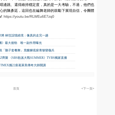
唱邊跳、還得維持穩定度，真的是一大考驗，不過，他們也
心的陳彥廷，這回也在編舞老師的鼓勵下展現自信，令團體
V:
https://youtu.be/RLWEu6E7zq0
家將 林玟誼憶繞境：像真的走完一趟
唱團》最大後勁 唯一副作用曝光
狂跳「鵝子套餐舞」竟釀腳底瘀青慘變傷兵
TEEZ齊聚 《SBS歌謠大戰SUMMER》TVBS獨家直播
TMEX攜22座葛萊美傳奇大師開講
首頁
<下一頁>