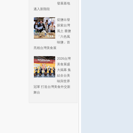
發展基地
邁入新階段
從鹽出發
探索台灣
風土 臺鹽
「六色風
味鹽」首
亮相台灣美食展
2026台灣
美食展盛
大揭幕 集
結全台美
味與世界
冠軍 打造台灣美食外交新
舞台