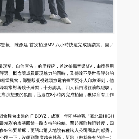
軒、鄭豐毅、陳彥廷 首次拍攝MV 八小時快速完成獲讚賞。圖／
「成長形塑、自信宣告」的里程碑，首次拍攝音樂MV，由擅長用
評選」概念讓成員展現魅力的同時，又傳達不受世俗評分的
都相當興奮，鄭豐毅凝視鏡頭放電的畫面更令人印象深刻，他
澡就常對著鏡子練習，十分認真。四人藉由過往演戲經驗，
住導演想要的氛圍，迅速在8小時內完成拍攝，獲得所有工作
舞台出道的IT BOYZ，成軍一年即將挑戰「臺北最HIGH
最精彩的表演回饋一路支持的粉絲。問起新歌舞蹈難度，四
多細節要雕琢，更語出驚人地說有種踏入公司圈套的感覺，
說是小跳一下，沒想到難度越來越高，新歌〈做我僅有的唯一〉