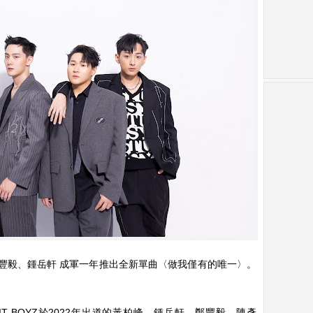
廷、鄭豐毅、鍾岳軒 成軍一年推出全新單曲〈做我僅有的唯一〉。
T BOYZ於2022年出道的黃柏峰、鍾岳軒、鄭豐毅、陳彥