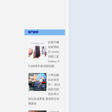
熱門新聞
折疊手機
迎實用時
代 momo
預購三星
Galaxy Z
Fold8系列祭高額回饋
小學生翻
玩未來世
界！ 第14
屆索尼創
意科學大
賞玩具成果展 暑假限定免
費參加