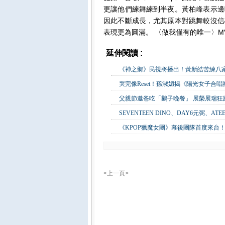
更讓他們練舞練到半夜。黃柏峰表示邊
因此不斷成長，尤其原本對跳舞較沒信
表現更為圓滿。 〈做我僅有的唯一〉M
延伸閱讀 :
影視娛樂
《神之鄉》民視將播出！黃新皓苦練八
哭完像Reset！孫淑媚揭《陽光女子合
父親節邀爸吃「鵝子晚餐」 展榮展瑞
SEVENTEEN DINO、DAY6元弼、A
《KPOP獵魔女團》幕後團隊首度來台！
<上一頁>