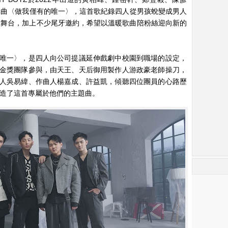
新單曲〈做我僅有的唯一〉，這首歌紀錄四人從男孩蛻變成男人
晚會舞台，加上不少尾牙邀約，希望以溫暖歌曲陪粉絲迎向新的
唯一〉，是四人向公司提議延伸戲劇中校園到職場的設定，
金獎團隊參與，由天王、天后御用製作人游政豪老師操刀，
人吳易緯、作曲人楊嘉成、許益凱，傾聽四位團員的心路歷
身打造了這首專屬於他們的主題曲。