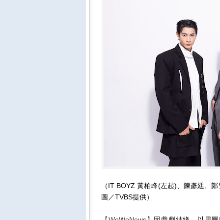
（IT BOYZ 黃柏峰(左起)、陳彥
圖／TVBS提供）
【WoWoNews】
因戲劇結緣，以男團I