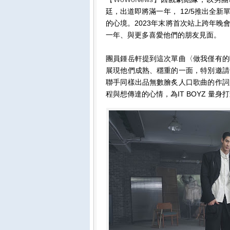
廷，出道即將滿一年， 12/5推出全
的心境。2023年末將首次站上跨年
一年、與更多喜愛他們的朋友見面。
團員鍾岳軒提到這次單曲〈做我僅有的
展現他們成熟、穩重的一面，特別邀請
聯手同樣出品無數膾炙人口歌曲的作詞
程與想傳達的心情，為IT BOYZ 量