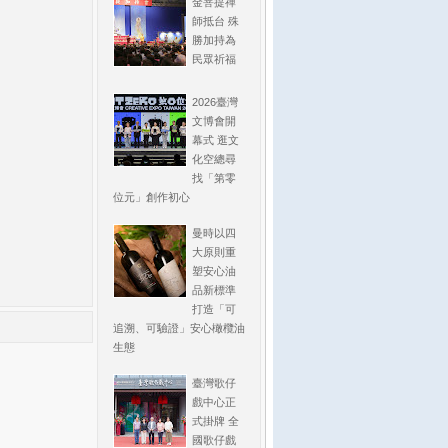
金菩提禪
師抵台 殊
勝加持為
民眾祈福
2026臺灣
文博會開
幕式 逛文
化空總尋
找「第零
位元」創作初心
曼時以四
大原則重
塑安心油
品新標準
打造「可
追溯、可驗證」安心橄欖油
生態
臺灣歌仔
戲中心正
式掛牌 全
國歌仔戲