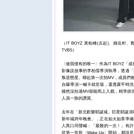
（IT BOYZ 黃柏峰(左起)、鍾岳
TVBS）
〈做我僅有的唯一〉作為IT BOYZ
影像說故事的李柏儒導演執導，透過「
叛逆態度。聊起第一次拍MV，成員們
自爆導演一喊卡就笑場，還透露平時洗
雖然沒拍過MV卻能馬上入戲，精準抓
人員一致的讚賞。
去年在「新北歡樂耶誕城」巨星耶誕演唱會
新年城跨年晚會」，正在如火如荼準備
人異口同聲喊：「最難的一次！」有許
從第一首歌〈Wake Up〉開始，都