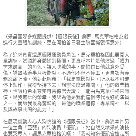
（采昌國際多媒體提供/【極限長征】劇照_馬克華柏格為戲
進行大量體能訓練，更在開拍首日發生膝蓋撕裂傷意外）
為了追求真實還原極限運動員角色，馬克華柏格因此展開大
量訓練，試圖將身體操到極限，更直呼本片是他演過「體力
需求最高」的角色。讓人吃驚的事，開拍首日他就意外受
傷，導致膝蓋半月板撕裂，不過他不但不停工，更自認有義
務忍痛上陣，他對此解釋：「我是電影製片，所以我不可能
停止製作，我得堅持下去，想辦法度過難關。」他的敬業精
神，也讓角色本尊麥可雷德諾大讚：「能由馬克華柏格來飾
演，是我無比的榮幸，我認為他是我們這個時代最好的演員
之一，而讓我最為驚豔的，是他的職業道德、專業精神，以
及與故事共鳴的能力！」
在展現感動人心人狗情誼的《極限長征》當中，飾演本片另
一位主角「亞瑟」的狗演員「優凱」，牠自然又精采的演技
也惹哭眾人，讓馬克華柏格笑嘆：「我就知道優凱會搶走所