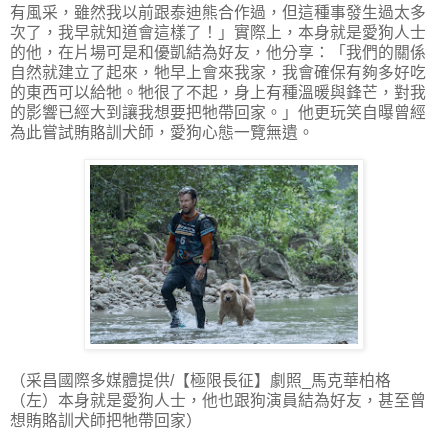
有風采，雖然我以前跟泰迪熊合作過，但這種事發生過太多
次了，我早就知道會這樣了！」實際上，本身就是愛狗人士
的他，在片場可是和優凱結為好友，他分享：「我們的關係
自然就建立了起來，牠早上會來我家，我會確保有夠多好吃
的東西可以給牠。牠很了不起，身上有種溫暖與鋒芒，對我
的影響已經大到讓我想要把牠帶回家。」他更玩笑自曝曾經
為此嘗試賄賂訓犬師，愛狗心態一覽無遺。
（采昌國際多媒體提供/【極限長征】劇照_馬克華柏格
（左）本身就是愛狗人士，他也跟狗演員結為好友，甚至曾
想賄賂訓犬師把牠帶回家）