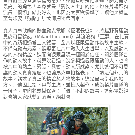
首日發生膝蓋撕裂傷的意外，讓他直呼是他演過「體力需求
最高」的角色！本身就是「愛狗人士」的他，也在片場跟狗
演員「優凱」結為好友，也因為太喜歡優凱了，讓他笑說甚
至曾想要「賄賂」訓犬師把牠帶回家。
真人真事改編的熱血勵志電影《極限長征》，將越野賽運動
員麥可雷德諾（Mikael Lindnord）與流浪狗「亞瑟」在比賽
中的奇蹟相遇搬上大銀幕。全片以極限運動作為故事主線，
不僅有勵志元素，編導更在片中融入人生哲學，以及感動人
心的人狗情誼，進而向觀眾呈現一個關於信任、關於團隊合
作的動人故事，就算沒看過、沒參與過極限運動的人，也將
被片中的熱血、緊張、興奮、動人所感染。尤其這個不可思
議的動人真實經歷，也讓馬克華柏格表示：「這是個非凡的
故事，講述了真正的情誼與人物故事，這是最吸引我的地
方。」他因此接下電影主演，並投入製作，成為製片團隊的
一份子，更向觀眾掛保證：「很了不起的故事，這部電影絕
對會讓大家感動到落淚，絕對會！」