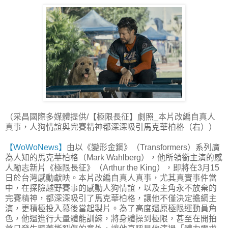
（采昌國際多媒體提供/【極限長征】劇照_本片改編自真人
真事，人狗情誼與完賽精神都深深吸引馬克華柏格（右））
【WoWoNews】
由以《變形金鋼》（Transformers）系列廣
為人知的馬克華柏格（Mark Wahlberg），他所領銜主演的感
人勵志新片《極限長征》（Arthur the King），即將在3月15
日於台灣感動獻映。本片改編自真人真事，尤其真實事件當
中，在探險越野賽事的感動人狗情誼，以及主角永不放棄的
完賽精神，都深深吸引了馬克華柏格，讓他不僅決定擔綱主
演，更積極投入幕後當起製片。為了高度還原極限運動員角
色，他還進行大量體能訓練，將身體操到極限，甚至在開拍