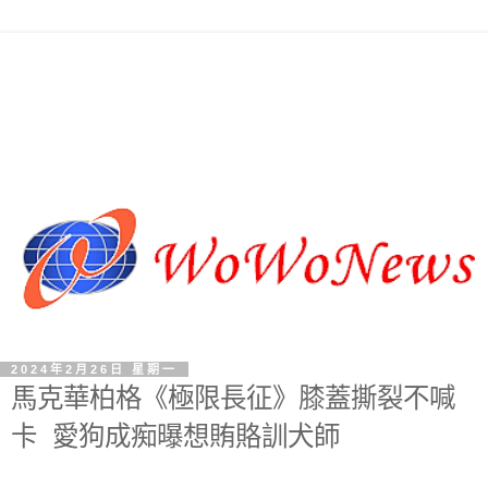
2024年2月26日 星期一
馬克華柏格《極限長征》膝蓋撕裂不喊
卡 愛狗成痴曝想賄賂訓犬師