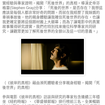
實經驗與專家證明，揭開「死後世界」的真相。導演史帝芬
格雷(Stephen Gray)分享：「死後的世界，是否存在？我想這
應該是每個人都非常好奇的問題，而就在我經歷了我妹婿的
車禍事故後，他的親身體驗讓我確信死後世界的存在，也讓
我更確定要將這個題材搬上大銀幕；而為了讓電影中的真實
故事獲得研究證實，我們也特別找來幾位科學專家共同研
究，讓觀眾更加了解死後世界的全貌以及這一切的意義。」
（《彼岸的真相》藉由瀕死體驗者分享親身經驗，揭開「死
後世界」的真相）
參與電影《彼岸的真相》訪談與研究的專家包含連續三年穩
坐《紐約時報》、《華盛頓郵報》排行榜前三名，全美暢銷