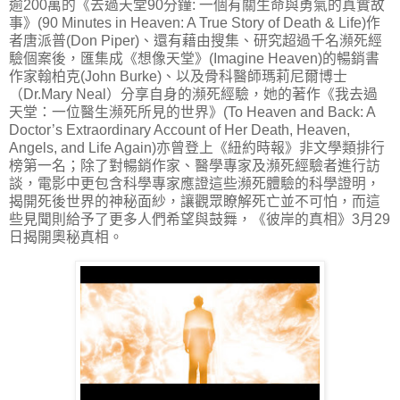
逾200萬的《去過天堂90分鐘: 一個有關生命與勇氣的真實故
事》(90 Minutes in Heaven: A True Story of Death & Life)作
者唐派普(Don Piper)、還有藉由搜集、研究超過千名瀕死經
驗個案後，匯集成《想像天堂》(Imagine Heaven)的暢銷書
作家翰柏克(John Burke)、以及骨科醫師瑪莉尼爾博士
（Dr.Mary Neal）分享自身的瀕死經驗，她的著作《我去過
天堂：一位醫生瀕死所見的世界》(To Heaven and Back: A
Doctor’s Extraordinary Account of Her Death, Heaven,
Angels, and Life Again)亦曾登上《紐約時報》非文學類排行
榜第一名；除了對暢銷作家、醫學專家及瀕死經驗者進行訪
談，電影中更包含科學專家應證這些瀕死體驗的科學證明，
揭開死後世界的神秘面紗，讓觀眾瞭解死亡並不可怕，而這
些見聞則給予了更多人們希望與鼓舞，《彼岸的真相》3月29
日揭開奧秘真相。