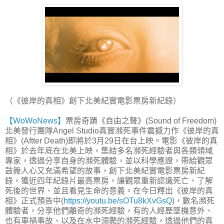
（《彼岸的真相》創下北美紀實電影票房新紀錄）
【WoWoNews】
票房奇蹟《自由之聲》(Sound of Freedom)
北美發行團隊Angel Studio真實瀕死事件震撼力作《彼岸的真
相》(Aftter Death)即將於3月29日在台上映。電影《彼岸的真
相》於去年底在北美上映，集結多名瀕死經驗者與各類領域
專家，透過分享自身的瀕死體驗，並以科學應證，帶給觀眾
鼓舞人心又充滿希望的故事，創下北美紀實電影票房新紀
錄，獲近四年紀錄片最高票房，讓觀眾重新認識死亡、了解
死後的世界、並且看見生命的意義。在今日釋出《彼岸的真
相》正式預告中(
https://youtu.be/sOTu8kXvGsQ
)，數名瀕死
體驗者，分享他們離奇的瀕死經驗，有的人經歷墜機意外、
也有車禍事故、以及在水中溺斃的瀕死經驗，透過他們的真