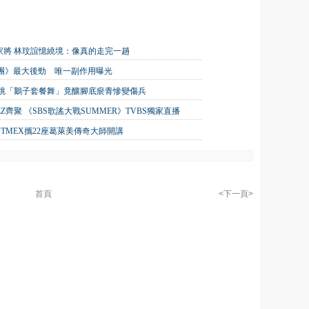
家將 林玟誼憶繞境：像真的走完一趟
唱團》最大後勁 唯一副作用曝光
狂跳「鵝子套餐舞」竟釀腳底瘀青慘變傷兵
TEEZ齊聚 《SBS歌謠大戰SUMMER》TVBS獨家直播
TMEX攜22座葛萊美傳奇大師開講
首頁
<下一頁>