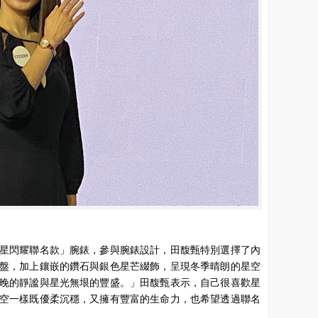
星閃耀聯名款」腕錶，參與腕錶設計，田馥甄特別選擇了內
盤，加上鑲嵌的鑽石與銀色星芒綴飾，呈現冬季晴朗的星空
晚的靜謐與星光無垠的豐盛。」田馥甄表示，自己很喜歡星
空一樣既優柔沉穩，又擁有豐富的生命力，也希望透過聯名