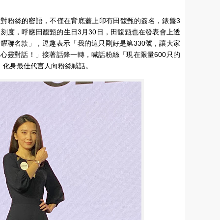
對粉絲的密語，不僅在背底蓋上印有田馥甄的簽名，錶盤3
型刻度，呼應田馥甄的生日3月30日，田馥甄也在發表會上透
耀聯名款」，逗趣表示「我的這只剛好是第330號，讓大家
心靈對話！」接著話鋒一轉，喊話粉絲「現在限量600只的
」化身最佳代言人向粉絲喊話。