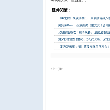
時帶給大家一些新意」。
延伸閱讀 :
影視娛樂
《神之鄉》民視將播出！黃新皓苦練八
哭完像Reset！孫淑媚揭《陽光女子合
父親節邀爸吃「鵝子晚餐」 展榮展瑞
SEVENTEEN DINO、DAY6元弼、A
《KPOP獵魔女團》幕後團隊首度來台！
<上一頁>