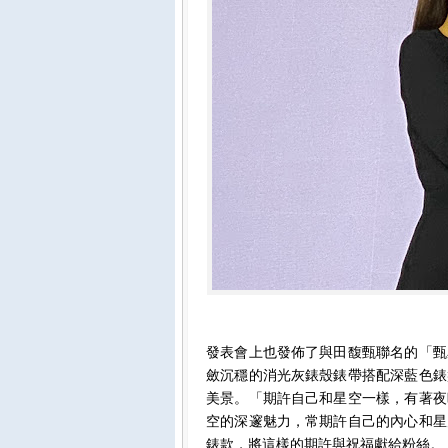
發表會上也發佈了與田馥甄聯名的「甄
斂沉穩的消光灰錶殼錶帶搭配深藍色錶
美景。「期許自己和星空一樣，有著夜
空的深邃魅力，常期許自己的內心和星
錶款，將這樣的期許與祝福獻給粉絲。