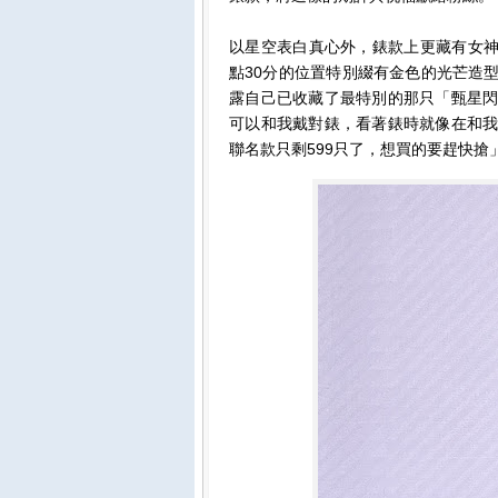
以星空表白真心外，錶款上更藏有女神
點30分的位置特別綴有金色的光芒造
露自己已收藏了最特別的那只「甄星閃
可以和我戴對錶，看著錶時就像在和我
聯名款只剩599只了，想買的要趕快搶