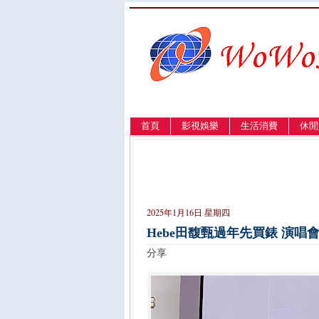
首頁
影視娛樂
生活消費
休閒
LANGUAGE
簡体
English
繁體
2025年1月16日 星期四
Hebe田馥甄過年先買錶 演
分享