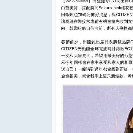
【WoWoNews】
田馥甄今(1/16)出
白皙美背，搭配腕間Sakura pin
田馥甄也加碼公佈好消息，與CITIZ
讓粉絲在迎接六專前有機會搶先收到女
向」鼓勵粉絲自信向前，所有人事物都
春節前夕，田馥甄出席日系腕錶品牌C
CITIZEN光動能全球電波時計錶款E
一次和大家見面，希望用最美好的狀態
示今年同樣會在家中享受和家人的相聚
送自己！一般講到過年都會想到正紅，但我
金也很美，就像我手上這只新錶款」希