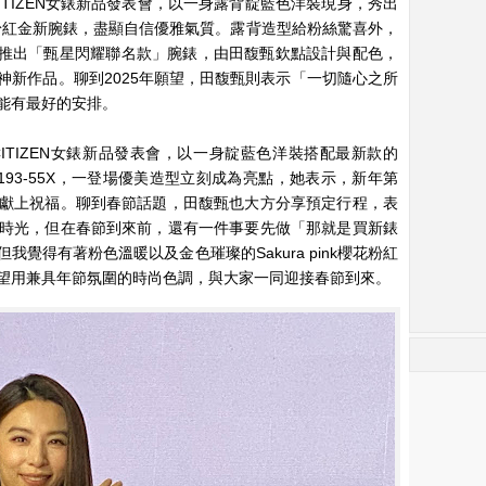
席CITIZEN女錶新品發表會，以一身露背靛藍色洋裝現身，秀出
k櫻花粉紅金新腕錶，盡顯自信優雅氣質。露背造型給粉絲驚喜外，
EN推出「甄星閃耀聯名款」腕錶，由田馥甄欽點設計與配色，
神新作品。聊到2025年願望，田馥甄則表示「一切隨心之所
能有最好的安排。
ITIZEN女錶新品發表會，以一身靛藍色洋裝搭配最新款的
C1193-55X，一登場優美造型立刻成為亮點，她表示，新年第
獻上祝福。聊到春節話題，田馥甄也大方分享預定行程，表
時光，但在春節到來前，還有一件事要先做「那就是買新錶
覺得有著粉色溫暖以及金色璀璨的Sakura pink櫻花粉紅
望用兼具年節氛圍的時尚色調，與大家一同迎接春節到來。