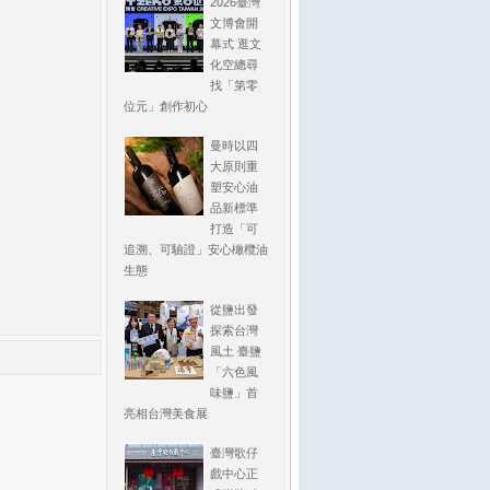
2026臺灣
文博會開
幕式 逛文
化空總尋
找「第零
位元」創作初心
曼時以四
大原則重
塑安心油
品新標準
打造「可
追溯、可驗證」安心橄欖油
生態
從鹽出發
探索台灣
風土 臺鹽
「六色風
味鹽」首
亮相台灣美食展
臺灣歌仔
戲中心正