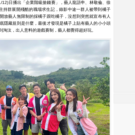
1/12)日播出「企業階級搶錢賽」，藝人龍語申、林敬倫、徐
等和主持群展開殘酷的職場求生記，錄影中途一群人被帶到橘子
開放藝人無限制的採橘子跟吃橘子，沒想到突然就宣布有人
底隱藏規則是什麼，最後才發現是橘子上貼有藝人的小小頭
到淘汰，出人意料的遊戲賽制，藝人都覺得超好玩。