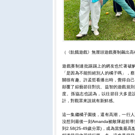
（《飢餓遊戲》無厘頭遊戲賽制飆出高收
遊戲賽制連批踢踢上的網友也忙著破
「是因為不能拒絕別人的橘子嗎」，蔡
關很有趣。許孟哲看播出時，覺得自己
顛覆了綜藝節目對抗、益智的遊戲規則
度。孫協志也認為，以往節目大多是
計，對觀眾來說就有新鮮感。
這一集繼橘子園後，還有高潮，一行人
沒想到最後一刻Amanda被敵隊超
到2.58(25-49歲分眾)，成為當集最