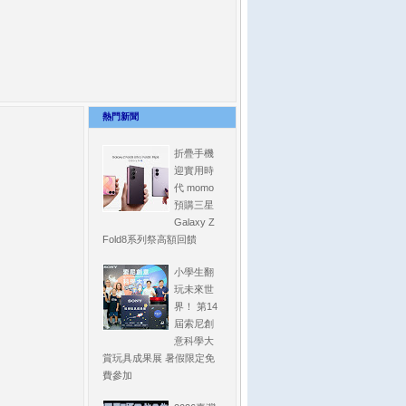
熱門新聞
折疊手機
迎實用時
代 momo
預購三星
Galaxy Z
Fold8系列祭高額回饋
小學生翻
玩未來世
界！ 第14
屆索尼創
意科學大
賞玩具成果展 暑假限定免
費參加