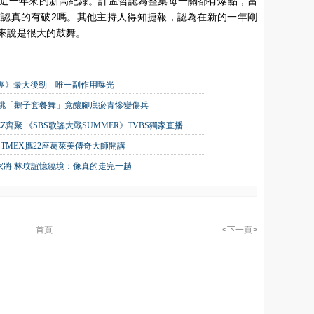
近一年來的新高紀錄。許孟哲認為整集每一關都有爆點，當
認真的有破2嗎。其他主持人得知捷報，認為在新的一年剛
來說是很大的鼓舞。
唱團》最大後勁 唯一副作用曝光
狂跳「鵝子套餐舞」竟釀腳底瘀青慘變傷兵
TEEZ齊聚 《SBS歌謠大戰SUMMER》TVBS獨家直播
TMEX攜22座葛萊美傳奇大師開講
家將 林玟誼憶繞境：像真的走完一趟
首頁
<下一頁>