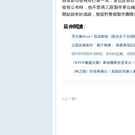
頻道節目收視排行第一名，這也是節目
收視公布時，他不禁再三跟製作單位確
開始就有好成績，無疑對整個製作團隊
延伸閱讀 :
影視娛樂
哭完像Reset！孫淑媚揭《陽光女子合
父親節邀爸吃「鵝子晚餐」 展榮展瑞
SEVENTEEN DINO、DAY6元弼、A
《KPOP獵魔女團》幕後團隊首度來台！
《神之鄉》民視將播出！黃新皓苦練八
<上一頁>