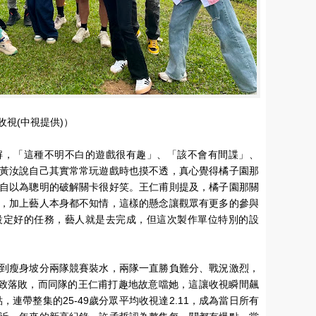
視(中視提供)）
解，「這種不明不白的遊戲很有趣」、「該不會有間諜」、
黃汝說自己其實常常玩遊戲時也摸不透，真心覺得橘子園那
自以為聰明的破解關卡很好笑。王仁甫則提及，橘子園那關
，加上藝人本身都不知情，這樣的懸念讓觀眾有更多的參與
設定好的任務，藝人就是去完成，但這次製作單位特別的設
到瘦身坡分兩隊競賽裝水，兩隊一直勝負難分、戰況激烈，
前導致落敗，而同隊的王仁甫打趣地故意噹她，這讓收視瞬間飆
高點，連帶整集的25-49歲分眾平均收視達2.11，成為當日所有