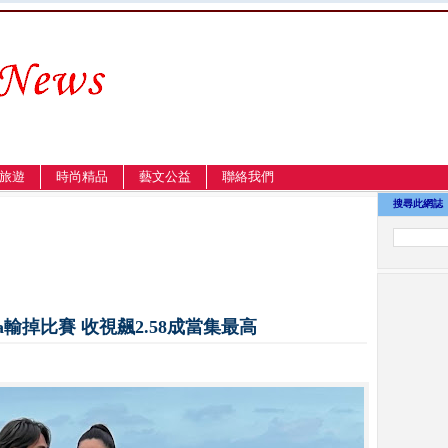
旅遊
時尚精品
藝文公益
聯絡我們
搜尋此網誌
輸掉比賽 收視飆2.58成當集最高