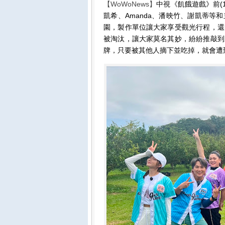
【WoWoNews】
中視《飢餓遊戲》前(
凱希、Amanda、潘映竹、謝凱蒂
園，製作單位讓大家享受觀光行程，還
被淘汰，讓大家莫名其妙，紛紛推敲到
牌，只要被其他人摘下並吃掉，就會遭