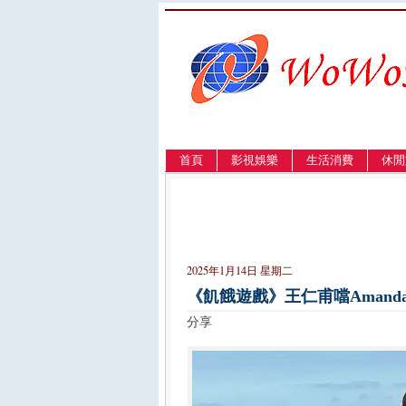
首頁
影視娛樂
生活消費
休閒
LANGUAGE
簡体
English
繁體
2025年1月14日 星期二
《飢餓遊戲》王仁甫噹Amanda
分享