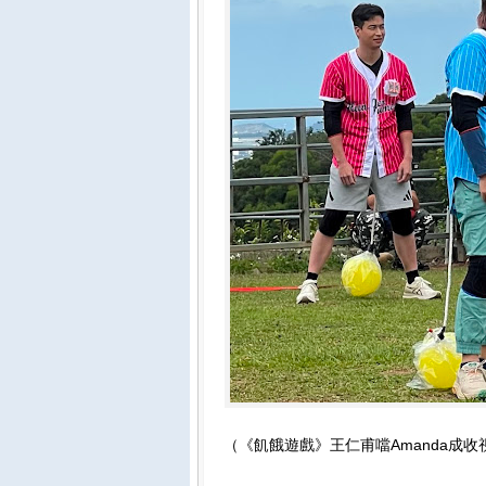
（《飢餓遊戲》王仁甫噹Amanda成收