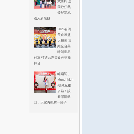
式掛牌 全
國歌仔戲
發展基地
邁入新階段
2026台灣
美食展盛
大揭幕 集
結全台美
味與世界
冠軍 打造台灣美食外交新
舞台
峮峮認了
Monchhich
i收藏花很
多錢！談
新戀情鬆
口：大家再觀察一陣子