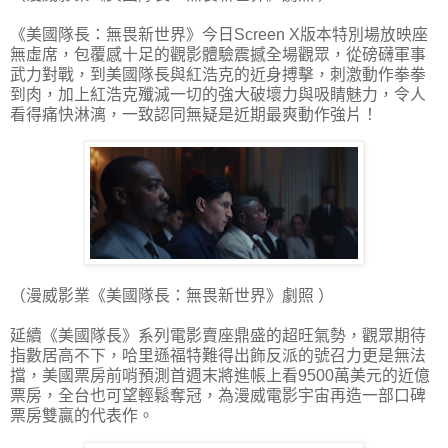
《美國隊長：無畏新世界》今日Screen X版本特別場放映座
無虛席，包覆感十足的觀影體驗震撼全場觀眾，從磅礴軍事
武力對戰，到美國隊長與紅浩克的近身搏擊，刺激動作拳拳
到肉，加上紅浩克殲滅一切的強大破壞力與吸睛魅力，令人
看得痛快淋漓，一致認同無疑是近期最爽動作強片！
（漫威影業《美國隊長：無畏新世界》劇照 ）
延續《美國隊長》系列電影賣座鼎盛的超旺氣勢，觀眾期待
指數居高不下，哈里遜福特難得出飾反派的號召力更是無法
擋，美國票房前哨預測首週末將進帳上看9500萬美元的近億
票房，全台也可望輕鬆奪冠，為漫威電影宇宙再造一部口碑
票房雙贏的代表作。