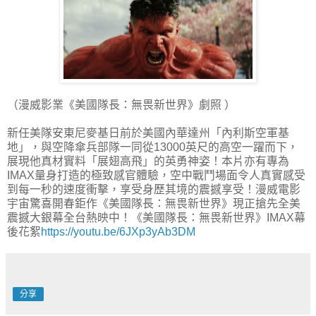
（漫威影業《美國隊長：無畏新世界》劇照 ）
新任美隊安東尼麥基日前於美國內華達州「內利斯空軍基
地」，與空降傘兵部隊一同從13000英尺的高空一躍而下，
展現他真材實料「展翅高飛」的英勇神姿！本片亦有專為
IMAX量身打造的極致感官體驗，空中戰鬥場面令人真實感受
到每一秒的速度衝擊，享受身歷其境的震撼享受！漫威電影
宇宙驚喜開春鉅作《美國隊長：無畏新世界》現正搶先全美
震撼大銀幕全台熱映中！《美國隊長：無畏新世界》IMAX幕
後花絮
https://youtu.be/6JXp3yAb3DM
分享