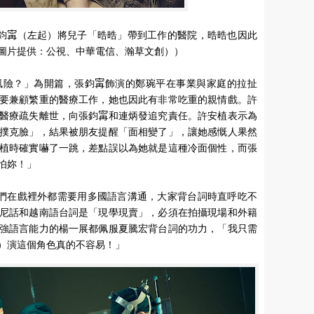
外之醫》張鈞𡩋（左起）將兒子「晧晧」帶到工作的醫院，晧晧也因此
圖片提供：公視、中華電信、瀚草文創））
險？」為開篇，張鈞𡩋飾演的鄭琬平在事業與家庭的拉扯
要兼顧繁重的醫療工作，她也因此有非常吃重的親情戲。許
醫療疏失離世，向張鈞𡩋和連炳發追究責任。許安植表示為
撲克臉」，結果被朋友提醒「面相變了」，讓她感慨人果然
植時確實嚇了一跳，差點誤以為她就是這種冷面個性，而張
怕妳！」
外之醫》演員們在戲裡外都需要用多國語言溝通，大家背台詞時直呼吃不
尼話和越南語台詞是「現學現賣」，必須在拍攝現場和外籍
強語言能力的楊一展都佩服夏騰宏背台詞的功力，「我只需
）演這個角色真的不容易！」