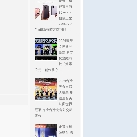
折疊手機
迎實用時
代 momo
預購三星
Galaxy Z
Fold8系列祭高額回饋
2026臺灣
文博會開
幕式 逛文
化空總尋
找「第零
位元」創作初心
2026台灣
美食展盛
大揭幕 集
結全台美
味與世界
冠軍 打造台灣美食外交新
舞台
金菩提禪
師抵台 殊