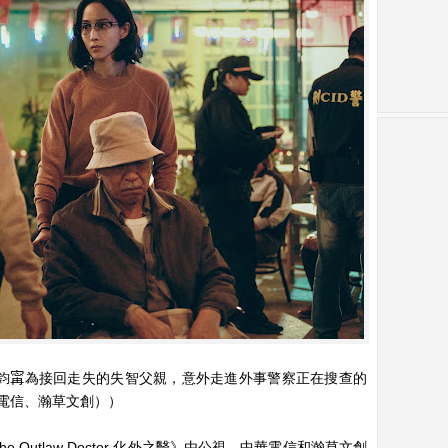
外之醫》張鈞𡩋為接回走失的失智父親，意外走進外事警察正在搜查的
電信、瀚草文創））
 Outlaw Doctor 化外之醫》由公視、中華電信和瀚草文創