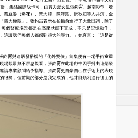
晚上首播，集結國際級卡司，由實力派女星張鈞𡩋、越南影帝「發
、蔡亘晏（爆花）、黃大煒、陳澤耀、阮秋姮等人共演，全
「四大極限」。張鈞𡩋表示在拍攝前進行了大量田調，除了
，每個醫療場景都是在高壓狀態下完成，不只是記憶動作，
，這讓我們每個人都感到很大的壓力。」她直言：「這是從
之醫》中，張鈞𡩋與連炳發搭檔的「化外雙俠」首集便有一場手術室重
現場觀眾無不屏息觀看，張鈞𡩋在此場戲中因手抖由連炳發
邀請專業顧問給予指導。張鈞𡩋更自豪自己在手術上的表現
的很帥，但前期的部分是我完成的，他才能順利進行後面的