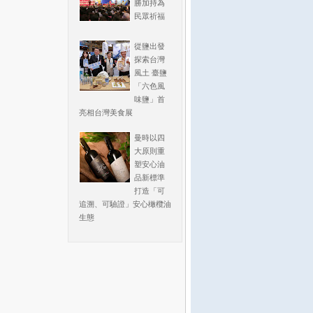
勝加持為
民眾祈福
從鹽出發
探索台灣
風土 臺鹽
「六色風
味鹽」首
亮相台灣美食展
曼時以四
大原則重
塑安心油
品新標準
打造「可
追溯、可驗證」安心橄欖油
生態