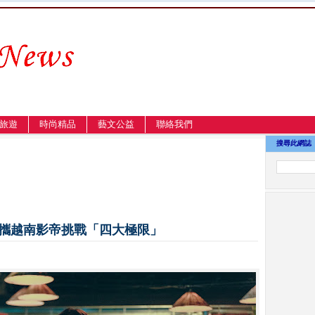
旅遊
時尚精品
藝文公益
聯絡我們
搜尋此網誌
 攜越南影帝挑戰「四大極限」