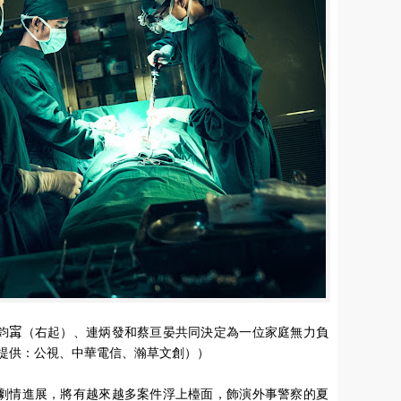
外之醫》張鈞𡩋（右起）、連炳發和蔡亘晏共同決定為一位家庭無力負
提供：公視、中華電信、瀚草文創））
 化外之醫》劇情進展，將有越來越多案件浮上檯面，飾演外事警察的夏