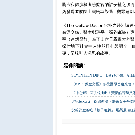
騰宏和飾演檢查檢察官的許安植之後將
炳發隱匿蹤跡上演飛車戲碼，觀眾追劇
《The Outlaw Doctor 化
命運交織。醫生鄭琬平（張鈞𡩋飾）
寧（連炳發飾）為了支付母親龐大的醫
探討地下社會中人性的掙扎與艱辛，
導，呈現引人深思的故事。
延伸閱讀 :
影視娛樂
SEVENTEEN DINO、DAY6元弼、A
《KPOP獵魔女團》幕後團隊首度來台！
《神之鄉》民視將播出！黃新皓苦練八
哭完像Reset！孫淑媚揭《陽光女子合
父親節邀爸吃「鵝子晚餐」 展榮展瑞