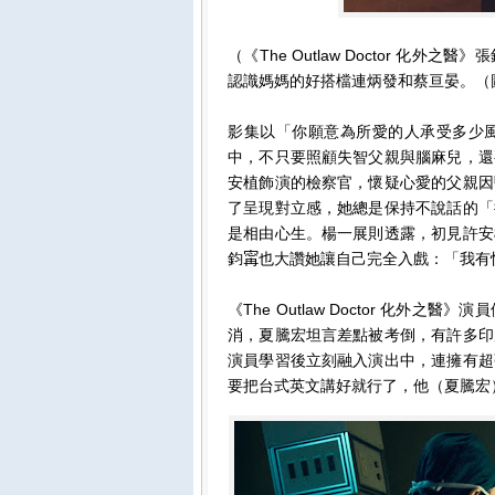
（《The Outlaw Doctor 化
認識媽媽的好搭檔連炳發和蔡亘晏。（
影集以「你願意為所愛的人承受多少風
中，不只要照顧失智父親與腦麻兒，還
安植飾演的檢察官，懷疑心愛的父親因
了呈現對立感，她總是保持不說話的「
是相由心生。楊一展則透露，初見許安
鈞𡩋也大讚她讓自己完全入戲：「我有
《The Outlaw Doctor 化
消，夏騰宏坦言差點被考倒，有許多印
演員學習後立刻融入演出中，連擁有超
要把台式英文講好就行了，他（夏騰宏