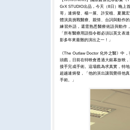
GrX STUDIO出品，今天（8日）
哥」連炳發、楊一展、許安植、夏騰宏
體演員挑戰醫療、親情、台詞與動作的
練習外語，還需熟悉醫療術語與動作
「所有醫療用語指令都必須以英文表達
影多年來最難的演出之一！」
《The Outlaw Doctor 化外
頭戲，日前在特映會透過大銀幕放映，
接手完成手術。這場戲為求真實，特地
超越連炳發，「他的演出讓我覺得他真
手術。」