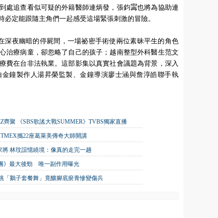
到處追查看似可疑的外籍醫師連炳發，張鈞𡩋也將為協助連
時必定能跟隨主角們一起感受這場緊張刺激的冒險。
外之醫》講述在深夜幽暗的停屍間，一場祕密手術使兩位素昧平生的角色
專心治療病童，卻忽略了自己的孩子；越南整型外科醫生范文
療費在台非法執業。這部影集以真實社會議題為背景，深入
由金鐘製作人湯昇榮監製、金鐘導演廖士涵與詹淳皓聯手執
TEEZ齊聚 《SBS歌謠大戰SUMMER》TVBS獨家直播
TMEX攜22座葛萊美傳奇大師開講
家將 林玟誼憶繞境：像真的走完一趟
唱團》最大後勁 唯一副作用曝光
狂跳「鵝子套餐舞」竟釀腳底瘀青慘變傷兵