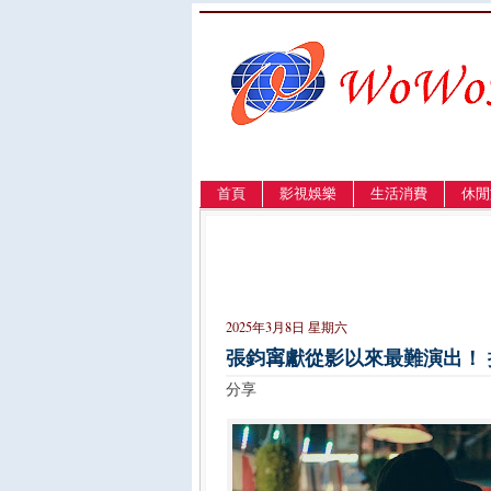
首頁
影視娛樂
生活消費
休閒
LANGUAGE
簡体
English
繁體
2025年3月8日 星期六
張鈞𡩋獻從影以來最難演出！
分享