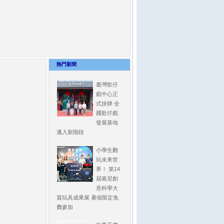
熱門新聞
臺灣歌仔
戲中心正
式掛牌 全
國歌仔戲
發展基地
邁入新階段
小學生翻
玩未來世
界！ 第14
屆索尼創
意科學大
賞玩具成果展 暑假限定免
費參加