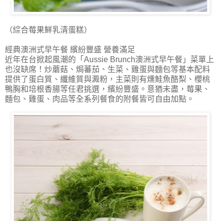
（綜合莓果鮮乳清蛋糕）
經典澳洲式早午餐 繽紛豐盛 營養滿足
近年在台掀起風潮的「Aussie Brunch澳洲式早午餐」菜單上
也沒缺席！炒蘑菇、焗蕃茄、生菜、雞蛋與麵包等基本配料
提供了蛋白質、纖維質與澱粉，主菜則有燻鮭魚酪梨、櫻桃
鴨胸和培根香腸等任君挑選，繽紛豐盛。意猶未盡，莓果、
麵包、雞蛋、肉品等全系列餐食的附餐皆可自由加點。