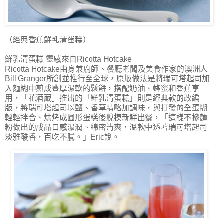
（經典香蕉鮮乳清蛋糕）
鮮乳清蛋糕 靈感來自Ricotta Hotcake
Ricotta Hotcake由身兼廚師、餐廳老闆及美食作家的澳洲人
Bill Granger所創並推行至全球，原版做法是將瑞可塔起司加
入麵糊中煎成豐厚濕軟的鬆餅，搭配奶油、蜂蜜和香蕉享
用，「花酒蔵」推出的「鮮乳清蛋糕」則是經典款的改編
版，將瑞可塔起司以鹽、香草精略加調味，與打發的全蛋糊
輕輕拌合、烘烤成圓形蛋糕後脫模新鮮出餐，「這樣不摻麵
粉做出的成品口感濕潤、綿密清爽，溫軟中透著瑞可塔起司
淡雅酸香，百吃不膩。」Eric說。