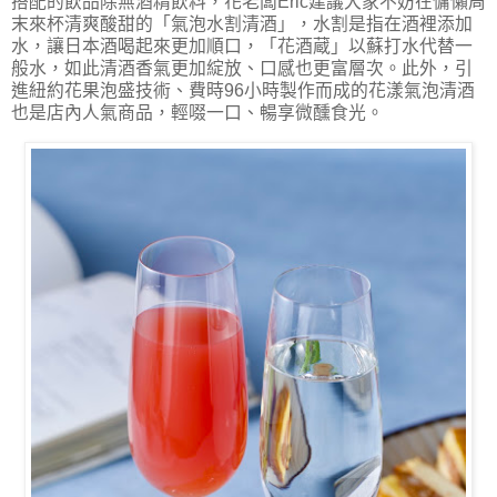
搭配的飲品除無酒精飲料，花老闆Eric建議大家不妨在慵懶周
末來杯清爽酸甜的「氣泡水割清酒」，水割是指在酒裡添加
水，讓日本酒喝起來更加順口，「花酒蔵」以蘇打水代替一
般水，如此清酒香氣更加綻放、口感也更富層次。此外，引
進紐約花果泡盛技術、費時96小時製作而成的花漾氣泡清酒
也是店內人氣商品，輕啜一口、暢享微醺食光。