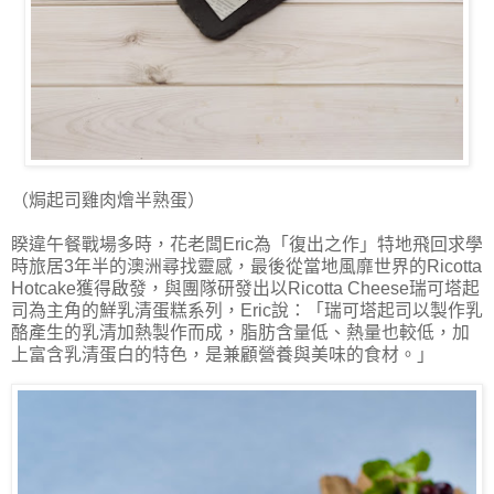
（焗起司雞肉燴半熟蛋）
睽違午餐戰場多時，花老闆Eric為「復出之作」特地飛回求學
時旅居3年半的澳洲尋找靈感，最後從當地風靡世界的Ricotta
Hotcake獲得啟發，與團隊研發出以Ricotta Cheese瑞可塔起
司為主角的鮮乳清蛋糕系列，Eric說：「瑞可塔起司以製作乳
酪產生的乳清加熱製作而成，脂肪含量低、熱量也較低，加
上富含乳清蛋白的特色，是兼顧營養與美味的食材。」