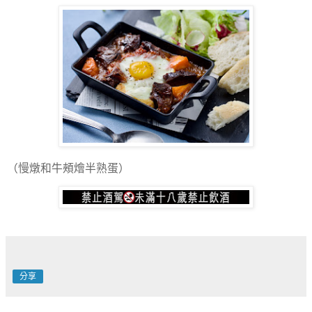
（慢燉和牛頰燴半熟蛋）
分享