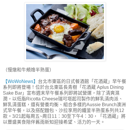
（慢燉和牛頰燴半熟蛋）
【WoWoNews】
台北市東區的日式餐酒館「花酒蔵」早午餐
系列即將登場！位於台北東區長青樹「花酒蔵 Aplus Dining
Sake Bar」宣布週末早午餐系列即將試營運，除了清爽濕
潤，以低脂Ricotta Cheese瑞可塔起司製作的鮮乳清肉派、
鮮乳清蛋糕，還有營養均衡、組合多樣的Aussie Brunch澳洲
式早午餐，以及搭配麵包、沙拉享用的鐵釜半熟蛋系列共12
款。3/21起每周五~周日11：30至下午4：30，「花酒蔵」將
以豐盛美食陪伴舊雨新知迎接希望、活力的一天。