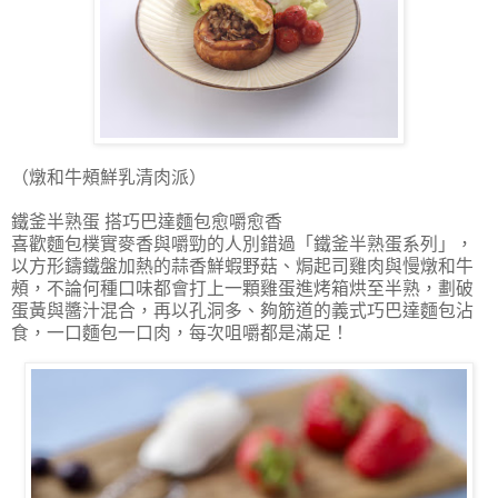
（燉和牛頰鮮乳清肉派）
鐵釜半熟蛋 搭巧巴達麵包愈嚼愈香
喜歡麵包樸實麥香與嚼勁的人別錯過「鐵釜半熟蛋系列」，
以方形鑄鐵盤加熱的蒜香鮮蝦野菇、焗起司雞肉與慢燉和牛
頰，不論何種口味都會打上一顆雞蛋進烤箱烘至半熟，劃破
蛋黃與醬汁混合，再以孔洞多、夠筋道的義式巧巴達麵包沾
食，一口麵包一口肉，每次咀嚼都是滿足！