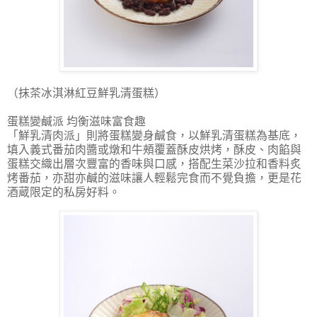
（抹茶冰淇淋紅豆鮮乳清蛋糕）
蛋糕變鹹派 均衡滋味富食趣
「鮮乳清肉派」則將蛋糕變身鹹食，以鮮乳清蛋糕為基底，
填入義式番茄肉醬或燉和牛頰覆蓋酥皮烘烤，酥皮、肉餡與
蛋糕交織出層次豐富的香味與口感，搭配生菜沙拉和香料炙
烤番茄，亦甜亦鹹的滋味讓人輕鬆完食而不覺負擔，更是花
酒蔵限定的私房好料。