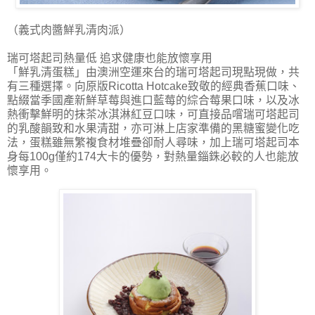
（義式肉醬鮮乳清肉派）
瑞可塔起司熱量低 追求健康也能放懷享用
「鮮乳清蛋糕」由澳洲空運來台的瑞可塔起司現點現做，共
有三種選擇。向原版Ricotta Hotcake致敬的經典香蕉口味、
點綴當季國產新鮮草莓與進口藍莓的綜合莓果口味，以及冰
熱衝擊鮮明的抹茶冰淇淋紅豆口味，可直接品嚐瑞可塔起司
的乳酸韻致和水果清甜，亦可淋上店家準備的黑糖蜜變化吃
法，蛋糕雖無繁複食材堆疊卻耐人尋味，加上瑞可塔起司本
身每100g僅約174大卡的優勢，對熱量錙銖必較的人也能放
懷享用。