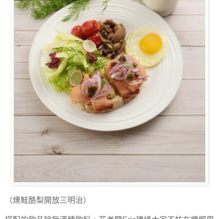
（燻鮭酪梨開放三明治）