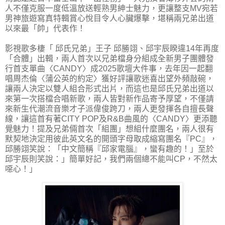
人不僅克服一度低溫放送輕熟男紳士魅力，更讓整支MV宛若
男神旅遊寫真特輯賞心悅目令人心臟爆擊，堪稱兩兄弟出道
以來最「帥」代表作！
影視歌多棲「 邱氏兄弟」王子 邱勝翊、邱宇辰睽違14年再度
「合體」出輯，兩人首次以兄弟檔身分組成全新男子團體發
行首支單曲〈CANDY〉成2025歌壇大件事，去年因一起翻
唱周杰倫〈蒲公英的約定〉獲好評讓歌迷喜出望外頻敲碗，
讓兩人決定以雙人組合形式出片，而這也是邱氏兄弟出道以
來第一次搭檔合唱新歌，兩人皆對新作品寄予厚望，不僅請
來新生代潮流音樂才子派偉俊跨刀，兩人更發揮各自擅長聲
線，讓這首有著CITY POP及R&B曲風的〈CANDY〉更添聽
覺魅力！提及兄弟倆首次「組團」想組什麼團名，兩人很有
默契地決定用彼此英文名的開頭字母取成縮寫團名『PC』，
邱勝翊笑說：「中文簡稱『邱家電腦』，蠻有趣的！」至於
邱宇辰則笑說：」簡單好記，我們兩個總不能叫CP，不然太
噁心！」