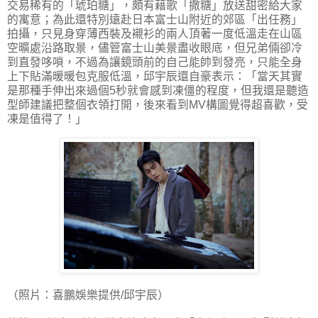
交易稀有的「琥珀糖」，頗有藉歌「撒糖」放送甜密給大家
的寓意；為此還特別遠赴日本富士山附近的郊區「出任務」
拍攝，只見身穿薄西裝及襯衫的兩人頂著一度低溫走在山區
空曠處沿路取景，儘管富士山美景盡收眼底，但兄弟倆卻冷
到直發哆嗩，不過為讓鏡頭前的自己能帥到發亮，只能全身
上下貼滿暖暖包克服低溫，邱宇辰還自豪表示：「當天其實
是那種手伸出來過個5秒就會感到凍僵的程度，但我還是聽造
型師建議把整個衣領打開，後來看到MV構圖覺得超喜歡，受
凍是值得了！」
（照片：喜鵬娛樂提供/邱宇辰）