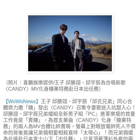
（照片：喜鵬娛樂提供/王子 邱勝翊、邱宇辰為合唱新歌
〈CANDY〉MV化身糖果特務赴日本出任務）
【WoWoNews】
王子 邱勝翊、邱宇辰「邱氏兄弟」同心合
體齊力撒「糖」發出〈CANDY〉召集令要歌迷入坑甜入心！
邱勝翊、邱宇辰兄弟檔組全新男子組『PC』進軍樂壇的首要
工作竟是「賣糖」，為首支單曲〈CANDY〉化身「糖果特
務」的兩人為MV合體比帥賣萌，螢幕上對眼放電帥死人不償
命的背後竟讓兄弟倆相愛相殺直呼「太噁心」！而兄弟倆還
為此遠赴日本富士山下「出任務」，只見頂著薄衫外套的兩