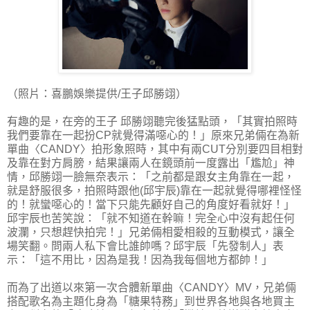
（照片：喜鵬娛樂提供/王子邱勝翊）
有趣的是，在旁的王子 邱勝翊聽完後猛點頭，「其實拍照時
我們要靠在一起扮CP就覺得滿噁心的！」原來兄弟倆在為新
單曲〈CANDY〉拍形象照時，其中有兩CUT分別要四目相對
及靠在對方肩膀，結果讓兩人在鏡頭前一度露出「尷尬」神
情，邱勝翊一臉無奈表示：「之前都是跟女主角靠在一起，
就是舒服很多，拍照時跟他(邱宇辰)靠在一起就覺得哪裡怪怪
的！就蠻噁心的！當下只能先顧好自己的角度好看就好！」
邱宇辰也苦笑說：「就不知道在幹嘛！完全心中沒有起任何
波瀾，只想趕快拍完！」兄弟倆相愛相殺的互動模式，讓全
場笑翻。問兩人私下會比誰帥嗎？邱宇辰「先發制人」表
示：「這不用比，因為是我！因為我每個地方都帥！」
而為了出道以來第一次合體新單曲〈CANDY〉MV，兄弟倆
搭配歌名為主題化身為「糖果特務」到世界各地與各地買主