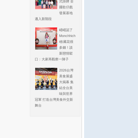
式掛牌 全
國歌仔戲
發展基地
邁入新階段
峮峮認了
Monchhich
i收藏花很
多錢！談
新戀情鬆
口：大家再觀察一陣子
2026台灣
美食展盛
大揭幕 集
結全台美
味與世界
冠軍 打造台灣美食外交新
舞台