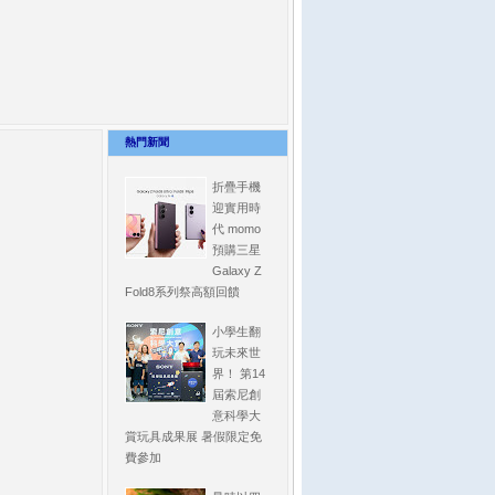
熱門新聞
折疊手機
迎實用時
代 momo
預購三星
Galaxy Z
Fold8系列祭高額回饋
小學生翻
玩未來世
界！ 第14
屆索尼創
意科學大
賞玩具成果展 暑假限定免
費參加