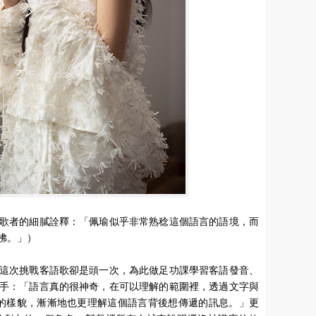
歌者的細膩詮釋：「佩瑜似乎非常熟稔這個語言的語境，而
拂。」）
這次挑戰客語歌卻是頭一次，為此做足功課學習客語發音、
手：「語言真的很神奇，在可以理解的範圍裡，透過文字與
歌的樣貌，漸漸地也更理解這個語言背後想傳遞的訊息。」更