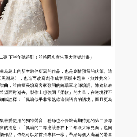
二專 下半年聽得到！並將同步宣告重大音樂計畫）
曲為島上的新生夥伴所寫的作品，也是劇情預留的伏筆。這
〈黑潮島〉，也進而改寫創作成客語版主題曲〈無姓共名〉
譜曲，並由擅長填寫客家歌詞的饒瑞軍老師填詞。陳建騏表
希望面對逝去。製作上想強調「柔軟」的力量，在逆境裡不
細膩詮釋：「佩瑜似乎非常熟稔這個語言的語境，而且更為
集最愛使用的獨特聲音，粉絲也不停敲碗期待她的第二張專
奮的消息：「佩瑜的二專應該會在下半年跟大家見面，也同
樂作品，依然可以如首張專輯一樣，帶給每個人滿滿的驚喜