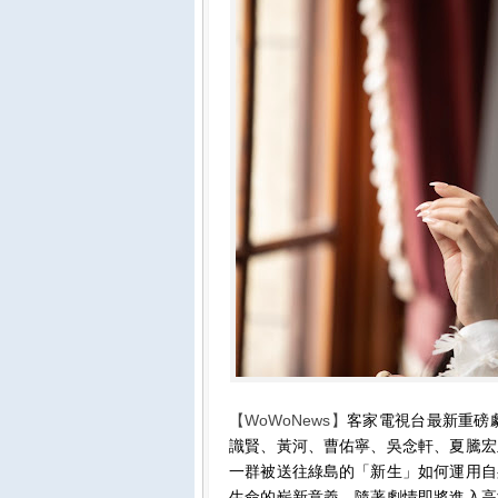
【WoWoNews】
客家電視台最新重磅
識賢、黃河、曹佑寧、吳念軒、夏騰宏
一群被送往綠島的「新生」如何運用自
生命的嶄新意義。隨著劇情即將進入高