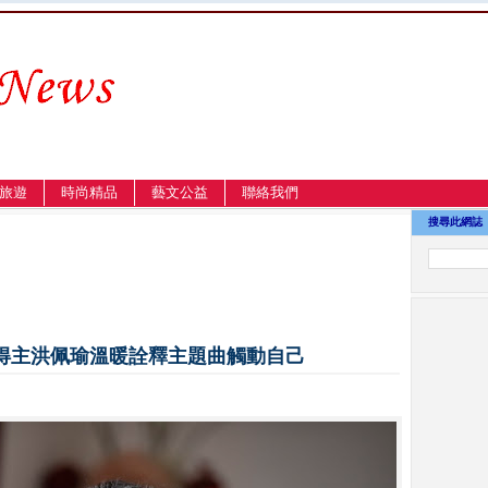
旅遊
時尚精品
藝文公益
聯絡我們
搜尋此網誌
得主洪佩瑜溫暖詮釋主題曲觸動自己