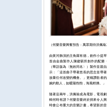
（何樂音樂興奮預告：萬眾期待洪佩瑜
由黃河飾演的主角羅有德，創作小提琴
首由金曲製作人陳建騏所創作的配樂
（華語版為〈無姓同名〉）製作並親自
示：「這首曲子帶著悠長的思念並帶著
放棄任何改變的機會。」更稱讚歌者的
婉約動人，如暖陽煦煦，海風輕拂。」
隨著這兩年，洪佩瑜成為電影，電視劇
輯何時有譜？何樂音樂終於捎來令人興
時會公布重大的音樂計畫，希望新的音