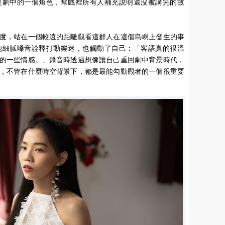
是劇中的一個角色，幫戲裡所有人補充說明還沒被講完的故
度，站在一個較遠的距離觀看這群人在這個島嶼上發生的事
她細膩嗓音詮釋打動樂迷，也觸動了自己：「客語真的很溫
的一些情感。」錄音時透過想像讓自己重回劇中背景時代，
，不管在什麼時空背景下，都是最能勾動觀者的一個很重要