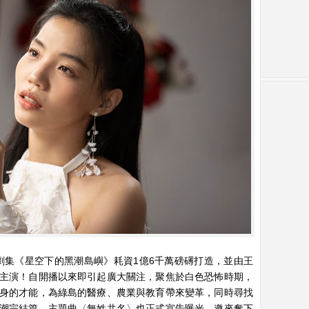
劇集《星空下的黑潮島嶼》耗資1億6千萬磅礡打造，並由王
主演！自開播以來即引起廣大關注，聚焦於白色恐怖時期，
身的才能，為綠島的醫療、農業與教育帶來變革，同時尋找
潮完結篇，主題曲〈無姓共名〉也正式宣告曝光，邀來奪下