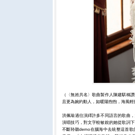
（〈無姓共名〉歌曲製作人陳建騏稱讚
且更為婉約動人，如暖陽煦煦，海風輕
洪佩瑜過往演繹許多不同語言的歌曲，
演唱技巧，對文字較敏銳的她從歌詞下
不斷聆聽demo在腦海中去統整這首