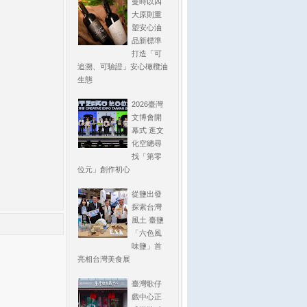
曼時以四
大原則重
塑安心油
品新標準
打造「可
追溯、可驗證」安心橄欖油
生態
2026臺灣
文博會開
幕式 逛文
化空總尋
找「第零
位元」創作初心
從鹽出發
探索台灣
風土 臺鹽
「六色風
味鹽」首
亮相台灣美食展
臺灣歌仔
戲中心正