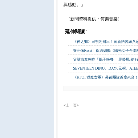
與感動。」
（新聞資料提供：何樂音樂）
延伸閱讀 :
影視娛樂
《神之鄉》民視將播出！黃新皓苦練八
哭完像Reset！孫淑媚揭《陽光女子合
父親節邀爸吃「鵝子晚餐」 展榮展瑞
SEVENTEEN DINO、DAY6元弼、A
《KPOP獵魔女團》幕後團隊首度來台！
<上一頁>