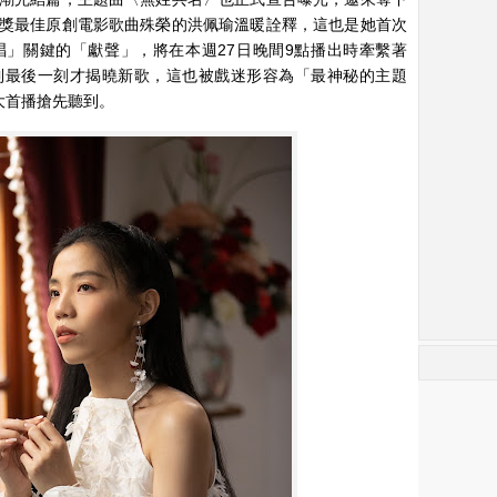
獎最佳原創電影歌曲殊榮的洪佩瑜溫暖詮釋，這也是她首次
」關鍵的「獻聲」，將在本週27日晚間9點播出時牽繫著
到最後一刻才揭曉新歌，這也被戲迷形容為「最神秘的主題
台大首播搶先聽到。