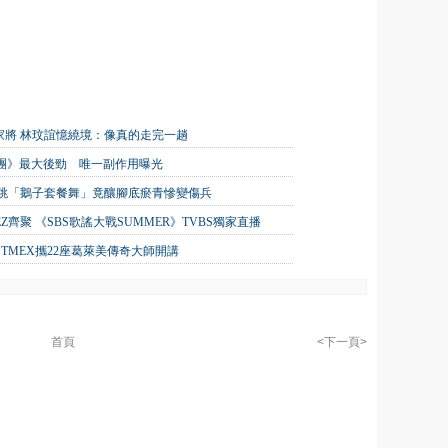
家將 林玟誼憶繞境：像真的走完一趟
唱團》最大後勁 唯一副作用曝光
狂跳「鵝子套餐舞」竟釀腳底瘀青慘變傷兵
TEEZ齊聚 《SBS歌謠大戰SUMMER》TVBS獨家直播
TMEX攜22座葛萊美傳奇大師開講
首頁
<下一頁>