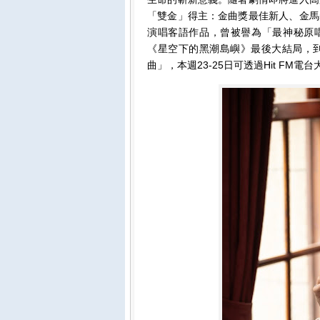
「雙金」得主：金曲獎最佳新人、金馬
演唱客語作品，曾被譽為「最神秘原唱
《星空下的黑潮島嶼》最後大結局，
曲」，本週23-25日可透過Hit FM電