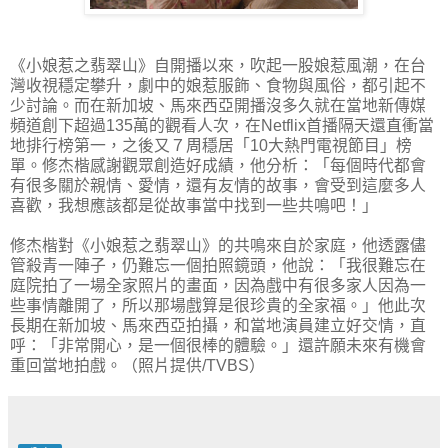
《小娘惹之翡翠山》自開播以來，吹起一股娘惹風潮，在台
灣收視穩定攀升，劇中的娘惹服飾、食物與風俗，都引起不
少討論。而在新加坡、馬來西亞開播沒多久就在當地新傳媒
頻道創下超過135萬的觀看人次，在Netflix首播隔天還直衝當
地排行榜第一，之後又７周穩居「10大熱門電視節目」榜
單。修杰楷感謝觀眾創造好成績，他分析：「每個時代都會
有很多關於親情、愛情，還有友情的故事，會受到這麼多人
喜歡，我想應該都是從故事當中找到一些共鳴吧！」
修杰楷對《小娘惹之翡翠山》的共鳴來自於家庭，他透露儘
管殺青一陣子，仍難忘一個拍照鏡頭，他說：「我很難忘在
庭院拍了一場全家照片的畫面，因為戲中有很多家人因為一
些事情離開了，所以那場戲算是很珍貴的全家福。」他此次
長期在新加坡、馬來西亞拍攝，和當地演員建立好交情，直
呼：「非常開心，是一個很棒的體驗。」還許願未來有機會
重回當地拍戲。（照片提供/TVBS）