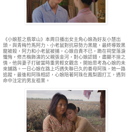
《小娘惹之翡翠山》本周日播出女主角心娘為好友小慧出
頭，與青梅竹馬阿力、小老鼠對抗惡勢力黑龍，最終導致黑
龍被殺，阿力和小老鼠被捕，心娘自責不已，跪在祠堂落淚
懺悔，修杰楷飾演的父親張金河，對心娘認錯，盡顯不捨之
情，他與妻子打破當時重男輕女觀念，開始思考為心娘的未
來鋪路。一日心娘在路上巧遇失聯已久的養母阿珠，她一路
追蹤，最後和阿珠相認，心娘陪著阿珠在鳳梨園打工，遇到
命中注定的男友祖業。