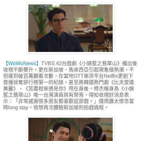
【WoWoNews】
TVBS 42台戲劇《小娘惹之翡翠山》播出後
收視不斷攀升，更在新加坡、馬來西亞引起現象級熱潮，不
但達到破百萬觀看次數，在當地OTT串流平台Netflix更創下
首播就奪排行榜第一的紀錄，甚至將韓國熱門劇《比天堂還
美麗》、《苦盡柑來遇見你》甩在身後。修杰楷身為《小娘
惹之翡翠山》唯一台灣演員與有榮焉，得知收視好消息表
示：「非常感謝很多朋友都喜歡這部戲。」還透露太懷念當
時long stay，很想再次體驗新加坡的拍戲過程。