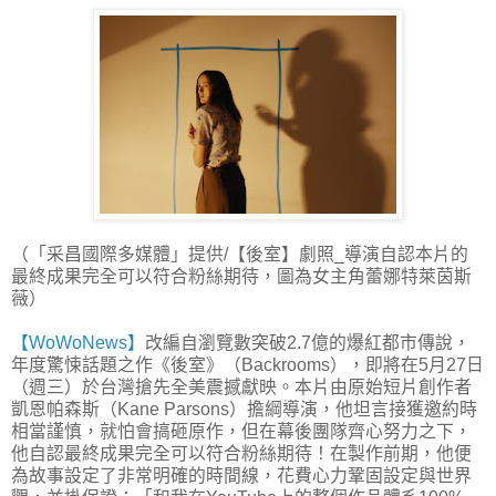
（「采昌國際多媒體」提供/【後室】劇照_導演自認本片的
最終成果完全可以符合粉絲期待，圖為女主角蕾娜特萊茵斯
薇）
【WoWoNews】
改編自瀏覽數突破2.7億的爆紅都市傳說，
年度驚悚話題之作《後室》（Backrooms），即將在5月27日
（週三）於台灣搶先全美震撼獻映。本片由原始短片創作者
凱恩帕森斯（Kane Parsons）擔綱導演，他坦言接獲邀約時
相當謹慎，就怕會搞砸原作，但在幕後團隊齊心努力之下，
他自認最終成果完全可以符合粉絲期待！在製作前期，他便
為故事設定了非常明確的時間線，花費心力鞏固設定與世界