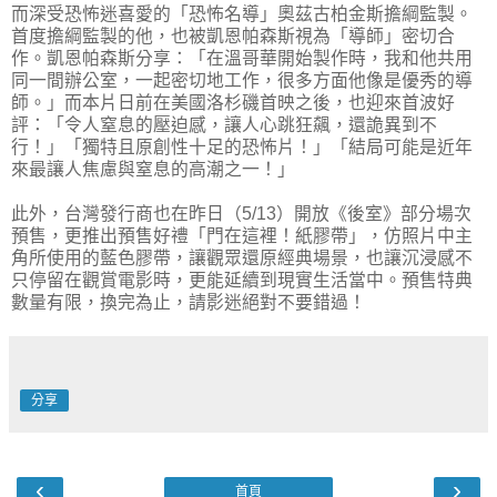
而深受恐怖迷喜愛的「恐怖名導」奧茲古柏金斯擔綱監製。
首度擔綱監製的他，也被凱恩帕森斯視為「導師」密切合
作。凱恩帕森斯分享：「在溫哥華開始製作時，我和他共用
同一間辦公室，一起密切地工作，很多方面他像是優秀的導
師。」而本片日前在美國洛杉磯首映之後，也迎來首波好
評：「令人窒息的壓迫感，讓人心跳狂飆，還詭異到不
行！」「獨特且原創性十足的恐怖片！」「結局可能是近年
來最讓人焦慮與窒息的高潮之一！」
此外，台灣發行商也在昨日（5/13）開放《後室》部分場次
預售，更推出預售好禮「門在這裡！紙膠帶」，仿照片中主
角所使用的藍色膠帶，讓觀眾還原經典場景，也讓沉浸感不
只停留在觀賞電影時，更能延續到現實生活當中。預售特典
數量有限，換完為止，請影迷絕對不要錯過！
分享
‹
›
首頁