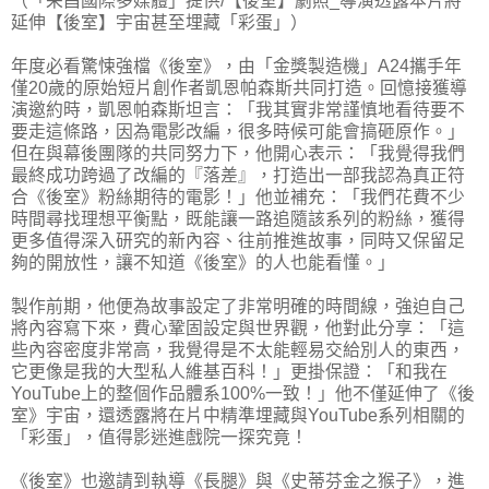
（「采昌國際多媒體」提供/【後室】劇照_導演透露本片將
延伸【後室】宇宙甚至埋藏「彩蛋」）
年度必看驚悚強檔《後室》，由「金獎製造機」A24攜手年
僅20歲的原始短片創作者凱恩帕森斯共同打造。回憶接獲導
演邀約時，凱恩帕森斯坦言：「我其實非常謹慎地看待要不
要走這條路，因為電影改編，很多時候可能會搞砸原作。」
但在與幕後團隊的共同努力下，他開心表示：「我覺得我們
最終成功跨過了改編的『落差』，打造出一部我認為真正符
合《後室》粉絲期待的電影！」他並補充：「我們花費不少
時間尋找理想平衡點，既能讓一路追隨該系列的粉絲，獲得
更多值得深入研究的新內容、往前推進故事，同時又保留足
夠的開放性，讓不知道《後室》的人也能看懂。」
製作前期，他便為故事設定了非常明確的時間線，強迫自己
將內容寫下來，費心鞏固設定與世界觀，他對此分享：「這
些內容密度非常高，我覺得是不太能輕易交給別人的東西，
它更像是我的大型私人維基百科！」更掛保證：「和我在
YouTube上的整個作品體系100%一致！」他不僅延伸了《後
室》宇宙，還透露將在片中精準埋藏與YouTube系列相關的
「彩蛋」，值得影迷進戲院一探究竟！
《後室》也邀請到執導《長腿》與《史蒂芬金之猴子》，進