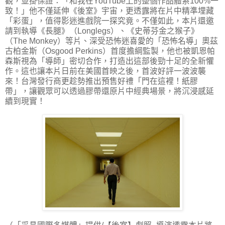
觀，並掛保證：「和我在YouTube上的整個作品體系100%一
致！」他不僅延伸《後室》宇宙，更透露將在片中精準埋藏
「彩蛋」，值得影迷進戲院一探究竟。不僅如此，本片還邀
請到執導《長腿》（Longlegs）、《史蒂芬金之猴子》
（The Monkey）等片、深受恐怖迷喜愛的「恐怖名導」奧茲
古柏金斯（Osgood Perkins）首度擔綱監製，他也被凱恩帕
森斯視為「導師」密切合作，打造出這部後勁十足的全新懼
作。這也讓本片日前在美國首映之後，首波好評一波波襲
來！台灣發行商更趁勢推出預售好禮「門在這裡！紙膠
帶」，讓觀眾可以透過膠帶還原片中經典場景，將沉浸感延
續到現實！