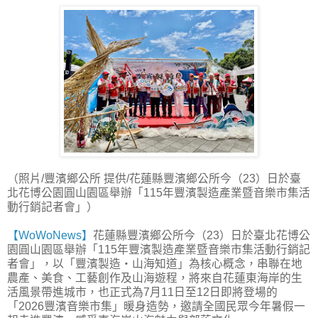
（照片/豐濱鄉公所 提供/花蓮縣豐濱鄉公所今（23）日於臺
北花博公園圓山園區舉辦「115年豐濱製造產業暨音樂市集活
動行銷記者會」）
【WoWoNews】
花蓮縣豐濱鄉公所今（23）日於臺北花博公
園圓山園區舉辦「115年豐濱製造產業暨音樂市集活動行銷記
者會」，以「豐濱製造・山海知道」為核心概念，串聯在地
農產、美食、工藝創作及山海遊程，將來自花蓮東海岸的生
活風景帶進城市，也正式為7月11日至12日即將登場的
「2026豐濱音樂市集」暖身造勢，邀請全國民眾今年暑假一