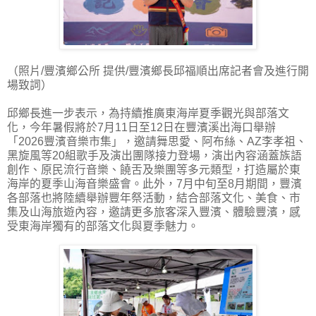
（照片/豐濱鄉公所 提供/豐濱鄉長邱福順出席記者會及進行開
場致詞）
邱鄉長進一步表示，為持續推廣東海岸夏季觀光與部落文
化，今年暑假將於7月11日至12日在豐濱溪出海口舉辦
「2026豐濱音樂市集」，邀請舞思愛、阿布絲、AZ李孝祖、
黑旋風等20組歌手及演出團隊接力登場，演出內容涵蓋族語
創作、原民流行音樂、饒舌及樂團等多元類型，打造屬於東
海岸的夏季山海音樂盛會。此外，7月中旬至8月期間，豐濱
各部落也將陸續舉辦豐年祭活動，結合部落文化、美食、市
集及山海旅遊內容，邀請更多旅客深入豐濱、體驗豐濱，感
受東海岸獨有的部落文化與夏季魅力。