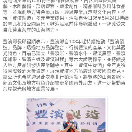
現場同步集結15組特色攤商參與展售，內容涵蓋香蕉絲工
藝、木雕藝術、部落遊程、藍染創作、精品咖啡及風味食品
等，並規劃地方特色策展區，透過產業展示與文化內容，呈
現「豐濱製造」多元產業成果。活動自今日起至5月24日持續
於臺北花博公園展售，歡迎民眾前往參觀體驗，一起感受來
自花蓮東海岸的山海魅力。
豐濱鄉長邱福順表示，豐濱鄉自108年起持續推動「豐濱製
造」品牌，透過地方品牌整合，行銷豐濱的產業、文化與觀
光特色，目前已建立「豐濱米、豐濱水牛、豐濱黑豆、豐濱
印加果、豐濱白蝦及豐濱遊程」等六大證明標章，並持續投
入地方產品研發與產業輔導。其中「豐濱牛琴酒」今年更獲
得國際琴酒大獎肯定，展現豐濱地方品牌逐步被國際看見。
鄉公所也希望透過此次臺北行銷活動，將豐濱的山海景觀、
部落文化及地方特色介紹給更多國內外朋友，進一步帶動東
海岸觀光與地方產業發展。