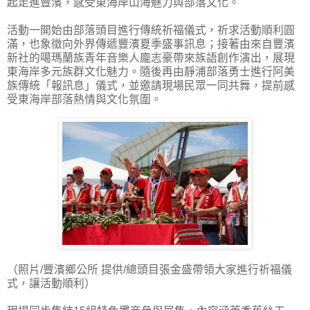
起走進豐濱，感受東海岸山海魅力與部落文化。
活動一開始由部落頭目進行傳統祈福儀式，祈求活動順利圓
滿，也象徵向外界傳遞豐濱夏季盛事訊息；接著由來自豐濱
新社的噶瑪蘭族青年音樂人龐志豪帶來族語創作演出，展現
東海岸多元族群文化魅力。隨後再由靜浦部落勇士進行阿美
族傳統「報訊息」儀式，並邀請現場民眾一同共舞，提前感
受東海岸部落熱情與文化氛圍。
（照片/豐濱鄉公所 提供/總頭目張金盛帶領大家進行祈福儀
式，讓活動順利）