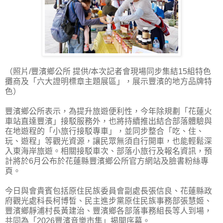
（照片/豐濱鄉公所 提供/本次記者會現場同步集結15組特色
攤商及「六大證明標章主題展區」，展示豐濱的地方品牌特
色）
豐濱鄉公所表示，為提升旅遊便利性，今年除規劃「花蓮火
車站直達豐濱」接駁服務外，也將持續推出結合部落體驗與
在地遊程的「小旅行接駁專車」，並同步整合「吃、住、
玩、遊程」等觀光資源，讓民眾無須自行開車，也能輕鬆深
入東海岸旅遊。相關接駁車次、部落小旅行及報名資訊，預
計將於6月公布於花蓮縣豐濱鄉公所官方網站及臉書粉絲專
頁。
今日與會貴賓包括原住民族委員會副處長張信良、花蓮縣政
府觀光處科長柯博皙、民主進步黨原住民族事務部張慧姬、
豐濱鄉靜浦村長黃建治、豐濱鄉各部落事務組長等人到場，
共同為「2026豐濱音樂市集」揭開序幕。