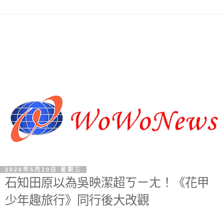
2026年5月20日 星期三
石知田原以為吳映潔超ㄎㄧㄤ！《花甲
少年趣旅行》同行後大改觀