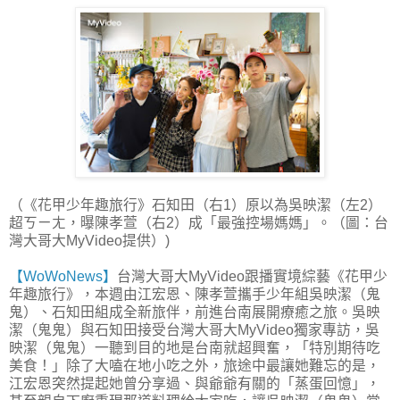
（《花甲少年趣旅行》石知田（右1）原以為吳映潔（左2）
超ㄎㄧㄤ，曝陳孝萱（右2）成「最強控場媽媽」。（圖：台
灣大哥大MyVideo提供）)
【WoWoNews】
台灣大哥大MyVideo跟播實境綜藝《花甲少
年趣旅行》，本週由江宏恩、陳孝萱攜手少年組吳映潔（鬼
鬼）、石知田組成全新旅伴，前進台南展開療癒之旅。吳映
潔（鬼鬼）與石知田接受台灣大哥大MyVideo獨家專訪，吳
映潔（鬼鬼）一聽到目的地是台南就超興奮，「特別期待吃
美食！」除了大嗑在地小吃之外，旅途中最讓她難忘的是，
江宏恩突然提起她曾分享過、與爺爺有關的「蒸蛋回憶」，