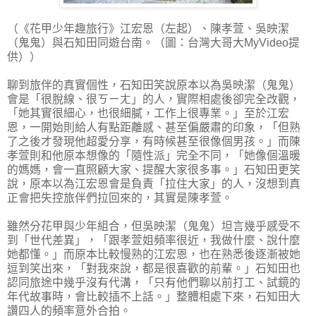
（《花甲少年趣旅行》江宏恩（左起）、陳孝萱、吳映潔
（鬼鬼）與石知田同遊台南。（圖：台灣大哥大MyVideo提
供））
聊到旅伴的真實個性，石知田笑說原本以為吳映潔（鬼鬼）
會是「很脫線、很ㄎㄧㄤ」的人，實際相處後卻完全改觀，
「她其實很細心，也很細膩，工作上很專業。」至於江宏
恩，一開始則給人有點距離感、甚至偏嚴肅的印象，「但熟
了之後才發現他超愛分享，有時候甚至很像個男孩。」而陳
孝萱則和他原本想像的「隨性派」完全不同，「她像個溫暖
的媽媽，會一直照顧大家、提醒大家很多事。」石知田更笑
說，原本以為江宏恩會是負責「拉住大家」的人，沒想到真
正會把失控旅伴們拉回來的，其實是陳孝萱。
雖然分花甲與少年組合，但吳映潔（鬼鬼）坦言幾乎感受不
到「世代差異」，「跟孝萱姐頻率很近，我做什麼、說什麼
她都懂。」而原本比較慢熟的江宏恩，也在熟悉後逐漸被她
逗到笑出來，「對我來說，都是很喜歡的前輩。」石知田也
認同旅途中幾乎沒有代溝，「只有他們聊以前打工、試鏡的
年代故事時，會比較插不上話。」整體相處下來，石知田大
讚四人的頻率意外合拍。