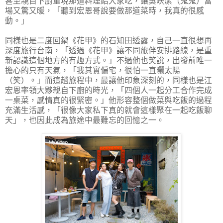
甚至親自下廚重現那道料理給大家吃，讓吳映潔（鬼鬼）當
場又驚又暖，「聽到宏恩哥說要做那道菜時，我真的很感
動。」
同樣也是二度回鍋《花甲》的石知田透露，自己一直很想再
深度旅行台南，「透過《花甲》讓不同旅伴安排路線，是重
新認識這個地方的有趣方式。」不過他也笑說，出發前唯一
擔心的只有天氣，「我其實偏宅，很怕一直曬太陽
（笑）。」而這趟旅程中，最讓他印象深刻的，同樣也是江
宏恩率領大夥親自下廚的時光，「四個人一起分工合作完成
一桌菜，感情真的很緊密。」他形容整個做菜與吃飯的過程
充滿生活感，「很像大家私下真的就會這樣聚在一起吃飯聊
天」，也因此成為旅途中最難忘的回憶之一。