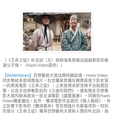
（《王命之徒》朴志訓（左）與柳海真發展出超越君臣的催
淚父子情。（Hami Video提供））
【WoWoNews】
百想藝術大賞話題持續延燒，Hami Video
同步集結多部得獎強片，包含獨家首播在韓票房寫下影史第
一的黑馬電影《王命之徒》，上架首周末即空降平台點閱冠
軍，以及文佳煐奪影后的《之後的我們》，還有抱走百想電
影大賞的柳海真另一部主演電影《國寶風暴》，同樣在Hami
Video獨家播出。此外，獲得電影作品賞的《徵人啟弒》、朴
正民奪下影帝的《醜得要命》等百想強片也都看得到。特別
的是以《王命之徒》獲得百想藝術大賞新人獎的朴志訓，為