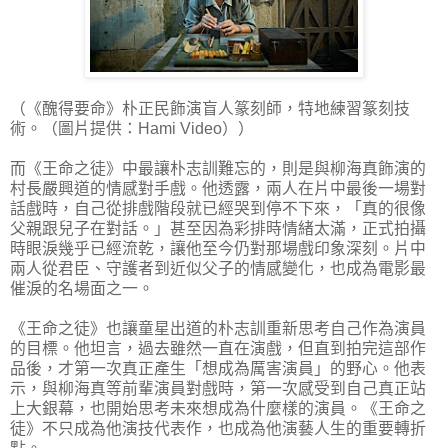
（《醜得要命》朴正民飾演盲人篆刻師，特地練習篆刻技
術。（圖片提供：Hami Video））
而《王命之徒》中最讓朴志訓難忘的，則是與柳海真飾演的
村長嚴興道的情感對手戲。他透露，兩人在片中最後一場對
話戲時，自己從排戲階段就已經哭到停不下來，「真的很像
父親跟兒子在對話。」甚至因為彩排時情緒太滿，正式拍攝
時眼淚幾乎已經流乾，讓他至今仍對那場戲印象深刻。片中
兩人從君臣、守護者到近似父子的情感變化，也成為電影最
催淚的名場面之一。
《王命之徒》也讓童星出道的朴志訓重新思考自己作為演員
的目標。他坦言，過去雖然一直在演戲，但直到拍完這部作
品後，才第一次真正產生「想成為厲害演員」的野心。他表
示，與柳海真等前輩演員對戲時，第一次感受到自己真正站
上大銀幕，也開始思考未來想成為什麼樣的演員。《王命之
徒》不只成為他演技代表作，也成為他演藝人生的重要轉折