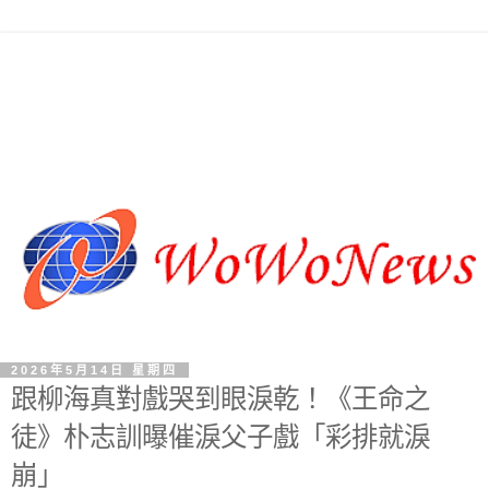
2026年5月14日 星期四
跟柳海真對戲哭到眼淚乾！《王命之
徒》朴志訓曝催淚父子戲「彩排就淚
崩」