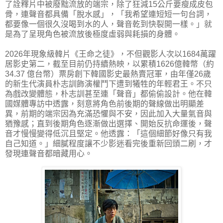
了詮釋片中被廢黜流放的端宗，除了狂減15公斤要瘦成皮包
骨，連聲音都具備「脫水感」，「我希望連短短一句台詞，
都要像一個很久沒喝到水的人，聲音乾到快裂開一樣。」就
是為了呈現角色被流放後極度虛弱與耗損的身體。
2026年現象級韓片《王命之徒》，不但觀影人次以1684萬躍
居影史第二，截至目前仍持續熱映，以累積1626億韓幣（約
34.37 億台幣）票房創下韓國影史最熱賣冠軍，由年僅26歲
的新生代演員朴志訓飾演權鬥下遭到犧牲的年輕君王。不只
為戲改變體態，朴志訓甚至連「聲音」都偷偷設計。他在韓
國媒體專訪中透露，刻意將角色前後期的聲線做出明顯差
異，前期的端宗因為充滿恐懼與不安，因此加入大量氣音與
猶豫感；直到後期角色逐漸做出選擇、開始反抗命運後，聲
音才慢慢變得低沉且堅定。他透露：「這個細節好像只有我
自己知道。」細膩程度讓不少影迷看完後重新回頭二刷，才
發現連聲音都暗藏用心。