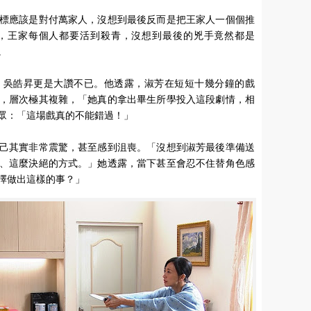
標應該是對付萬家人，沒想到最後反而是把王家人一個個推
，王家每個人都要活到殺青，沒想到最後的兇手竟然都是
。
，吳皓昇更是大讚不已。他透露，淑芳在短短十幾分鐘的戲
，層次極其複雜，「她真的拿出畢生所學投入這段劇情，相
眾：「這場戲真的不能錯過！」
己其實非常震驚，甚至感到沮喪。「沒想到淑芳最後準備送
、這麼決絕的方式。」她透露，當下甚至會忍不住替角色感
擇做出這樣的事？」