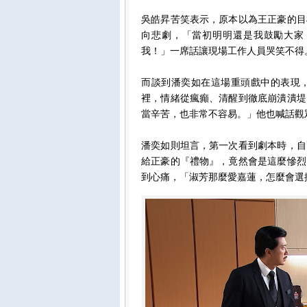
吳皓昇苦笑表示，原本以為王正豪的目
向悲劇，「當初明明還是我鼓勵大家
我！」一席話讓現場工作人員哭笑不得
而談到潘奕如在這場重頭戲中的表現
裡，情緒從瘋癲、清醒到徹底崩潰潰堤
當辛苦，也非常不容易。」他也喊話觀
潘奕如則坦言，第一次看到劇本時，自
給正豪的『禮物』，竟然會是這麼慘烈
到心痛，「淑芳那麼愛嘉蓮，怎麼會選