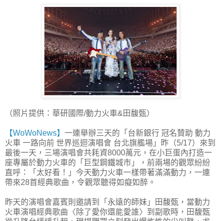
（照片提供：華研國際/動力火車&田馥甄）
【WoWoNews】
一連舉辦三天的「台新銀行 冠名贊助 動力
火車 一路向前 世界巡迴演唱會 台北旗艦場」昨（5/17）來到
最後一天，三場演唱會共耗資8000萬元，在小巨蛋內打造一
座專屬於動力火車的「巨型鋼鐵城市」，前兩場的觀眾紛紛
直呼：「太好看！」今天動力火車一樣帶著滿滿動力，一連
帶來28首經典歌曲，令觀眾聽得如癡如醉。
昨天的演唱會嘉賓則邀請到「永遠的師妹」田馥甄，當動力
火車演唱經典歌曲〈除了愛你還能愛誰〉到副歌時，田馥甄