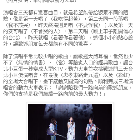
（照片提供：華研國際/動力火車）
演唱會三天都有驚喜曲目，就是希望能帶給觀眾不同的體
驗，像是第一天唱了〈我吃得起苦〉，第二天同一段落唱
〈我不該哭〉，昨天終場則是唱〈不要怪我〉；以及第一天
的安可唱了〈不會哭的人〉，第二天唱〈跳上車子離開傷心
的台北〉，昨天就唱〈看著你看著他〉，這個小小的貼心設
計，讓歌迷朋友每天都能有不同的驚喜。
除了演唱平常比較少唱的歌曲，讓歌迷大飽耳福，當然也少
不了〈無情的情書〉、〈當〉等膾炙人口的經典歌曲，讓台
北小巨蛋一秒變成大型KTV。動力火車首次挑戰連開三天台
北小巨蛋演唱會，在最後〈忠孝東路走九遍〉以及〈彩虹〉
的全場大合唱下，畫下感動又圓滿的句點。順利完成三場演
唱會的動力火車表示：「謝謝陪我們一路向前的歌迷朋友，
你們的支持是我們繼續一路向前的最大動力！」