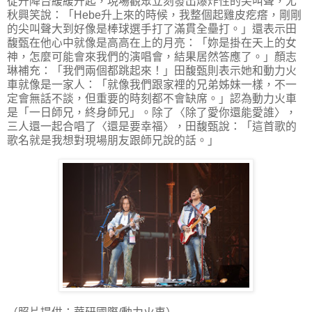
從升降台緩緩升起，現場觀眾立刻發出爆炸性的尖叫聲，尤
秋興笑說：「Hebe升上來的時候，我整個起雞皮疙瘩，剛剛
的尖叫聲大到好像是棒球選手打了滿貫全壘打。」還表示田
馥甄在他心中就像是高高在上的月亮：「妳是掛在天上的女
神，怎麼可能會來我們的演唱會，結果居然答應了。」顏志
琳補充：「我們兩個都跳起來！」田馥甄則表示她和動力火
車就像是一家人：「就像我們跟家裡的兄弟姊妹一樣，不一
定會無話不談，但重要的時刻都不會缺席。」認為動力火車
是「一日師兄，終身師兄」。除了〈除了愛你還能愛誰〉，
三人還一起合唱了〈還是要幸福〉，田馥甄說：「這首歌的
歌名就是我想對現場朋友跟師兄說的話。」