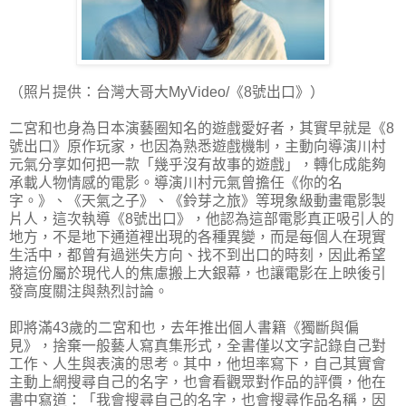
（照片提供：台灣大哥大MyVideo/《8號出口》）
二宮和也身為日本演藝圈知名的遊戲愛好者，其實早就是《8
號出口》原作玩家，也因為熟悉遊戲機制，主動向導演川村
元氣分享如何把一款「幾乎沒有故事的遊戲」，轉化成能夠
承載人物情感的電影。導演川村元氣曾擔任《你的名
字。》、《天氣之子》、《鈴芽之旅》等現象級動畫電影製
片人，這次執導《8號出口》，他認為這部電影真正吸引人的
地方，不是地下通道裡出現的各種異變，而是每個人在現實
生活中，都曾有過迷失方向、找不到出口的時刻，因此希望
將這份屬於現代人的焦慮搬上大銀幕，也讓電影在上映後引
發高度關注與熱烈討論。
即將滿43歲的二宮和也，去年推出個人書籍《獨斷與偏
見》，捨棄一般藝人寫真集形式，全書僅以文字記錄自己對
工作、人生與表演的思考。其中，他坦率寫下，自己其實會
主動上網搜尋自己的名字，也會看觀眾對作品的評價，他在
書中寫道：「我會搜尋自己的名字，也會搜尋作品名稱，因