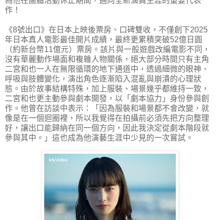
為他在團體活動休止期間，邁向全新演員生涯的重要代表
作！
《8號出口》在日本上映後票房、口碑雙收，不僅創下2025
年日本真人電影最佳開片成績，最終更累積突破52億日圓
（約新台幣11億元）票房。該片與一般遊戲改編電影不同，
沒有華麗動作場面和複雜人物關係，絕大部分時間只有主角
二宮和也一人在無限循環的地下通道中，透過細微的眼神、
呼吸與肢體變化，演出角色逐漸陷入混亂與崩潰的心理狀
態。由於故事結構特殊，加上服裝、場景幾乎都維持一致，
二宮和也更主動參與劇本開發，以「劇本協力」身份參與創
作。他曾在訪談中表示：「因為服裝和場景都不會改變，就
像是在一個迴圈裡，所以我覺得在拍攝前必須先把方向整理
好，讓出口能歸納在同一個方向，因此我決定從劇本階段就
參與其中。」這也成為他演藝生涯中少見的一次嘗試。