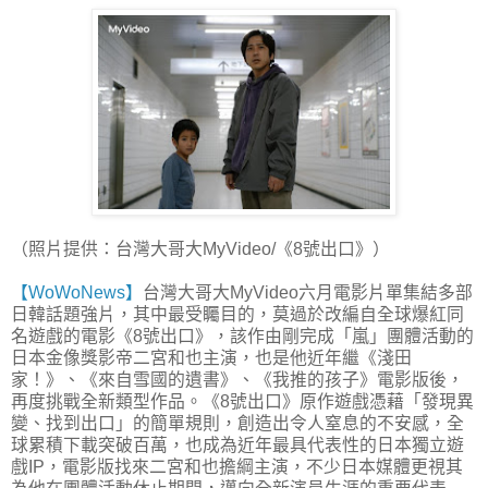
（照片提供：台灣大哥大MyVideo/《8號出口》）
【WoWoNews】
台灣大哥大MyVideo六月電影片單集結多部
日韓話題強片，其中最受矚目的，莫過於改編自全球爆紅同
名遊戲的電影《8號出口》，該作由剛完成「嵐」團體活動的
日本金像獎影帝二宮和也主演，也是他近年繼《淺田
家！》、《來自雪國的遺書》、《我推的孩子》電影版後，
再度挑戰全新類型作品。《8號出口》原作遊戲憑藉「發現異
變、找到出口」的簡單規則，創造出令人窒息的不安感，全
球累積下載突破百萬，也成為近年最具代表性的日本獨立遊
戲IP，電影版找來二宮和也擔綱主演，不少日本媒體更視其