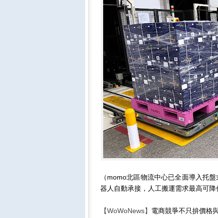
（momo北區物流中心已全面導入托
器人自動承接，人工搬運需求最高可降
【WoWoNews】
電商競爭不只拚價格