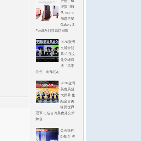
折疊手機
迎實用時
代 momo
預購三星
Galaxy Z
Fold8系列祭高額回饋
2026臺灣
文博會開
幕式 逛文
化空總尋
找「第零
位元」創作初心
2026台灣
美食展盛
大揭幕 集
結全台美
味與世界
冠軍 打造台灣美食外交新
舞台
金菩提禪
師抵台 殊