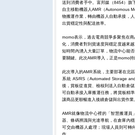
送到消費者手中。富邦媒（8454）旗
自主移動機器人AMR（Autonomous
物搬運作業，轉由機器人自動承接，人
出貨穩定性與配送效率。
momo表示，過去電商競爭多聚焦在
化，消費者對到貨速度與穩定度越來越
短時間內湧入大量訂單，物流中心能否
要關鍵。此次AMR導入，正是momo
此次導入的AMR系統，主要部署在北
系統 AS/RS（Automated Storag
後，貨板從進貨、檢核到送入自動倉儲
可自動承接入庫搬運任務，將貨板精準
讓商品更順暢進入後續倉儲與出貨作業
AMR就像物流中心裡的「智慧搬運員
器、條碼辨識與光達導航，在倉庫內穩
可交由機器人處理；現場人員則可轉
作。