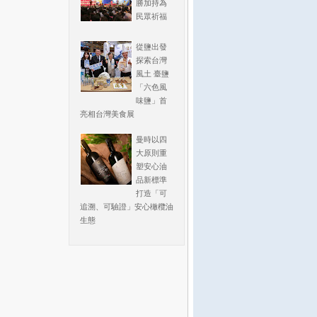
勝加持為
民眾祈福
從鹽出發
探索台灣
風土 臺鹽
「六色風
味鹽」首
亮相台灣美食展
曼時以四
大原則重
塑安心油
品新標準
打造「可
追溯、可驗證」安心橄欖油
生態