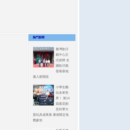
熱門新聞
臺灣歌仔
戲中心正
式掛牌 全
國歌仔戲
發展基地
邁入新階段
小學生翻
玩未來世
界！ 第14
屆索尼創
意科學大
賞玩具成果展 暑假限定免
費參加