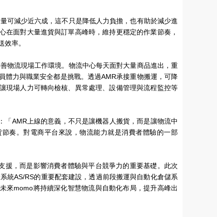
運量可減少近六成，這不只是降低人力負擔，也有助於減少進
心在面對大量進貨與訂單高峰時，維持更穩定的作業節奏，
送效率。
改善物流現場工作環境。物流中心每天面對大量商品進出，重
員體力與職業安全都是挑戰。透過AMR承接重物搬運，可降
讓現場人力可轉向檢核、異常處理、設備管理與流程監控等
示：「AMR上線的意義，不只是讓機器人搬貨，而是讓物流中
貨節奏。對電商平台來說，物流能力就是消費者體驗的一部
勤支援，而是影響消費者體驗與平台競爭力的重要基礎。此次
系統AS/RS的重要配套建設，透過前段搬運與自動化倉儲系
未來momo將持續深化智慧物流與自動化布局，提升高峰出