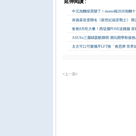
延伸閱讀 :
生活消費
中元泡麵採買變了！momo揭2026泡麵
肯德基首度聯名《新世紀福音戰士》 限定
爸爸8月吃大餐！西堤擺POSE送雞腿 
ASUSx三麗鷗耍酷聯萌 潮玩開學祭搶抱
太古可口可樂攜手LFT推「會思辨 世界
<上一頁>