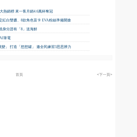
十大熱銷榜 來一客月銷4.6萬杯奪冠
紅白雙醬、8款角色盲卡 EVA粉絲準備開搶
原燒身分證有「8」送海鮮
AI筆電
就變」 打造「想想罐」 邀全民練習3思思辨力
首頁
<下一頁>