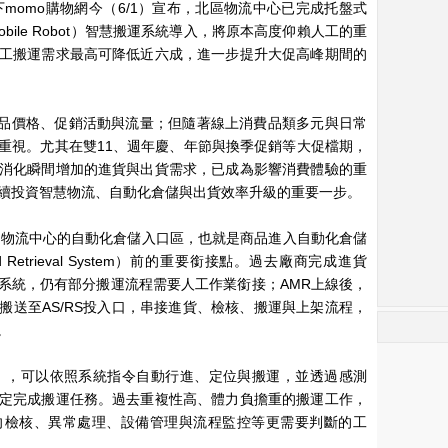
下momo購物網今（6/1）宣布，北區物流中心已完成托盤式
 Mobile Robot）智慧搬運系統導入，將原本高度仰賴人工的重
工搬運需求最高可降低近六成，進一步提升大促高峰期間的
商品價格、促銷活動與流量；但隨著線上消費品類多元與日常
重視。尤其在雙11、週年慶、年節與換季促銷等大促檔期，
消化瞬間增加的進貨與出貨需求，已成為影響消費體驗的重
持續投資智慧物流、自動化倉儲與出貨效率升級的重要一步。
區物流中心的自動化倉儲入口區，也就是商品進入自動化倉儲
e and Retrieval System）前的重要銜接點。過去廠商完成進貨
系統，仍有部分搬運流程需要人工作業銜接；AMR上線後，
搬送至AS/RS投入口，串接進貨、檢核、搬運與上架流程，
。
」，可以依照系統指令自動行進、定位與搬運，並透過感測
定完成搬運任務。過去重複性高、體力負擔重的搬運工作，
向檢核、異常處理、設備管理與流程監控等更需要判斷的工