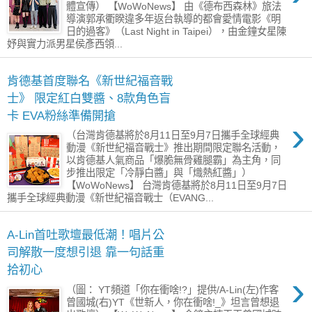
體宣傳） 【WoWoNews】 由《德布西森林》旅法
導演郭承衢睽違多年返台執導的都會愛情電影《明
日的過客》（Last Night in Taipei），由金鐘女星陳
妤與實力派男星侯彥西領...
肯德基首度聯名《新世紀福音戰
士》 限定紅白雙醬、8款角色盲
卡 EVA粉絲準備開搶
›
（台灣肯德基將於8月11日至9月7日攜手全球經典
動漫《新世紀福音戰士》推出期間限定聯名活動，
以肯德基人氣商品「爆脆無骨雞腿霸」為主角，同
步推出限定「冷靜白醬」與「熾熱紅醬」）
【WoWoNews】 台灣肯德基將於8月11日至9月7日
攜手全球經典動漫《新世紀福音戰士（EVANG...
A-Lin首吐歌壇最低潮！唱片公
司解散一度想引退 靠一句話重
拾初心
›
（圖： YT頻道「你在衝啥!?」提供/A-Lin(左)作客
曾國城(右)YT《世新人，你在衝啥!_》坦言曾想退