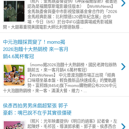
›
（照片：金馬執委會提供/《神探福爾摩斯》被書迷
認為是福爾摩斯電影最佳版本） 【WoWoNews】
金馬執委會與臺中市影視發展基金會合作的「2026
金馬經典影展：比利懷德120週年紀念展」台中
場，今日（8/5）於台中iFG遠雄廣場威秀影城展
開。大銀幕重現美國電影大師比利懷德執導...
中元泡麵採買變了！momo揭
2026泡麵十大熱銷榜 來一客月
銷4.6萬杯奪冠
›
（momo揭2026泡麵十大熱銷榜，國民老牌包辦熱
銷前五，來一客月銷4.6萬杯奪冠）
【WoWoNews】 中元普渡泡麵市場正出現「經典
口味穩坐基本盤、輕負擔新品快速成長」的雙軌趨
勢。富邦媒(8454)旗下momo購物網公布2026中元
十大泡麵熱銷榜，來一客、滿漢大餐、維力、...
侯彥西拍男男床戲超緊張 郭子
豪虧：嘴巴說不在乎其實很僵硬
›
（照片：光年映畫提供/《明日的過客》記者會，左
起陳妤、毛祁芸、導演郭承衢、郭子豪、侯彥西合