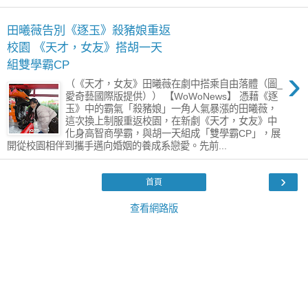
田曦薇告別《逐玉》殺豬娘重返
校園 《天才，女友》搭胡一天
組雙學霸CP
›
（《天才，女友》田曦薇在劇中搭乘自由落體（圖_
愛奇藝國際版提供）） 【WoWoNews】 憑藉《逐
玉》中的霸氣「殺豬娘」一角人氣暴漲的田曦薇，
這次換上制服重返校園，在新劇《天才，女友》中
化身高智商學霸，與胡一天組成「雙學霸CP」，展
開從校園相伴到攜手邁向婚姻的養成系戀愛。先前...
›
首頁
查看網路版