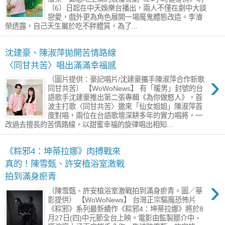
（6）日起在中天娛樂台播出，兩人不僅在劇中大談
戀愛，戲外更為角色展開一場魔鬼體態改造。李濬
榮透露，自己天生屬於吃不胖體質，為了...
沈建豪、陳淑萍拋開苦情路線
〈同甘共苦〉唱出滿滿幸福感
›
（圖片提供：豪記唱片/沈建豪攜手陳淑萍合作新歌
同甘共苦） 【WoWoNews】 有「暖男」封號的台
語歌手沈建豪推出第二張專輯《為你做憨人》，首
波主打歌〈同甘共苦〉邀來「仙女姐姐」陳淑萍首
度對唱，兩位在台語歌壇深耕多年的實力唱將，一
改過去擅長的苦情路線，以甜蜜幸福的旋律唱出相知...
《粽邪4：坤蒂拉娜》肉搏戰來
真的！陳雪甄、許安植浴室激戰
拍到滿身瘀青
›
（陳雪甄、許安植浴室激戰拍到滿身瘀青。圖／華
影提供） 【WoWoNews】 台灣正宗驅魔恐怖片
《粽邪》系列最新續作《粽邪4：坤蒂拉娜》將於8
月27日(四)中元節全台上映。電影由監製鄒介中、