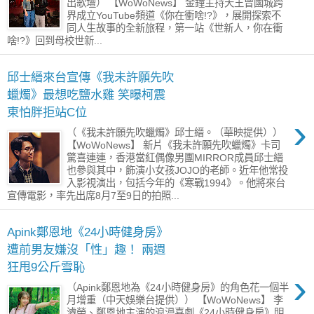
出歌壇） 【WoWoNews】 金鐘主持天王曾國城跨
界成立YouTube頻道《你在衝啥!?》，展開探索不
同人生故事的全新旅程，第一站《世新人，你在衝
啥!?》回到母校世新...
邱士縉來台宣傳《我未許願先吹
蠟燭》最想吃鹽水雞 笑曝柯震
東怕胖拒站C位
›
（《我未許願先吹蠟燭》邱士縉。（華映提供））
【WoWoNews】 新片《我未許願先吹蠟燭》卡司
驚喜連連，香港當紅偶像男團MIRROR成員邱士縉
也參與其中，飾演小女孩JOJO的老師。近年他常投
入影視演出，包括今年的《寒戰1994》。他將來台
宣傳電影，率先出席8月7至9日的拍照...
Apink鄭恩地《24小時健身房》
遭前男友嫌沒「性」趣！ 兩週
狂甩9公斤雪恥
›
（Apink鄭恩地為《24小時健身房》的角色花一個半
月增重（中天娛樂台提供）） 【WoWoNews】 李
濬榮、鄭恩地主演的浪漫喜劇《24小時健身房》明