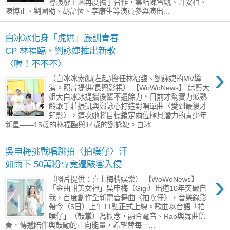
導演廖士涵再度攜手合作，集結陳雪甄、許安植、
陳博正、劉國劭、胡語恆、李康生等演員參與演出...
白冰冰化身「虎媽」嚴訓青春
CP 林福臨、劉詠婕推出新歌
〈喔！不不不〉
›
（白冰冰素顏(左起)擔任林福臨、劉詠婕的MV導
演。照片提供/長興影視） 【WoWoNews】 綜藝大
姐大白冰冰提攜後輩不遺餘力，日前才幫實力派熟
齡歌手莊振凱與鄭詠心打造對唱單曲〈愛到最後才
知影〉，這次她將目標鎖定兩位極具潛力的青少年
新星——15歲的林福臨與14歲的劉詠婕。白冰...
吳申梅挑戰唱跳拍〈拍噗仔〉汗
如雨下 50萬粉專竟遭駭客入侵
›
（照片提供：喜上梅梢娛樂） 【WoWoNews】
「金曲甜美女神」吳申梅（Gigi）出道10年突破自
我，首度創作全新電音舞曲〈拍噗仔〉，音樂錄影
帶今（5日）上午11點正式上線。歌曲以台語「拍
噗仔」（鼓掌）為概念，融合電音、Rap與舞曲節
奏，傳遞陪伴與鼓勵的正向能量，希望替每一...