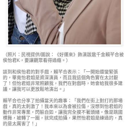
（照片：民視提供/圖說：《好運來》飾演跋扈千金賴芊合被
侯怡君K，要讓觀眾看得過癮。）
談到和侯怡君的對手戲，賴芊合表示：「一開始還蠻緊張
的，畢竟怡君姐是資深演員，而且我這個角色實在太討厭
了！但怡君姐非常照顧我，我們在對戲時，她會給我很多建
議，讓我可以更放鬆地演出。」
賴芊合也分享了拍攝當天的趣事：「我們在街上對打的那場
戲，真的太刺激了！我本來以為會被拉傷，沒想到怡君姐的
動作非常專業，閃躲自如，讓我完全摸不著頭緒，像是跳國
標舞，被轉了一圈，就完成拍攝，果然怡君姐是練過的，真
的是太厲害了！」