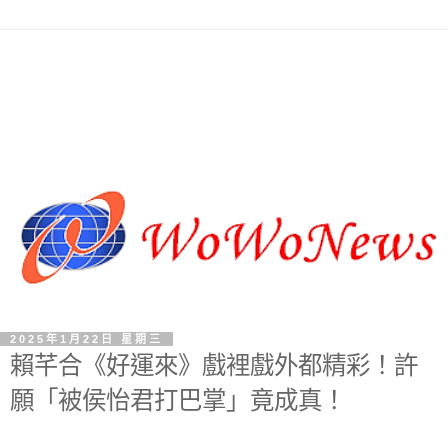
2025年1月22日 星期三
賴芊合《好運來》戲裡戲外都精彩！許
願「被侯怡君打巴掌」竟成真！