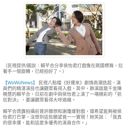
（民視提供/圖說：賴芊合分享侯怡君打戲像在跳國標舞，拉
著手一個旋轉，已經拍好了。）
【WoWoNews】
民視八點檔《好運來》劇情高潮迭起，演
員們的精湛演技也讓觀眾看得入戲。其中，飾演跋扈千金陳
曉慧的賴芊合，日前在劇中與侯怡君上演了一場精彩的「抓
狂對決」，要讓觀眾看得大呼過癮。
賴芊合透露拍攝前曾許願想和謝瓊煖對戲，還希望能夠被侯
怡君打巴掌，沒想到這些願望竟一一實現！她笑說：「我真
的很幸運，能和這麼多優秀的演員合作。」