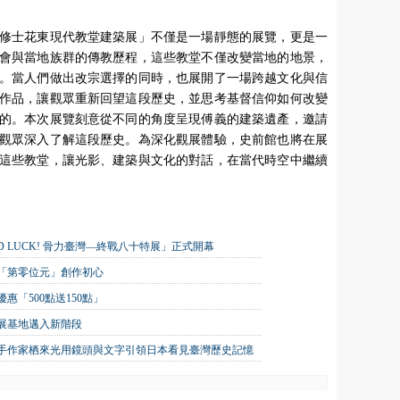
修士花東現代教堂建築展」不僅是一場靜態的展覽，更是一
會與當地族群的傳教歷程，這些教堂不僅改變當地的地景，
。當人們做出改宗選擇的同時，也展開了一場跨越文化與信
作品，讓觀眾重新回望這段歷史，並思考基督信仰如何改變
的。本次展覽刻意從不同的角度呈現傅義的建築遺產，邀請
觀眾深入了解這段歷史。為深化觀展體驗，史前館也將在展
這些教堂，讓光影、建築與文化的對話，在當代時空中繼續
 LUCK! 骨力臺灣—終戰八十特展」正式開幕
找「第零位元」創作初心
「500點送150點」
展基地邁入新階段
攜手作家栖來光用鏡頭與文字引領日本看見臺灣歷史記憶