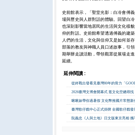
史前館表示，「聖堂光影：白冷會傅義
場與歷史與人群對話的體驗。回望白冷
也深刻影響當地居民的生活與文化樣貌
仰的對話。史前館希望透過傅義的建築
人們的生活，文化與信仰又是如何並存
部落的教友與神職人員口述故事，引領
期舉辦走讀活動，帶領觀眾從展場走進
延續。
延伸閱讀 :
藝文公益
從終戰出發看見臺灣80年的骨力「GOOD
2026臺灣文博會開幕式 逛文化空總尋
啾啾妹帶你過暑假 文化幣推國片常態新優惠
臺灣歌仔戲中心正式掛牌 全國歌仔戲發
阮義忠《人與土地》日文版東京亮相 