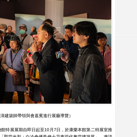
耀漳建築師帶領與會嘉賓進行展廳導覽）
館特展展期自即日起至10月7日，於康樂本館第二特展室推
「聖堂光影：白冷會傅義修士花東現代教堂建築展」，邀請