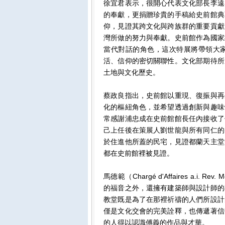
徐宜君表示，很開心代表文化部長李遠
的奉獻，更捐贈珍貴的手稿給史前館典
仰，見證其跨文化與跨族群的重要貢獻
灣所做的努力與奉獻。史前館作為國家
當代對話的角色，這次特展將帶領大
活、信仰的密切關聯性。文化部期待所
土地與文化歷史。
蔡政良指出，史前館以重現、復振與再
化的樞紐角色，並希望透過創新與趣味
常感謝浦忠成在史前館館長任內接收了
己上任後在策展人劉世龍與所有同仁的
於住進他所蓋的民宅，見證都蘭天主堂
都在史前館裡被見證。
馬德範（Chargé d'Affaires a.i. R
的福音之外，還擁有建築師與設計師的
教堂既是為了在那裡祈禱的人們所設計
僅是文化交會的完美詮釋，也傳遞著信
的人得以認識傅義的作品與才華。