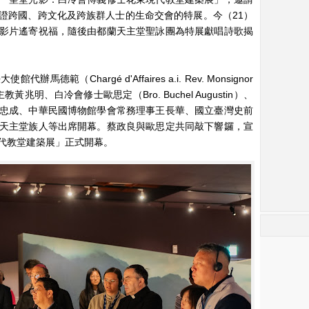
證跨國、跨文化及跨族群人士的生命交會的特展。今（21）
影片遙寄祝福，隨後由都蘭天主堂聖詠團為特展獻唱詩歌揭
（Chargé d'Affaires a.i. Rev. Monsignor
區主教黃兆明、白冷會修士歐思定（Bro. Buchel Augustin）、
忠成、中華民國博物館學會常務理事王長華、國立臺灣史前
天主堂族人等出席開幕。蔡政良與歐思定共同敲下響鑼，宣
代教堂建築展」正式開幕。