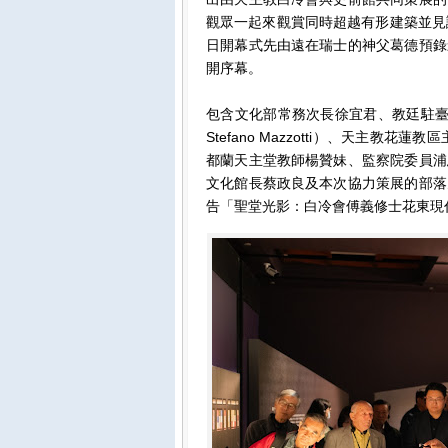
觀眾一起來觀賞同時超越有形建築並見
日開幕式先由遠在瑞士的神父葛德預錄
開序幕。
包含文化部常務次長徐宜君、教廷駐臺大使館代辦馬德範
Stefano Mazzotti）、天主教花蓮教
都蘭天主堂教師楊贊妹、監察院委員浦
文化館長蔡政良及本次協力策展的部落
告「聖堂光影：白冷會傅義修士花東現