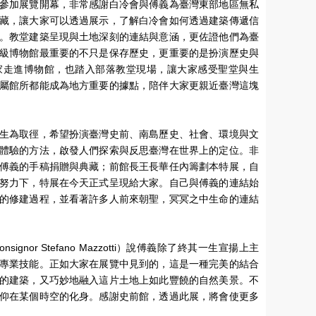
參加展覽開幕，非常感謝白冷會與傅義為臺灣東部地區無私
藏，讓大家可以透過展示，了解白冷會如何透過建築傳遞信
。教堂建築呈現與土地深刻的連結與意涵，更佐證他們為臺
級博物館最重要的不只是保存歷史，更重要的是扮演歷史與
家走進博物館，也踏入部落教堂現場，讓大家感受聖堂與生
屬館所都能成為地方重要的據點，陪伴大家更親近臺灣這塊
生為取徑，希望扮演臺灣史前、南島歷史、社會、環境與文
體驗的方法，啟發人們探索與反思臺灣在世界上的定位。非
傅義的手稿捐贈與典藏；前館長王長華任內籌劃本特展，自
努力下，特展在今天正式呈現給大家。自己與傅義的連結始
的修建過程，並看著許多人前來朝聖，冥冥之中生命的連結
ev. Monsignor Stefano Mazzotti）說傅義除了終其一生宣揚上主
專業技能。正如大家在展覽中見到的，這是一種完美的結合
的建築，又巧妙地融入這片土地上如此豐饒的自然美景。不
仰在某個時空的化身。感謝史前館，透過此展，將會使更多