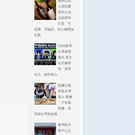
曼時以四
大原則重
塑安心油
品新標準
打造「可
追溯、可驗證」安心橄欖油
生態
2026臺灣
文博會開
幕式 逛文
化空總尋
找「第零
位元」創作初心
從鹽出發
探索台灣
風土 臺鹽
「六色風
味鹽」首
亮相台灣美食展
臺灣歌仔
戲中心正