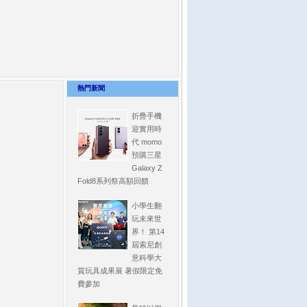
熱門新聞
折疊手機
迎實用時
代 momo
預購三星
Galaxy Z
Fold8系列祭高額回饋
小學生翻
玩未來世
界！ 第14
屆索尼創
意科學大
賞玩具成果展 暑假限定免
費參加