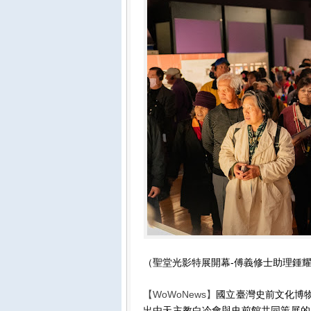
（聖堂光影特展開幕-傅義修士助理鍾
【WoWoNews】
國立臺灣史前文化博物
出由天主教白冷會與史前館共同策展的