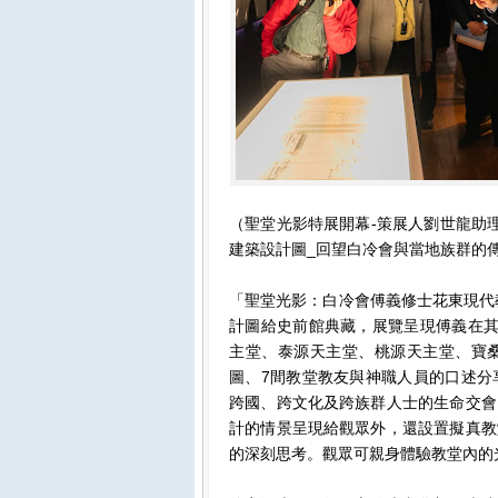
（聖堂光影特展開幕-策展人劉世龍助
建築設計圖_回望白冷會與當地族群的
「聖堂光影：白冷會傅義修士花東現代教堂
計圖給史前館典藏，展覽呈現傅義在其
主堂、泰源天主堂、桃源天主堂、寶
圖、7間教堂教友與神職人員的口述分
跨國、跨文化及跨族群人士的生命交會
計的情景呈現給觀眾外，還設置擬真教
的深刻思考。觀眾可親身體驗教堂內的