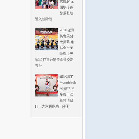
式掛牌 全
國歌仔戲
發展基地
邁入新階段
2026台灣
美食展盛
大揭幕 集
結全台美
味與世界
冠軍 打造台灣美食外交新
舞台
峮峮認了
Monchhich
i收藏花很
多錢！談
新戀情鬆
口：大家再觀察一陣子