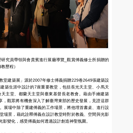
理研究員帶領與會貴賓進行展廳導覽_觀賞傅義修士所捐贈的
傳教歷程）
建築展」源於2007年修士傅義捐贈229卷2649張建築設
建築生涯中設計的7座重要教堂，包括長光天主堂、小馬天
桑天主堂、都蘭天主堂與臺東基督長老教會。藉由手繪建築
享，觀眾將有機會深入了解臺灣東部的歷史發展，見證這群
。展場中除了重建傅義的工作場景，將他埋首書桌、進行設
堂場景，藉此詮釋傅義在設計教堂時對於教義、空間與光影
光影變化，感受傅義如何透過設計創造神聖氛圍。