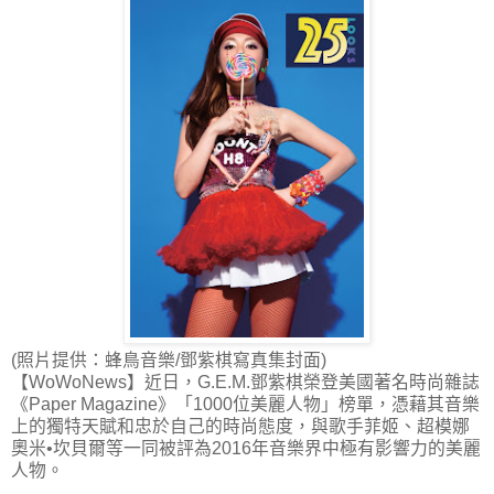
(照片提供：蜂鳥音樂/鄧紫棋寫真集封面)
【WoWoNews】近日，G.E.M.鄧紫棋榮登美國著名時尚雜誌
《Paper Magazine》「1000位美麗人物」榜單，憑藉其音樂
上的獨特天賦和忠於自己的時尚態度，與歌手菲姬、超模娜
奧米•坎貝爾等一同被評為2016年音樂界中極有影響力的美麗
人物。