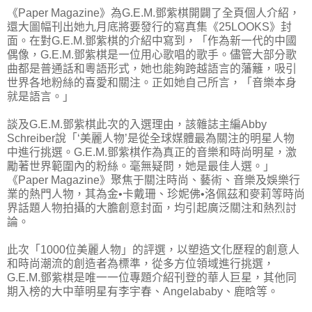
《Paper Magazine》為G.E.M.鄧紫棋開闢了全頁個人介紹，
還大圖幅刊出她九月底將要發行的寫真集《25LOOKS》封
面。在對G.E.M.鄧紫棋的介紹中寫到，「作為新一代的中國
偶像，G.E.M.鄧紫棋是一位用心歌唱的歌手。儘管大部分歌
曲都是普通話和粵語形式，她也能夠跨越語言的藩籬，吸引
世界各地粉絲的喜愛和關注。正如她自己所言，「音樂本身
就是語言。」
談及G.E.M.鄧紫棋此次的入選理由，該雜誌主編Abby
Schreiber說「‘美麗人物’是從全球媒體最為關注的明星人物
中進行挑選。G.E.M.鄧紫棋作為真正的音樂和時尚明星，激
勵著世界範圍內的粉絲。毫無疑問，她是最佳人選。」
《Paper Magazine》聚焦于關注時尚、藝術、音樂及娛樂行
業的熱門人物，其為金•卡戴珊、珍妮佛•洛佩茲和麥莉等時尚
界話題人物拍攝的大膽創意封面，均引起廣泛關注和熱烈討
論。
此次「1000位美麗人物」的評選，以塑造文化歷程的創意人
和時尚潮流的創造者為標準，從多方位領域進行挑選，
G.E.M.鄧紫棋是唯一一位專題介紹刊登的華人巨星，其他同
期入榜的大中華明星有李宇春、Angelababy、鹿晗等。