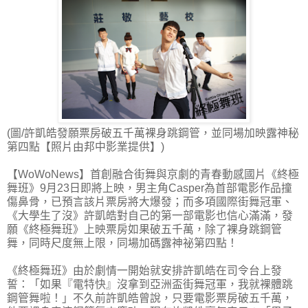
(圖/許凱皓發願票房破五千萬裸身跳鋼管，並同場加映露神秘
第四點【照片由邦中影業提供】)
【WoWoNews】首創融合街舞與京劇的青春動感國片《終極
舞班》9月23日即將上映，男主角Casper為首部電影作品撞
傷鼻骨，已預言該片票房將大爆發；而多項國際街舞冠軍、
《大學生了沒》許凱皓對自己的第一部電影也信心滿滿，發
願《終極舞班》上映票房如果破五千萬，除了裸身跳鋼管
舞，同時尺度無上限，同場加碼露神祕第四點！
《終極舞班》由於劇情一開始就安排許凱皓在司令台上發
誓：「如果『電特快』沒拿到亞洲盃街舞冠軍，我就裸體跳
鋼管舞啦！」不久前許凱皓曾說，只要電影票房破五千萬，