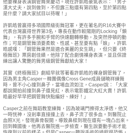
他要裸身表演鋼管舞來慶功。現在許凱皓豪氣表示：「男子
漢大丈夫，說到做到，不但露三點還有第四點，至於第四點
是什麼？請大家拭目以待喔！」
許凱皓曾贏得多項國際級街舞冠軍，更在著名的R16大賽中
代表台灣贏得世界第3名，專長在動作較陽剛的Locking「鎖
舞」，有許多手腕和手臂的快速翻轉移動，及突然停頓的動
作；可是鋼管舞須要柔軟、性感、甚至要有點「娘」，許凱
皓感嘆：「鋼管舞果然是適合美麗的女生跳」，但只要《終
極舞班》票房創佳績，他除了配合劇情裸身表演，並且保證
練出讓人驚艷的舞男級鋼管舞獻給大家！
其實《終極舞班》劇組早就等著看許凱皓的裸身鋼管舞了，
因為男主角Casper－韓團偶像Cross Gene成員儲曉祥練舞
時，曾不小心撞到鼻子，當場血流如注，Casper說：「大家
都說開拍前撞到鼻子還見紅，表示電影鐵定大紅大賣！許凱
皓最好早早把鋼管舞快點編好、練好！」
Casper之前在舞蹈教室練舞，因為玻璃門擦得太淨透，他又
一時恍神，沒剎車直接撞上去，鼻子流了很多血。到醫院止
血照X光，發現鼻骨裂開，導致鼻樑到現在還有一塊凸出來。
回到韓國後，他再去醫院進一步檢查，醫生說要動手術才能
恢復到以前的樣子。但是Casper一聽說手術的過程很恐怖，