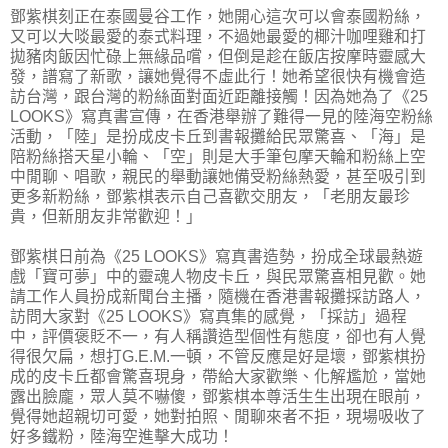
鄧紫棋刻正在泰國曼谷工作，她開心這次可以會泰國粉絲，
又可以大啖最愛的泰式料理，不過她最愛的椰汁咖哩雞和打
拋豬肉飯因忙碌上無緣品嚐，但倒是趁在飯店按摩時靈感大
發，譜寫了新歌，讓她覺得不虛此行！她希望很快有機會造
訪台灣，跟台灣的粉絲面對面近距離接觸！因為她為了《25
LOOKS》寫真書宣傳，在香港舉辦了難得一見的陸海空粉絲
活動，「陸」是扮成皮卡丘到書報攤給民眾驚喜、「海」是
陪粉絲搭天星小輪、「空」則是大手筆包摩天輪和粉絲上空
中閒聊、唱歌，親民的舉動讓她備受粉絲熱愛，甚至吸引到
更多新粉絲，鄧紫棋表示自己喜歡交朋友，「老朋友最珍
貴，但新朋友非常歡迎！」
鄧紫棋日前為《25 LOOKS》寫真書造勢，扮成全球最熱遊
戲「寶可夢」中的靈魂人物皮卡丘，與民眾驚喜相見歡。她
請工作人員扮成新聞台主播，隨機在香港書報攤採訪路人，
訪問大家對《25 LOOKS》寫真集的感覺，「採訪」過程
中，評價褒貶不一，有人稱讚造型個性有態度，卻也有人覺
得很欠扁，想打G.E.M.一頓，不管反應是好是壞，鄧紫棋扮
成的皮卡丘都會驚喜現身，帶給大家歡樂、化解尷尬，當她
露出臉龐，眾人莫不嚇傻，鄧紫棋本尊活生生出現在眼前，
覺得她超親切可愛，她對拍照、閒聊來者不拒，現場吸收了
好多鐵粉，陸海空進擊大成功！