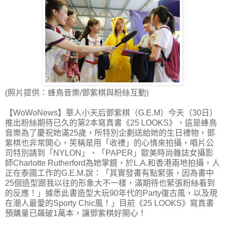
(照片提供：蜂鳥音樂/鄧紫棋與粉絲互動)
【WoWoNews】華人小天后鄧紫棋（G.E.M）今天（30日）
推出粉絲期待已久的第2本寫真書《25 LOOKS》，這是蜂鳥
音樂為了慶祝她滿25歲，所特別企劃送給她的生日禮物，鄧
紫棋也非常開心，笑稱是用「收禮」的心情來拍攝，唱片公
司特別請到「NYLON」、「PAPER」歐美時尚雜誌女攝影
師Charlotte Rutherford為她掌鏡，於L.A.和香港兩地拍攝，人
正在泰國工作的G.E.M.說：「其實發書有點緊張，因為書中
25個造型跟我以往的形象大不一樣，滿期待也緊張粉絲看到
的反應！」據悉此書造型大玩90年代的Party復古風，以及現
在潮人最愛的Sporty Chic風！」目前《25 LOOKS》寫真書
預購量已飆破1萬本，讓鄧紫棋好開心！