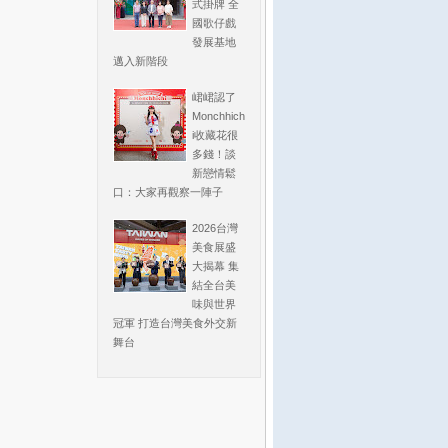
式掛牌 全
國歌仔戲
發展基地
邁入新階段
峮峮認了
Monchhich
i收藏花很
多錢！談
新戀情鬆
口：大家再觀察一陣子
2026台灣
美食展盛
大揭幕 集
結全台美
味與世界
冠軍 打造台灣美食外交新
舞台