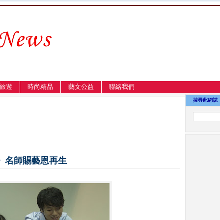
旅遊
時尚精品
藝文公益
聯絡我們
搜尋此網誌
》名師賜藝恩再生