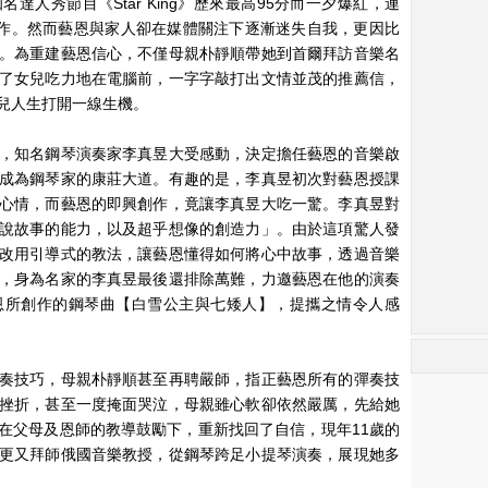
人秀節目《Star King》歷來最高95分而一夕爆紅，連
名前來合作。然而藝恩與家人卻在媒體關注下逐漸迷失自我，更因比
。為重建藝恩信心，不僅母親朴靜順帶她到首爾拜訪音樂名
了女兒吃力地在電腦前，一字字敲打出文情並茂的推薦信，
兒人生打開一線生機。
，知名鋼琴演奏家李真昱大受感動，決定擔任藝恩的音樂啟
成為鋼琴家的康莊大道。有趣的是，李真昱初次對藝恩授課
心情，而藝恩的即興創作，竟讓李真昱大吃一驚。李真昱對
說故事的能力，以及超乎想像的創造力」。由於這項驚人發
改用引導式的教法，讓藝恩懂得如何將心中故事，透過音樂
，身為名家的李真昱最後還排除萬難，力邀藝恩在他的演奏
恩所創作的鋼琴曲【白雪公主與七矮人】，提攜之情令人感
奏技巧，母親朴靜順甚至再聘嚴師，指正藝恩所有的彈奏技
挫折，甚至一度掩面哭泣，母親雖心軟卻依然嚴厲，先給她
在父母及恩師的教導鼓勵下，重新找回了自信，現年11歲的
更又拜師俄國音樂教授，從鋼琴跨足小提琴演奏，展現她多