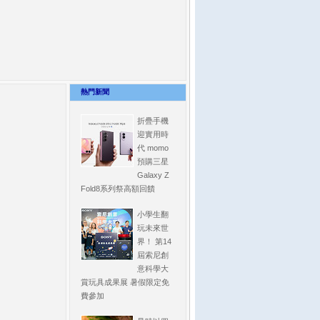
熱門新聞
折疊手機
迎實用時
代 momo
預購三星
Galaxy Z
Fold8系列祭高額回饋
小學生翻
玩未來世
界！ 第14
屆索尼創
意科學大
賞玩具成果展 暑假限定免
費參加