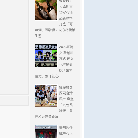
曼時以四
大原則重
塑安心油
品新標準
打造「可
追溯、可驗證」安心橄欖油
生態
2026臺灣
文博會開
幕式 逛文
化空總尋
找「第零
位元」創作初心
從鹽出發
探索台灣
風土 臺鹽
「六色風
味鹽」首
亮相台灣美食展
臺灣歌仔
戲中心正