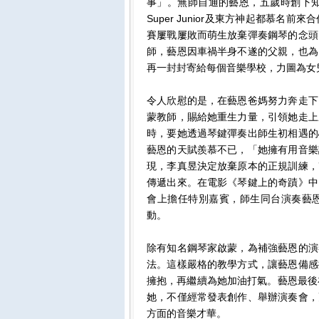
事」。無師自通的藝恩，五歲時創下知名達
Super Junior及東方神起都慕
賽屢戰屢敗而萌生放棄彈奏鋼琴的念頭
師，藝恩因車禍半身不遂的父親，也為
再一封封寄給每個音樂學校，力圖為女
令人欣慰的是，在藝恩爸媽努力奔走下
蒙教師，賜給她重生力量，引領她走上
時，要她透過琴鍵彈奏出師生初相遇的
藝恩的天賦羨慕不已，「她擁有用音樂
現，李真昱決定放棄原本的正規訓練，
傳遞出來。在電影《琴鍵上的奇蹟》中
會上擔任特別嘉賓，師生同台演奏藝
動。
除有知名鋼琴家啟蒙，為補強藝恩的演
法。這樣嚴格的教學方式，讓藝恩備感
擁抱，再繼續為她加油打氣。藝恩最後
她，不僅經常發表創作、舉辦演奏會，
方面的音樂才華。