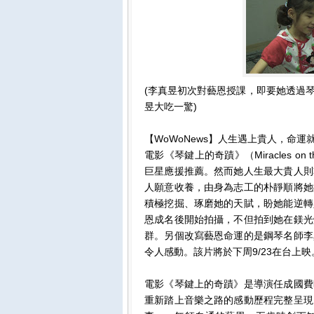
(李真昱初次對藝恩授課，即要她透過
昱大吃一驚)
【WoWoNews】人生遇上貴人，命
電影《琴鍵上的奇蹟》（Miracles o
巨星應援推薦。然而她人生最大貴人則
人願意收養，由身為志工的朴靜順將她
積極挖掘、琢磨她的天賦，盼她能逆轉
恩成名後開始拍攝，不但拍到她在鎂光
群。另個改寫藝恩命運的是鋼琴名師李
令人感動。該片將於下周9/23在台上映
電影《琴鍵上的奇蹟》是導演任成國費
重新踏上音樂之路的感動歷程完整呈現