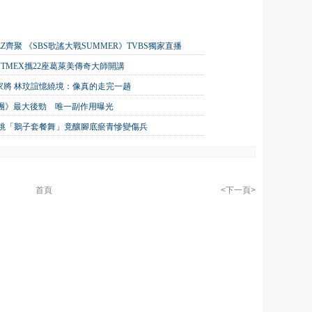
TEEZ齊聚 《SBS歌謠大戰SUMMER》TVBS獨家直播
TMEX攜22座葛萊美傳奇大師開講
家將 林玟誼憶繞境：像真的走完一趟
唱團》最大後勁 唯一副作用曝光
狂跳「鵝子套餐舞」竟釀腳底瘀青慘變傷兵
首頁
<下一頁>