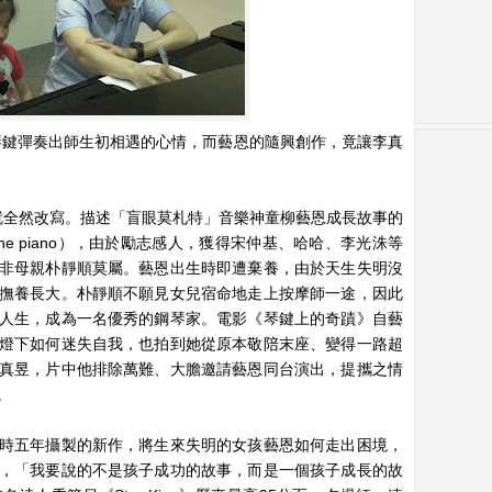
琴鍵彈奏出師生初相遇的心情，而藝恩的隨興創作，竟讓李真
運就全然改寫。描述「盲眼莫札特」音樂神童柳藝恩成長故事的
n the piano），由於勵志感人，獲得宋仲基、哈哈、李光洙等
非母親朴靜順莫屬。藝恩出生時即遭棄養，由於天生失明沒
撫養長大。朴靜順不願見女兒宿命地走上按摩師一途，因此
人生，成為一名優秀的鋼琴家。電影《琴鍵上的奇蹟》自藝
燈下如何迷失自我，也拍到她從原本敬陪末座、變得一路超
真昱，片中他排除萬難、大膽邀請藝恩同台演出，提攜之情
。
時五年攝製的新作，將生來失明的女孩藝恩如何走出困境，
，「我要說的不是孩子成功的故事，而是一個孩子成長的故