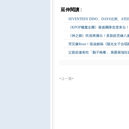
延伸閱讀 :
影視娛樂
SEVENTEEN DINO、DAY6元弼、A
《KPOP獵魔女團》幕後團隊首度來台！
《神之鄉》民視將播出！黃新皓苦練八
哭完像Reset！孫淑媚揭《陽光女子合
父親節邀爸吃「鵝子晚餐」 展榮展瑞
<上一頁>