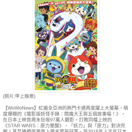
(照片:甲上娛樂)
【WoWoNews】紅遍全亞洲的熱門卡通再度躍上大螢幕，萌
度爆棚的《電影版妖怪手錶：閻魔大王與五個故事喵！》，
在日本上映首周末狂吸97萬人觀影，打敗同檔上映的
《STAR WARS：原力覺醒》，「妖力」與「原力」對決完
勝！甚至連續兩周登上周末票房冠軍，是2016年上半年日本