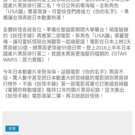
國產片票房排行第二名！今日公佈前導海報，全新角色
「USA蹦」驚喜現身，可愛妖怪們將接力《你的名字》，準
備讓台灣再掀日本動畫熱潮！
全體妖怪各就各位，準備在聖誕節期間大舉襲台！萌度破錶
的《妖怪手錶》再推第二部電影，新角色「USA蹦」華麗登
場，讓可愛妖怪陪台灣觀眾一起過聖誕！電影在日本上映2天
票房破10億，總票房更突破55億日幣，登上2016上半年日本
國產片票房排行第二，首週末票房更強壓同檔期的《STAR
WARS：原力覺醒》！
今年日本動畫片來勢洶洶，話題電影《你的名字》票房不
俗，驚人數字甚至把日本動畫大師宮崎駿的電影擠到票房排
行榜外，不過《妖怪手錶》第一部電影其實也打敗過宮崎駿
《霍爾的移動城堡》維持11年的開片票房紀錄！這次推出
《妖怪手錶》電影版第二彈，再次掀起妖怪熱！
分享