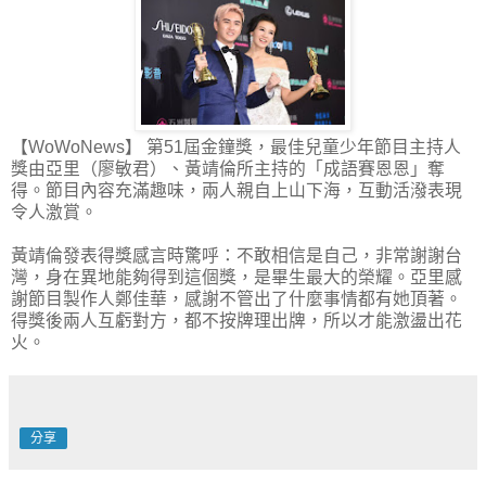
【WoWoNews】 第51屆金鐘獎，最佳兒童少年節目主持人
獎由亞里（廖敏君）、黃靖倫所主持的「成語賽恩恩」奪
得。節目內容充滿趣味，兩人親自上山下海，互動活潑表現
令人激賞。
黃靖倫發表得獎感言時驚呼：不敢相信是自己，非常謝謝台
灣，身在異地能夠得到這個獎，是畢生最大的榮耀。亞里感
謝節目製作人鄭佳華，感謝不管出了什麼事情都有她頂著。
得獎後兩人互虧對方，都不按牌理出牌，所以才能激盪出花
火。
分享