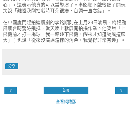
心」，還表示他真的可以當導演了。李銘順下戲後聽了開玩
笑說「難怪我剛拍戲時耳朵很癢，台詞一直念錯」。
在中國廈門趕拍連續劇的李銘順則在上月28日凌晨，梅姬颱
風襲台時驚險飛抵，當天晚上就展開拍攝作業。他笑說「上
飛機前才打一場球，我一路睡下飛機，醒來才知道颱風這麼
大」；也說「從來沒演過這樣的角色，我覺得非常有趣」。
分享
‹
›
首頁
查看網路版