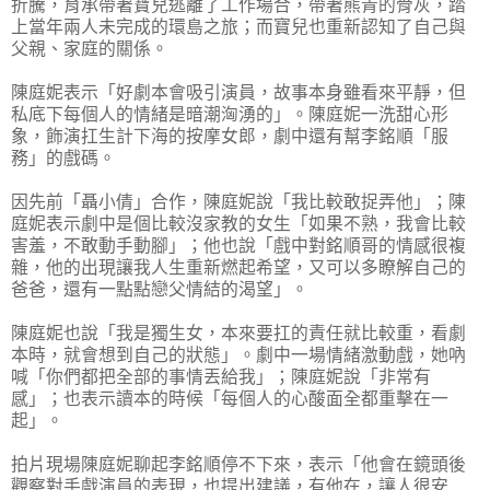
折騰，育承帶著寶兒逃離了工作場合，帶著熊青的骨灰，踏
上當年兩人未完成的環島之旅；而寶兒也重新認知了自己與
父親、家庭的關係。
陳庭妮表示「好劇本會吸引演員，故事本身雖看來平靜，但
私底下每個人的情緒是暗潮洶湧的」。陳庭妮一洗甜心形
象，飾演扛生計下海的按摩女郎，劇中還有幫李銘順「服
務」的戲碼。
因先前「聶小倩」合作，陳庭妮說「我比較敢捉弄他」；陳
庭妮表示劇中是個比較沒家教的女生「如果不熟，我會比較
害羞，不敢動手動腳」；他也說「戲中對銘順哥的情感很複
雜，他的出現讓我人生重新燃起希望，又可以多瞭解自己的
爸爸，還有一點點戀父情結的渴望」。
陳庭妮也說「我是獨生女，本來要扛的責任就比較重，看劇
本時，就會想到自己的狀態」。劇中一場情緒激動戲，她吶
喊「你們都把全部的事情丟給我」；陳庭妮說「非常有
感」；也表示讀本的時候「每個人的心酸面全都重擊在一
起」。
拍片現場陳庭妮聊起李銘順停不下來，表示「他會在鏡頭後
觀察對手戲演員的表現，也提出建議，有他在，讓人很安