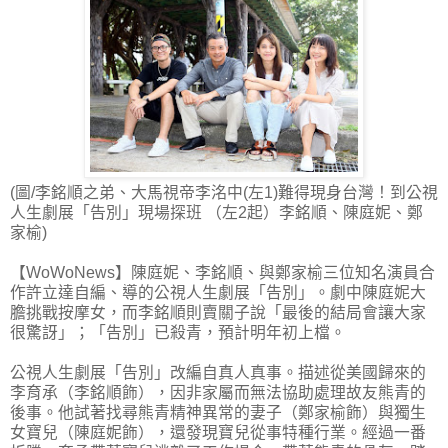
(圖/李銘順之弟、大馬視帝李洺中(左1)難得現身台灣！到公視
人生劇展「告別」現場探班 （左2起）李銘順、陳庭妮、鄭
家榆)
【WoWoNews】陳庭妮、李銘順、與鄭家榆三位知名演員合
作許立達自編、導的公視人生劇展「告別」。劇中陳庭妮大
膽挑戰按摩女，而李銘順則賣關子說「最後的結局會讓大家
很驚訝」；「告別」已殺青，預計明年初上檔。
公視人生劇展「告別」改編自真人真事。描述從美國歸來的
李育承（李銘順飾），因非家屬而無法協助處理故友熊青的
後事。他試著找尋熊青精神異常的妻子（鄭家榆飾）與獨生
女寶兒（陳庭妮飾），還發現寶兒從事特種行業。經過一番