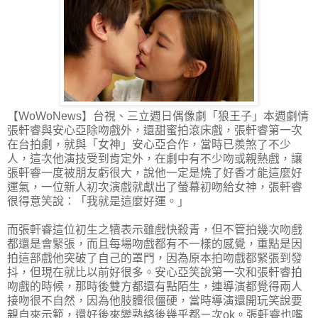
【WoWoNews】台視、三立週日偶像劇「狼王子」本週劇情
張軒睿與安心亞除吻戲外，還甜蜜拍滾床戲，張軒睿第一次
在台拍劇，就與「女神」安心亞合作，當時已羨煞了不少
人，這次他演技受到肯定外，在劇中有不少吻或親熱戲，讓
張軒睿一度被朋友虧很大，說他一定是燒了好香才能這麼好
運氣，一位新人初次演戲就獻出了螢幕初吻給女神，張軒睿
很得意笑說：「我就是這麼好運。」
而張軒睿這位初生之犢表示雖戲快殺青，但不管拍幾次吻戲
都還是會緊張，而且每場吻戲都有不一樣的感覺，重點是因
拍這部戲他突破了自己的罩門，因為原本拍吻戲都緊張到發
抖，但現在就比以前好很多。安心亞笑說第一次和張軒睿拍
吻戲的時候，那時後雙方都還有點陌生，連導演都覺得兩人
接吻很不自然，因為他肢體很僵硬，當時導演還開玩笑說要
親自來示範，還好後來變熟絡後幾乎都ㄧ次ok。張軒睿也嘴