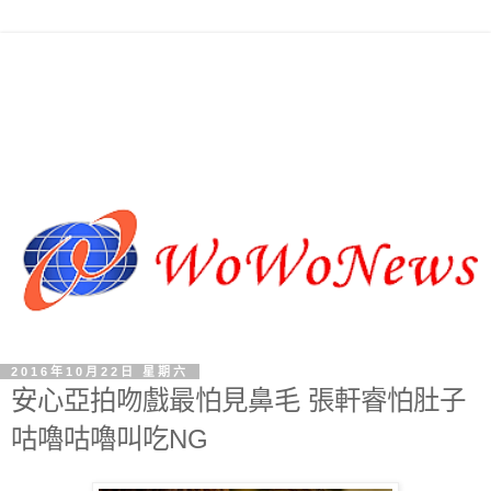
2016年10月22日 星期六
安心亞拍吻戲最怕見鼻毛 張軒睿怕肚子
咕嚕咕嚕叫吃NG