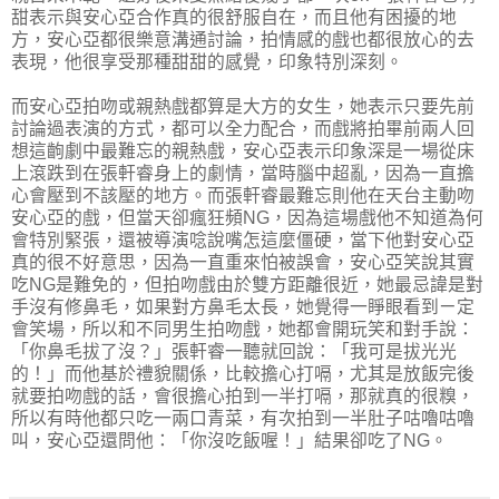
甜表示與安心亞合作真的很舒服自在，而且他有困擾的地
方，安心亞都很樂意溝通討論，拍情感的戲也都很放心的去
表現，他很享受那種甜甜的感覺，印象特別深刻。
而安心亞拍吻或親熱戲都算是大方的女生，她表示只要先前
討論過表演的方式，都可以全力配合，而戲將拍畢前兩人回
想這齣劇中最難忘的親熱戲，安心亞表示印象深是一場從床
上滾跌到在張軒睿身上的劇情，當時腦中超亂，因為一直擔
心會壓到不該壓的地方。而張軒睿最難忘則他在天台主動吻
安心亞的戲，但當天卻瘋狂頻NG，因為這場戲他不知道為何
會特別緊張，還被導演唸說嘴怎這麼僵硬，當下他對安心亞
真的很不好意思，因為一直重來怕被誤會，安心亞笑說其實
吃NG是難免的，但拍吻戲由於雙方距離很近，她最忌諱是對
手沒有修鼻毛，如果對方鼻毛太長，她覺得一睜眼看到ㄧ定
會笑場，所以和不同男生拍吻戲，她都會開玩笑和對手說：
「你鼻毛拔了沒？」張軒睿一聽就回說：「我可是拔光光
的！」而他基於禮貌關係，比較擔心打嗝，尤其是放飯完後
就要拍吻戲的話，會很擔心拍到一半打嗝，那就真的很糗，
所以有時他都只吃一兩口青菜，有次拍到一半肚子咕嚕咕嚕
叫，安心亞還問他：「你沒吃飯喔！」結果卻吃了NG。